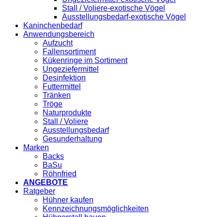
Stall / Voliere-exotische Vögel
Ausstellungsbedarf-exotische Vögel
Kaninchenbedarf
Anwendungsbereich
Aufzucht
Fallensortiment
Kükenringe im Sortiment
Ungeziefermittel
Desinfektion
Futtermittel
Tränken
Tröge
Naturprodukte
Stall / Voliere
Ausstellungsbedarf
Gesunderhaltung
Marken
Backs
BaSu
Röhnfried
ANGEBOTE
Ratgeber
Hühner kaufen
Kennzeichnungsmöglichkeiten