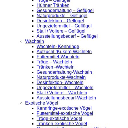
Tröge – Geflügel
Hühner Tränken
Gesunderhaltung – Geflügel
Naturprodukte – Geflügel
Desinfektion – Geflügel
Ungeziefermittel – Geflügel
Stall / Voliere – Geflügel
Ausstellungsbedarf – Geflügel
Wachteln
Wachteln- Kennringe
Aufzucht (Küken)-Wachteln
Futtermittel-Wachteln
Tröge – Wachteln
Tränken -Wachteln
Gesunderhaltung-Wachteln
Naturprodukte-Wachteln
Desinfektion- Wachteln
Ungeziefermittel – Wachteln
Stall / Voliere – Wachteln
Ausstellungsbedarf-Wachteln
Exotische Vögel
Kennringe-exotische Vögel
Futtermittel-exotische Vögel
Tröge-exotische Vögel
Tränken-exotische Vögel