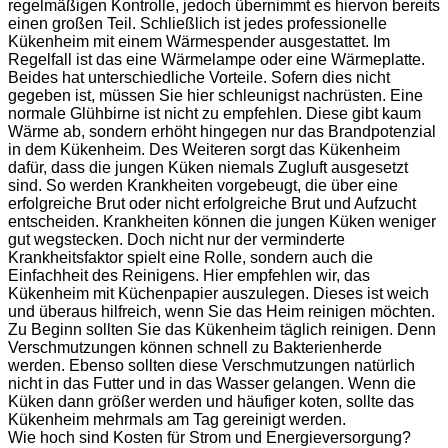
regelmäßigen Kontrolle, jedoch übernimmt es hiervon bereits
einen großen Teil. Schließlich ist jedes professionelle
Kükenheim mit einem Wärmespender ausgestattet. Im
Regelfall ist das eine Wärmelampe oder eine Wärmeplatte.
Beides hat unterschiedliche Vorteile. Sofern dies nicht
gegeben ist, müssen Sie hier schleunigst nachrüsten. Eine
normale Glühbirne ist nicht zu empfehlen. Diese gibt kaum
Wärme ab, sondern erhöht hingegen nur das Brandpotenzial
in dem Kükenheim. Des Weiteren sorgt das Kükenheim
dafür, dass die jungen Küken niemals Zugluft ausgesetzt
sind. So werden Krankheiten vorgebeugt, die über eine
erfolgreiche Brut oder nicht erfolgreiche Brut und Aufzucht
entscheiden. Krankheiten können die jungen Küken weniger
gut wegstecken. Doch nicht nur der verminderte
Krankheitsfaktor spielt eine Rolle, sondern auch die
Einfachheit des Reinigens. Hier empfehlen wir, das
Kükenheim mit Küchenpapier auszulegen. Dieses ist weich
und überaus hilfreich, wenn Sie das Heim reinigen möchten.
Zu Beginn sollten Sie das Kükenheim täglich reinigen. Denn
Verschmutzungen können schnell zu Bakterienherde
werden. Ebenso sollten diese Verschmutzungen natürlich
nicht in das Futter und in das Wasser gelangen. Wenn die
Küken dann größer werden und häufiger koten, sollte das
Kükenheim mehrmals am Tag gereinigt werden.
Wie hoch sind Kosten für Strom und Energieversorgung?