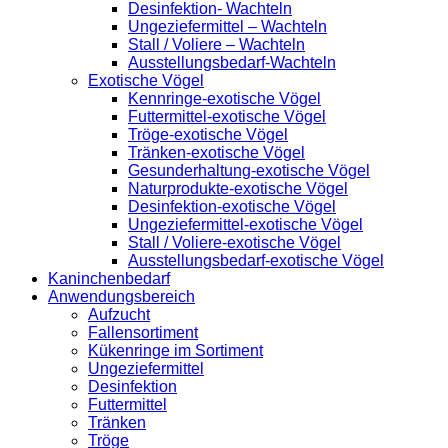
Desinfektion- Wachteln
Ungeziefermittel – Wachteln
Stall / Voliere – Wachteln
Ausstellungsbedarf-Wachteln
Exotische Vögel
Kennringe-exotische Vögel
Futtermittel-exotische Vögel
Tröge-exotische Vögel
Tränken-exotische Vögel
Gesunderhaltung-exotische Vögel
Naturprodukte-exotische Vögel
Desinfektion-exotische Vögel
Ungeziefermittel-exotische Vögel
Stall / Voliere-exotische Vögel
Ausstellungsbedarf-exotische Vögel
Kaninchenbedarf
Anwendungsbereich
Aufzucht
Fallensortiment
Kükenringe im Sortiment
Ungeziefermittel
Desinfektion
Futtermittel
Tränken
Tröge