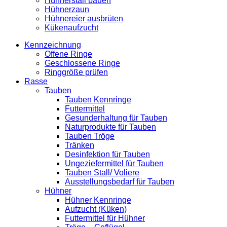
Hühnerstall bauen
Hühnerzaun
Hühnereier ausbrüten
Kükenaufzucht
Kennzeichnung
Offene Ringe
Geschlossene Ringe
Ringgröße prüfen
Rasse
Tauben
Tauben Kennringe
Futtermittel
Gesunderhaltung für Tauben
Naturprodukte für Tauben
Tauben Tröge
Tränken
Desinfektion für Tauben
Ungeziefermittel für Tauben
Tauben Stall/ Voliere
Ausstellungsbedarf für Tauben
Hühner
Hühner Kennringe
Aufzucht (Küken)
Futtermittel für Hühner