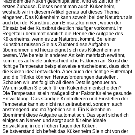
Nachdem die Küken geschlüpft sind, wird es Zeit für ihr
erstes Zuhause. Dieses nennt man auch Kükenheim,
weshalb wir in diesem Artikel genau auf dieses Thema
eingehen. Das Kükenheim kann sowohl bei der Naturbrut als
auch bei der Kunstbrut zum Einsatz kommen, wobei der
Einsatz bei der Kunstbrut deutlich häufiger vorkommt. Im
Regelfall übernimmt nämlich die Henne die Aufgabe des
Kükenheims, wenn es zur Naturbrut kommt. Bei einer
Kunstbrut müssen Sie als Züchter diese Aufgaben
übernehmen und hierzu eignet sich das Kükenheim am
besten. Wie bereits in anderen Artikeln mehrfach erwähnt,
kommt es auf viele unterschiedliche Faktoren an. So ist die
richtige Temperatur beispielsweise entscheidend, dass sich
die Küken ideal entwickeln. Aber auch der richtige Futternapf
und die Tränke können Herausforderungen darstellen.
Schauen wir uns folglich all diese Details genauer an.
Warum sollten Sie sich für ein Kükenheim entscheiden?
Die Temperatur ist ein maßgeblicher Faktor für eine gesunde
Entwicklung. Das ständige Kontrollieren und Einstellen der
Temperatur kann so nicht nur zeitraubend, sondern auch
anstrengend und maßgeblich sein. Ein Kükenheim
übernimmt diese Aufgabe automatisch. Das spart sicherlich
einiges an Nerven und sorgt auch für eine ideale
Entwicklung in den frühen Tagen der Küken.
Selbstverständlich befreit das Kükenheim Sie nicht von der