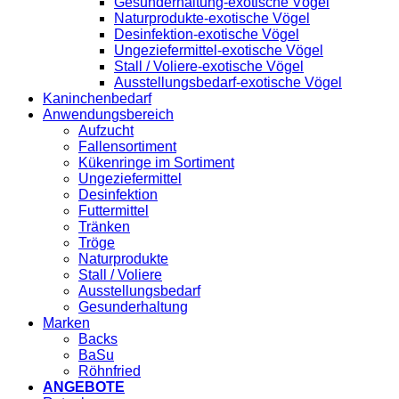
Gesunderhaltung-exotische Vögel
Naturprodukte-exotische Vögel
Desinfektion-exotische Vögel
Ungeziefermittel-exotische Vögel
Stall / Voliere-exotische Vögel
Ausstellungsbedarf-exotische Vögel
Kaninchenbedarf
Anwendungsbereich
Aufzucht
Fallensortiment
Kükenringe im Sortiment
Ungeziefermittel
Desinfektion
Futtermittel
Tränken
Tröge
Naturprodukte
Stall / Voliere
Ausstellungsbedarf
Gesunderhaltung
Marken
Backs
BaSu
Röhnfried
ANGEBOTE