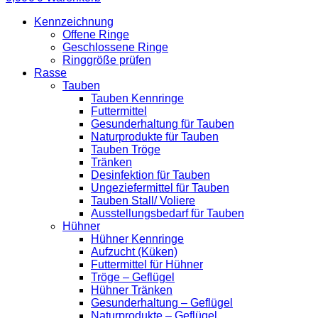
Kennzeichnung
Offene Ringe
Geschlossene Ringe
Ringgröße prüfen
Rasse
Tauben
Tauben Kennringe
Futtermittel
Gesunderhaltung für Tauben
Naturprodukte für Tauben
Tauben Tröge
Tränken
Desinfektion für Tauben
Ungeziefermittel für Tauben
Tauben Stall/ Voliere
Ausstellungsbedarf für Tauben
Hühner
Hühner Kennringe
Aufzucht (Küken)
Futtermittel für Hühner
Tröge – Geflügel
Hühner Tränken
Gesunderhaltung – Geflügel
Naturprodukte – Geflügel