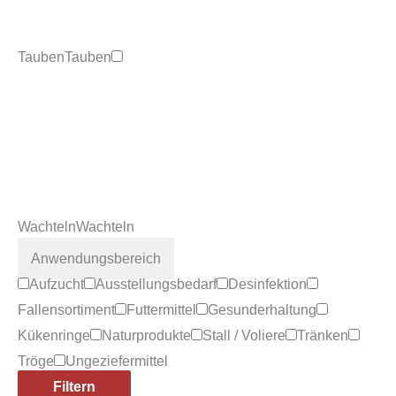
Tauben
Tauben
Wachteln
Wachteln
Anwendungsbereich
Aufzucht
Ausstellungsbedarf
Desinfektion
Fallensortiment
Futtermittel
Gesunderhaltung
Kükenringe
Naturprodukte
Stall / Voliere
Tränken
Tröge
Ungeziefermittel
Filtern