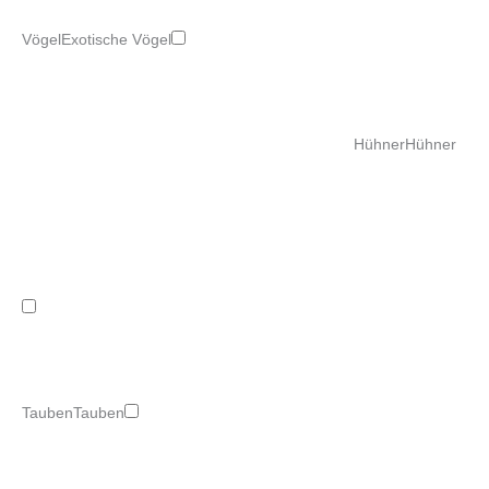
Vögel
Exotische Vögel
Hühner
Hühner
Tauben
Tauben