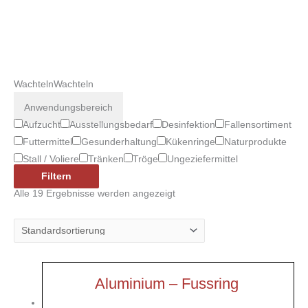
Wachteln
Wachteln
Anwendungsbereich
Aufzucht
Ausstellungsbedarf
Desinfektion
Fallensortiment
Futtermittel
Gesunderhaltung
Kükenringe
Naturprodukte
Stall / Voliere
Tränken
Tröge
Ungeziefermittel
Filtern
Alle 19 Ergebnisse werden angezeigt
Aluminium – Fussring