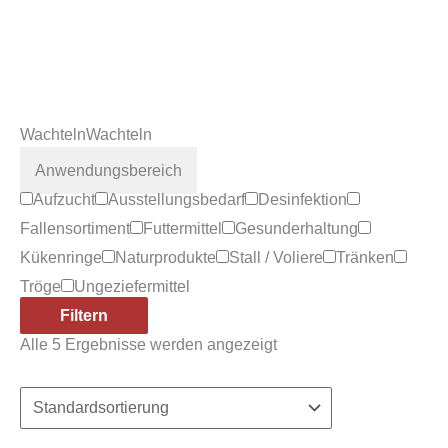
Wachteln
Wachteln
Anwendungsbereich
Aufzucht
Ausstellungsbedarf
Desinfektion
Fallensortiment
Futtermittel
Gesunderhaltung
Kükenringe
Naturprodukte
Stall / Voliere
Tränken
Tröge
Ungeziefermittel
Filtern
Alle 5 Ergebnisse werden angezeigt