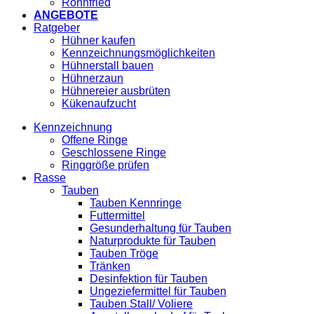
Röhnfried
ANGEBOTE
Ratgeber
Hühner kaufen
Kennzeichnungsmöglichkeiten
Hühnerstall bauen
Hühnerzaun
Hühnereier ausbrüten
Kükenaufzucht
Kennzeichnung
Offene Ringe
Geschlossene Ringe
Ringgröße prüfen
Rasse
Tauben
Tauben Kennringe
Futtermittel
Gesunderhaltung für Tauben
Naturprodukte für Tauben
Tauben Tröge
Tränken
Desinfektion für Tauben
Ungeziefermittel für Tauben
Tauben Stall/ Voliere