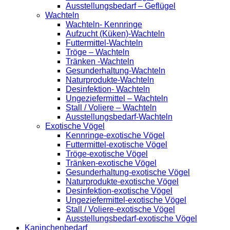
Ausstellungsbedarf – Geflügel
Wachteln
Wachteln- Kennringe
Aufzucht (Küken)-Wachteln
Futtermittel-Wachteln
Tröge – Wachteln
Tränken -Wachteln
Gesunderhaltung-Wachteln
Naturprodukte-Wachteln
Desinfektion- Wachteln
Ungeziefermittel – Wachteln
Stall / Voliere – Wachteln
Ausstellungsbedarf-Wachteln
Exotische Vögel
Kennringe-exotische Vögel
Futtermittel-exotische Vögel
Tröge-exotische Vögel
Tränken-exotische Vögel
Gesunderhaltung-exotische Vögel
Naturprodukte-exotische Vögel
Desinfektion-exotische Vögel
Ungeziefermittel-exotische Vögel
Stall / Voliere-exotische Vögel
Ausstellungsbedarf-exotische Vögel
Kaninchenbedarf