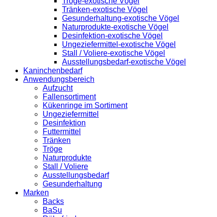
Tröge-exotische Vögel
Tränken-exotische Vögel
Gesunderhaltung-exotische Vögel
Naturprodukte-exotische Vögel
Desinfektion-exotische Vögel
Ungeziefermittel-exotische Vögel
Stall / Voliere-exotische Vögel
Ausstellungsbedarf-exotische Vögel
Kaninchenbedarf
Anwendungsbereich
Aufzucht
Fallensortiment
Kükenringe im Sortiment
Ungeziefermittel
Desinfektion
Futtermittel
Tränken
Tröge
Naturprodukte
Stall / Voliere
Ausstellungsbedarf
Gesunderhaltung
Marken
Backs
BaSu