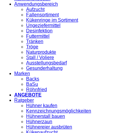
Anwendungsbereich
Aufzucht
Fallensortiment
Kükenringe im Sortiment
Ungeziefermittel
Desinfektion
Futtermittel
Tränken
Tröge
Naturprodukte
Stall / Voliere
Ausstellungsbedarf
Gesunderhaltung
Marken
Backs
BaSu
Röhnfried
ANGEBOTE
Ratgeber
Hühner kaufen
Kennzeichnungsmöglichkeiten
Hühnerstall bauen
Hühnerzaun
Hühnereier ausbrüten
Kükenaufzucht