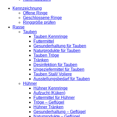
Kennzeichnung
Offene Ringe
Geschlossene Ringe
Ringgröße prüfen
Rasse
Tauben
Tauben Kennringe
Futtermittel
Gesunderhaltung für Tauben
Naturprodukte für Tauben
Tauben Tröge
Tränken
Desinfektion für Tauben
Ungeziefermittel für Tauben
Tauben Stall/ Voliere
Ausstellungsbedarf für Tauben
Hühner
Hühner Kennringe
Aufzucht (Küken)
Futtermittel für Hühner
Tröge – Geflügel
Hühner Tränken
Gesunderhaltung – Geflügel
Naturprodukte – Geflügel