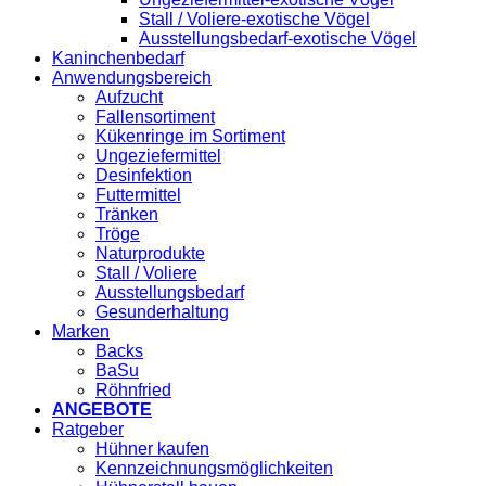
Stall / Voliere-exotische Vögel
Ausstellungsbedarf-exotische Vögel
Kaninchenbedarf
Anwendungsbereich
Aufzucht
Fallensortiment
Kükenringe im Sortiment
Ungeziefermittel
Desinfektion
Futtermittel
Tränken
Tröge
Naturprodukte
Stall / Voliere
Ausstellungsbedarf
Gesunderhaltung
Marken
Backs
BaSu
Röhnfried
ANGEBOTE
Ratgeber
Hühner kaufen
Kennzeichnungsmöglichkeiten