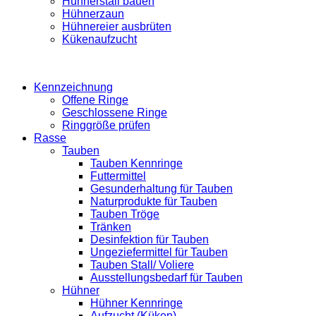
Hühnerstall bauen
Hühnerzaun
Hühnereier ausbrüten
Kükenaufzucht
Kennzeichnung
Offene Ringe
Geschlossene Ringe
Ringgröße prüfen
Rasse
Tauben
Tauben Kennringe
Futtermittel
Gesunderhaltung für Tauben
Naturprodukte für Tauben
Tauben Tröge
Tränken
Desinfektion für Tauben
Ungeziefermittel für Tauben
Tauben Stall/ Voliere
Ausstellungsbedarf für Tauben
Hühner
Hühner Kennringe
Aufzucht (Küken)