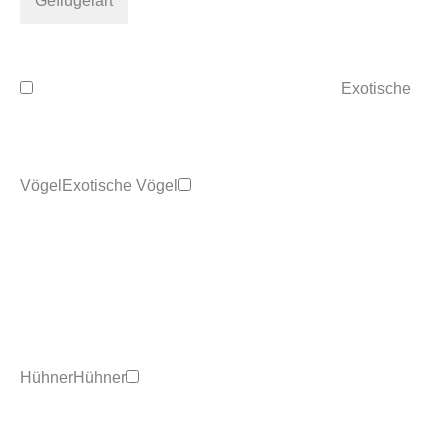
Geflügelart
Exotische
Vögel
Exotische Vögel
Hühner
Hühner