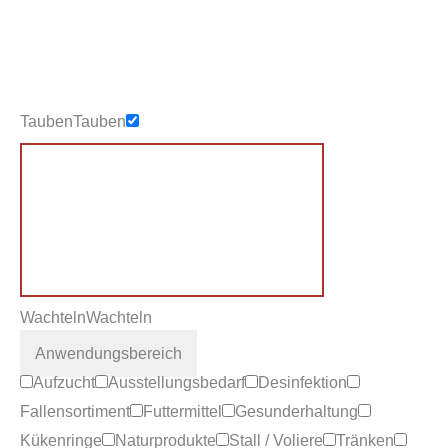
Tauben
Tauben
Wachteln
Wachteln
Anwendungsbereich
Aufzucht
Ausstellungsbedarf
Desinfektion
Fallensortiment
Futtermittel
Gesunderhaltung
Kükenringe
Naturprodukte
Stall / Voliere
Tränken