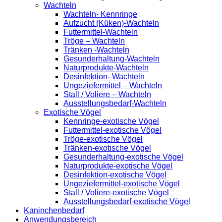
Wachteln
Wachteln- Kennringe
Aufzucht (Küken)-Wachteln
Futtermittel-Wachteln
Tröge – Wachteln
Tränken -Wachteln
Gesunderhaltung-Wachteln
Naturprodukte-Wachteln
Desinfektion- Wachteln
Ungeziefermittel – Wachteln
Stall / Voliere – Wachteln
Ausstellungsbedarf-Wachteln
Exotische Vögel
Kennringe-exotische Vögel
Futtermittel-exotische Vögel
Tröge-exotische Vögel
Tränken-exotische Vögel
Gesunderhaltung-exotische Vögel
Naturprodukte-exotische Vögel
Desinfektion-exotische Vögel
Ungeziefermittel-exotische Vögel
Stall / Voliere-exotische Vögel
Ausstellungsbedarf-exotische Vögel
Kaninchenbedarf
Anwendungsbereich