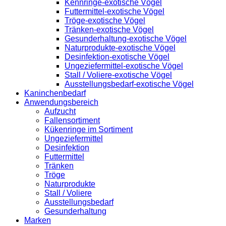
Kennringe-exotische Vögel
Futtermittel-exotische Vögel
Tröge-exotische Vögel
Tränken-exotische Vögel
Gesunderhaltung-exotische Vögel
Naturprodukte-exotische Vögel
Desinfektion-exotische Vögel
Ungeziefermittel-exotische Vögel
Stall / Voliere-exotische Vögel
Ausstellungsbedarf-exotische Vögel
Kaninchenbedarf
Anwendungsbereich
Aufzucht
Fallensortiment
Kükenringe im Sortiment
Ungeziefermittel
Desinfektion
Futtermittel
Tränken
Tröge
Naturprodukte
Stall / Voliere
Ausstellungsbedarf
Gesunderhaltung
Marken