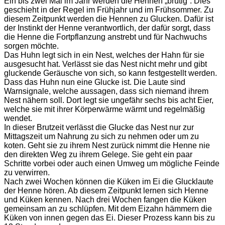
Ein bis zwei Mal im Jahr werden die Hennen „brütig“. Dies
geschieht in der Regel im Frühjahr und im Frühsommer. Zu
diesem Zeitpunkt werden die Hennen zu Glucken. Dafür ist
der Instinkt der Henne verantwortlich, der dafür sorgt, dass
die Henne die Fortpflanzung anstrebt und für Nachwuchs
sorgen möchte.
Das Huhn legt sich in ein Nest, welches der Hahn für sie
ausgesucht hat. Verlässt sie das Nest nicht mehr und gibt
gluckende Geräusche von sich, so kann festgestellt werden.
Dass das Huhn nun eine Glucke ist. Die Laute sind
Warnsignale, welche aussagen, dass sich niemand ihrem
Nest nähern soll. Dort legt sie ungefähr sechs bis acht Eier,
welche sie mit ihrer Körperwärme wärmt und regelmäßig
wendet.
In dieser Brutzeit verlässt die Glucke das Nest nur zur
Mittagszeit um Nahrung zu sich zu nehmen oder um zu
koten. Geht sie zu ihrem Nest zurück nimmt die Henne nie
den direkten Weg zu ihrem Gelege. Sie geht ein paar
Schritte vorbei oder auch einen Umweg um mögliche Feinde
zu verwirren.
Nach zwei Wochen können die Küken im Ei die Glucklaute
der Henne hören. Ab diesem Zeitpunkt lernen sich Henne
und Küken kennen. Nach drei Wochen fangen die Küken
gemeinsam an zu schlüpfen. Mit dem Eizahn hämmern die
Küken von innen gegen das Ei. Dieser Prozess kann bis zu