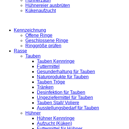
Hühnerzaun
Hühnereier ausbrüten
Kükenaufzucht
Kennzeichnung
Offene Ringe
Geschlossene Ringe
Ringgröße prüfen
Rasse
Tauben
Tauben Kennringe
Futtermittel
Gesunderhaltung für Tauben
Naturprodukte für Tauben
Tauben Tröge
Tränken
Desinfektion für Tauben
Ungeziefermittel für Tauben
Tauben Stall/ Voliere
Ausstellungsbedarf für Tauben
Hühner
Hühner Kennringe
Aufzucht (Küken)
Futtermittel für Hühner