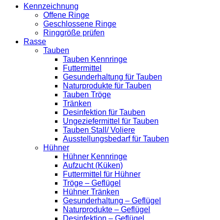
Kennzeichnung
Offene Ringe
Geschlossene Ringe
Ringgröße prüfen
Rasse
Tauben
Tauben Kennringe
Futtermittel
Gesunderhaltung für Tauben
Naturprodukte für Tauben
Tauben Tröge
Tränken
Desinfektion für Tauben
Ungeziefermittel für Tauben
Tauben Stall/ Voliere
Ausstellungsbedarf für Tauben
Hühner
Hühner Kennringe
Aufzucht (Küken)
Futtermittel für Hühner
Tröge – Geflügel
Hühner Tränken
Gesunderhaltung – Geflügel
Naturprodukte – Geflügel
Desinfektion – Geflügel