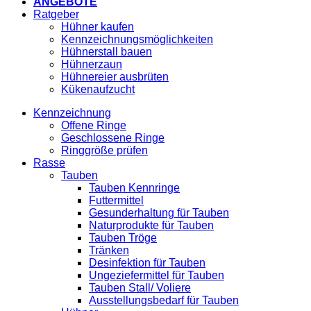
ANGEBOTE
Ratgeber
Hühner kaufen
Kennzeichnungsmöglichkeiten
Hühnerstall bauen
Hühnerzaun
Hühnereier ausbrüten
Kükenaufzucht
Kennzeichnung
Offene Ringe
Geschlossene Ringe
Ringgröße prüfen
Rasse
Tauben
Tauben Kennringe
Futtermittel
Gesunderhaltung für Tauben
Naturprodukte für Tauben
Tauben Tröge
Tränken
Desinfektion für Tauben
Ungeziefermittel für Tauben
Tauben Stall/ Voliere
Ausstellungsbedarf für Tauben