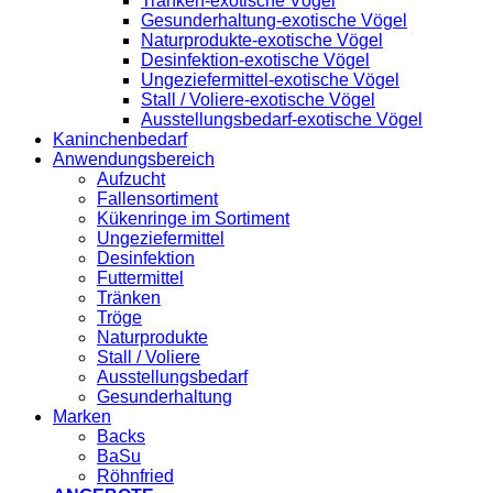
Tränken-exotische Vögel
Gesunderhaltung-exotische Vögel
Naturprodukte-exotische Vögel
Desinfektion-exotische Vögel
Ungeziefermittel-exotische Vögel
Stall / Voliere-exotische Vögel
Ausstellungsbedarf-exotische Vögel
Kaninchenbedarf
Anwendungsbereich
Aufzucht
Fallensortiment
Kükenringe im Sortiment
Ungeziefermittel
Desinfektion
Futtermittel
Tränken
Tröge
Naturprodukte
Stall / Voliere
Ausstellungsbedarf
Gesunderhaltung
Marken
Backs
BaSu
Röhnfried