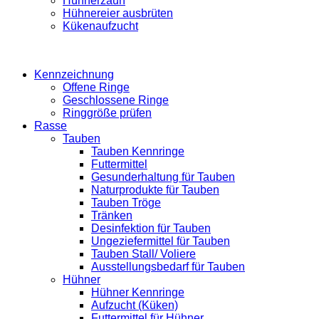
Hühnerzaun
Hühnereier ausbrüten
Kükenaufzucht
Kennzeichnung
Offene Ringe
Geschlossene Ringe
Ringgröße prüfen
Rasse
Tauben
Tauben Kennringe
Futtermittel
Gesunderhaltung für Tauben
Naturprodukte für Tauben
Tauben Tröge
Tränken
Desinfektion für Tauben
Ungeziefermittel für Tauben
Tauben Stall/ Voliere
Ausstellungsbedarf für Tauben
Hühner
Hühner Kennringe
Aufzucht (Küken)
Futtermittel für Hühner