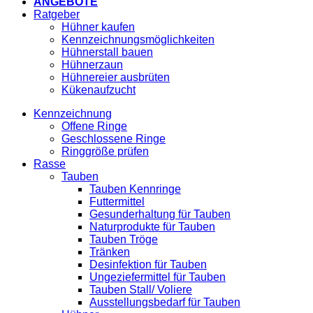
ANGEBOTE
Ratgeber
Hühner kaufen
Kennzeichnungsmöglichkeiten
Hühnerstall bauen
Hühnerzaun
Hühnereier ausbrüten
Kükenaufzucht
Kennzeichnung
Offene Ringe
Geschlossene Ringe
Ringgröße prüfen
Rasse
Tauben
Tauben Kennringe
Futtermittel
Gesunderhaltung für Tauben
Naturprodukte für Tauben
Tauben Tröge
Tränken
Desinfektion für Tauben
Ungeziefermittel für Tauben
Tauben Stall/ Voliere
Ausstellungsbedarf für Tauben