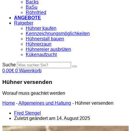
Backs
BaSu
Röhnfried
ANGEBOTE
Ratgeber
Hühner kaufen
Kennzeichnungsmöglichkeiten
Hühnerstall bauen
Hühnerzaun
Hühnereier ausbrüten
Kükenaufzucht
Suche
0,00
€
0
Warenkorb
Hühner versenden
Worauf muss geachtet werden
Home
-
Allgemeines und Haltung
-
Hühner versenden
Fred Stengel
Zuletzt geändert am 14. August 2025