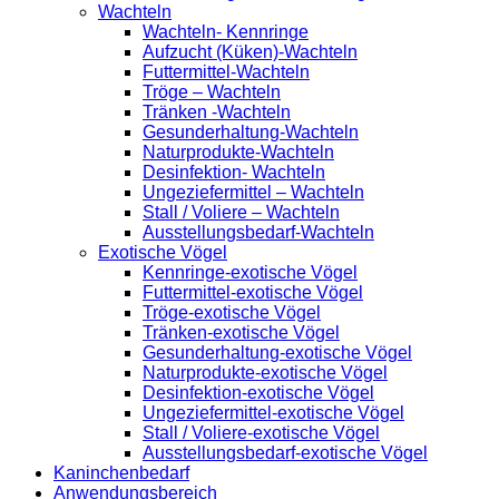
Wachteln
Wachteln- Kennringe
Aufzucht (Küken)-Wachteln
Futtermittel-Wachteln
Tröge – Wachteln
Tränken -Wachteln
Gesunderhaltung-Wachteln
Naturprodukte-Wachteln
Desinfektion- Wachteln
Ungeziefermittel – Wachteln
Stall / Voliere – Wachteln
Ausstellungsbedarf-Wachteln
Exotische Vögel
Kennringe-exotische Vögel
Futtermittel-exotische Vögel
Tröge-exotische Vögel
Tränken-exotische Vögel
Gesunderhaltung-exotische Vögel
Naturprodukte-exotische Vögel
Desinfektion-exotische Vögel
Ungeziefermittel-exotische Vögel
Stall / Voliere-exotische Vögel
Ausstellungsbedarf-exotische Vögel
Kaninchenbedarf
Anwendungsbereich