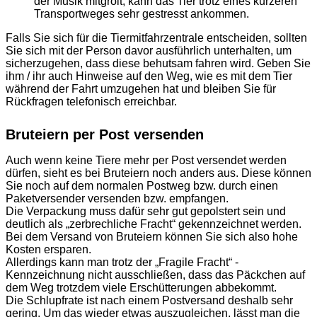
der Musik mitgrölt, kann das Tier trotz eines kürzeren
Transportweges sehr gestresst ankommen.
Falls Sie sich für die Tiermitfahrzentrale entscheiden, sollten
Sie sich mit der Person davor ausführlich unterhalten, um
sicherzugehen, dass diese behutsam fahren wird. Geben Sie
ihm / ihr auch Hinweise auf den Weg, wie es mit dem Tier
während der Fahrt umzugehen hat und bleiben Sie für
Rückfragen telefonisch erreichbar.
Bruteiern per Post versenden
Auch wenn keine Tiere mehr per Post versendet werden
dürfen, sieht es bei Bruteiern noch anders aus. Diese können
Sie noch auf dem normalen Postweg bzw. durch einen
Paketversender versenden bzw. empfangen.
Die Verpackung muss dafür sehr gut gepolstert sein und
deutlich als „zerbrechliche Fracht“ gekennzeichnet werden.
Bei dem Versand von Bruteiern können Sie sich also hohe
Kosten ersparen.
Allerdings kann man trotz der „Fragile Fracht“ -
Kennzeichnung nicht ausschließen, dass das Päckchen auf
dem Weg trotzdem viele Erschütterungen abbekommt.
Die Schlupfrate ist nach einem Postversand deshalb sehr
gering. Um das wieder etwas auszugleichen, lässt man die