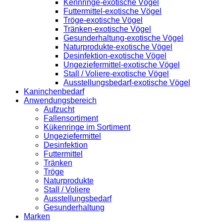
Kennringe-exotische Vögel
Futtermittel-exotische Vögel
Tröge-exotische Vögel
Tränken-exotische Vögel
Gesunderhaltung-exotische Vögel
Naturprodukte-exotische Vögel
Desinfektion-exotische Vögel
Ungeziefermittel-exotische Vögel
Stall / Voliere-exotische Vögel
Ausstellungsbedarf-exotische Vögel
Kaninchenbedarf
Anwendungsbereich
Aufzucht
Fallensortiment
Kükenringe im Sortiment
Ungeziefermittel
Desinfektion
Futtermittel
Tränken
Tröge
Naturprodukte
Stall / Voliere
Ausstellungsbedarf
Gesunderhaltung
Marken