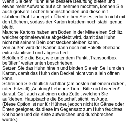
Wenn Sie dem Huhn eine bessere Belüftung bieten und
etwas mehr Aufwand auf sich nehmen möchten, können Sie
auch größere Löcher hineinschneiden und diese mit
stabilem Draht abriegeln. Übertreiben Sie es jedoch nicht mit
den Löchern, sodass der Karton trotzdem noch stabil genug
bleibt.
Manche Kartons haben am Boden in der Mitte einen Schlitz,
welcher optimalerweise abgeklebt wird, damit das Huhn
nicht mit seinem Bein dort steckenbleiben kann.
Von außen wird der Karton dann noch mit Paketklebeband
extra stabilisiert und abgesichert.
Befüllen Sie die Box, wie unter dem Punkt „Transportbox
befüllen“ weiter unten beschrieben.
Setzen Sie das Huhn hinein und binden Sie ein Seil um den
Karton, damit das Huhn den Deckel nicht von allein öffnen
kann.
Schreiben Sie deutlich sichtbar (am besten mit einem dicken,
roten Filzstift) „Achtung! Lebende Tiere. Bitte nicht werfen!“
darauf. Ggf. auch auf einen extra Zettel, welchen Sie
aufkleben. Hauptsache die Botschaft sticht ins Auge.
(Diese Option ist nur für Hühner, jedoch nicht für Gänse oder
Enten geeignet, da diese im Gegensatz zum Huhn feuchtes
Kot haben und die Kiste aufweichen und durchbrechen
würde.)