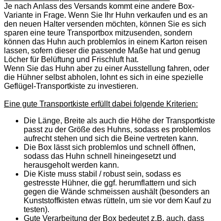
Je nach Anlass des Versands kommt eine andere Box-
Variante in Frage. Wenn Sie Ihr Huhn verkaufen und es an
den neuen Halter versenden möchten, können Sie es sich
sparen eine teure Transportbox mitzusenden, sondern
können das Huhn auch problemlos in einem Karton reisen
lassen, sofern dieser die passende Maße hat und genug
Löcher für Belüftung und Frischluft hat.
Wenn Sie das Huhn aber zu einer Ausstellung fahren, oder
die Hühner selbst abholen, lohnt es sich in eine spezielle
Geflügel-Transportkiste zu investieren.
Eine gute Transportkiste erfüllt dabei folgende Kriterien:
Die Länge, Breite als auch die Höhe der Transportkiste
passt zu der Größe des Huhns, sodass es problemlos
aufrecht stehen und sich die Beine vertreten kann.
Die Box lässt sich problemlos und schnell öffnen,
sodass das Huhn schnell hineingesetzt und
herausgeholt werden kann.
Die Kiste muss stabil / robust sein, sodass es
gestresste Hühner, die ggf. herumflattern und sich
gegen die Wände schmeissen aushält (besonders an
Kunststoffkisten etwas rütteln, um sie vor dem Kauf zu
testen).
Gute Verarbeitung der Box bedeutet z.B. auch, dass