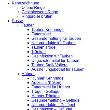
Kennzeichnung
Offene Ringe
Geschlossene Ringe
Ringgröße prüfen
Rasse
Tauben
Tauben Kennringe
Futtermittel
Gesunderhaltung für Tauben
Naturprodukte für Tauben
Tauben Tröge
Tränken
Desinfektion für Tauben
Ungeziefermittel für Tauben
Tauben Stall/ Voliere
Ausstellungsbedarf für Tauben
Hühner
Hühner Kennringe
Aufzucht (Küken)
Futtermittel für Hühner
Tröge – Geflügel
Hühner Tränken
Gesunderhaltung – Geflügel
Naturprodukte – Geflügel
Desinfektion – Geflügel