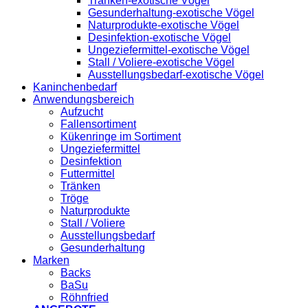
Tränken-exotische Vögel
Gesunderhaltung-exotische Vögel
Naturprodukte-exotische Vögel
Desinfektion-exotische Vögel
Ungeziefermittel-exotische Vögel
Stall / Voliere-exotische Vögel
Ausstellungsbedarf-exotische Vögel
Kaninchenbedarf
Anwendungsbereich
Aufzucht
Fallensortiment
Kükenringe im Sortiment
Ungeziefermittel
Desinfektion
Futtermittel
Tränken
Tröge
Naturprodukte
Stall / Voliere
Ausstellungsbedarf
Gesunderhaltung
Marken
Backs
BaSu
Röhnfried