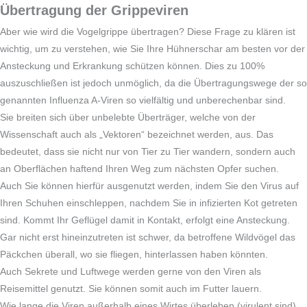
Übertragung der Grippeviren
Aber wie wird die Vogelgrippe übertragen? Diese Frage zu klären ist
wichtig, um zu verstehen, wie Sie Ihre Hühnerschar am besten vor der
Ansteckung und Erkrankung schützen können. Dies zu 100%
auszuschließen ist jedoch unmöglich, da die Übertragungswege der so
genannten Influenza A-Viren so vielfältig und unberechenbar sind.
Sie breiten sich über unbelebte Überträger, welche von der
Wissenschaft auch als „Vektoren“ bezeichnet werden, aus. Das
bedeutet, dass sie nicht nur von Tier zu Tier wandern, sondern auch
an Oberflächen haftend Ihren Weg zum nächsten Opfer suchen.
Auch Sie können hierfür ausgenutzt werden, indem Sie den Virus auf
Ihren Schuhen einschleppen, nachdem Sie in infizierten Kot getreten
sind. Kommt Ihr Geflügel damit in Kontakt, erfolgt eine Ansteckung.
Gar nicht erst hineinzutreten ist schwer, da betroffene Wildvögel das
Päckchen überall, wo sie fliegen, hinterlassen haben könnten.
Auch Sekrete und Luftwege werden gerne von den Viren als
Reisemittel genutzt. Sie können somit auch im Futter lauern.
Wie lange die Viren außerhalb eines Wirtes überleben (virulent sind),