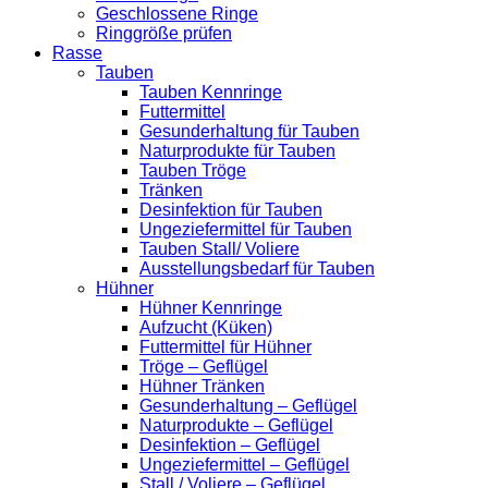
Geschlossene Ringe
Ringgröße prüfen
Rasse
Tauben
Tauben Kennringe
Futtermittel
Gesunderhaltung für Tauben
Naturprodukte für Tauben
Tauben Tröge
Tränken
Desinfektion für Tauben
Ungeziefermittel für Tauben
Tauben Stall/ Voliere
Ausstellungsbedarf für Tauben
Hühner
Hühner Kennringe
Aufzucht (Küken)
Futtermittel für Hühner
Tröge – Geflügel
Hühner Tränken
Gesunderhaltung – Geflügel
Naturprodukte – Geflügel
Desinfektion – Geflügel
Ungeziefermittel – Geflügel
Stall / Voliere – Geflügel