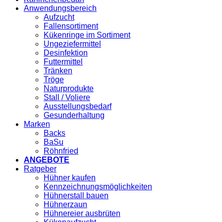
Anwendungsbereich
Aufzucht
Fallensortiment
Kükenringe im Sortiment
Ungeziefermittel
Desinfektion
Futtermittel
Tränken
Tröge
Naturprodukte
Stall / Voliere
Ausstellungsbedarf
Gesunderhaltung
Marken
Backs
BaSu
Röhnfried
ANGEBOTE
Ratgeber
Hühner kaufen
Kennzeichnungsmöglichkeiten
Hühnerstall bauen
Hühnerzaun
Hühnereier ausbrüten