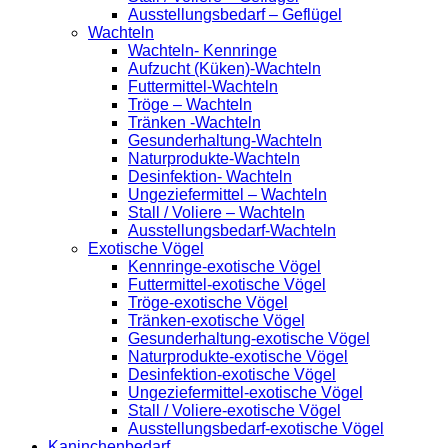
Ausstellungsbedarf – Geflügel
Wachteln
Wachteln- Kennringe
Aufzucht (Küken)-Wachteln
Futtermittel-Wachteln
Tröge – Wachteln
Tränken -Wachteln
Gesunderhaltung-Wachteln
Naturprodukte-Wachteln
Desinfektion- Wachteln
Ungeziefermittel – Wachteln
Stall / Voliere – Wachteln
Ausstellungsbedarf-Wachteln
Exotische Vögel
Kennringe-exotische Vögel
Futtermittel-exotische Vögel
Tröge-exotische Vögel
Tränken-exotische Vögel
Gesunderhaltung-exotische Vögel
Naturprodukte-exotische Vögel
Desinfektion-exotische Vögel
Ungeziefermittel-exotische Vögel
Stall / Voliere-exotische Vögel
Ausstellungsbedarf-exotische Vögel
Kaninchenbedarf