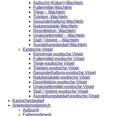
Aufzucht (Küken)-Wachteln
Futtermittel-Wachteln
Tröge – Wachteln
Tränken -Wachteln
Gesunderhaltung-Wachteln
Naturprodukte-Wachteln
Desinfektion- Wachteln
Ungeziefermittel – Wachteln
Stall / Voliere – Wachteln
Ausstellungsbedarf-Wachteln
Exotische Vögel
Kennringe-exotische Vögel
Futtermittel-exotische Vögel
Tröge-exotische Vögel
Tränken-exotische Vögel
Gesunderhaltung-exotische Vögel
Naturprodukte-exotische Vögel
Desinfektion-exotische Vögel
Ungeziefermittel-exotische Vögel
Stall / Voliere-exotische Vögel
Ausstellungsbedarf-exotische Vögel
Kaninchenbedarf
Anwendungsbereich
Aufzucht
Fallensortiment