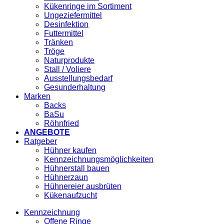
Kükenringe im Sortiment
Ungeziefermittel
Desinfektion
Futtermittel
Tränken
Tröge
Naturprodukte
Stall / Voliere
Ausstellungsbedarf
Gesunderhaltung
Marken
Backs
BaSu
Röhnfried
ANGEBOTE
Ratgeber
Hühner kaufen
Kennzeichnungsmöglichkeiten
Hühnerstall bauen
Hühnerzaun
Hühnereier ausbrüten
Kükenaufzucht
Kennzeichnung
Offene Ringe