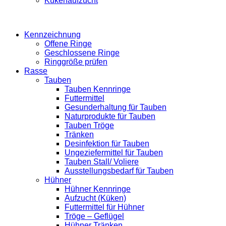
Kükenaufzucht
Kennzeichnung
Offene Ringe
Geschlossene Ringe
Ringgröße prüfen
Rasse
Tauben
Tauben Kennringe
Futtermittel
Gesunderhaltung für Tauben
Naturprodukte für Tauben
Tauben Tröge
Tränken
Desinfektion für Tauben
Ungeziefermittel für Tauben
Tauben Stall/ Voliere
Ausstellungsbedarf für Tauben
Hühner
Hühner Kennringe
Aufzucht (Küken)
Futtermittel für Hühner
Tröge – Geflügel
Hühner Tränken