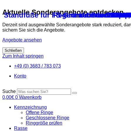
Aktuelle Sonderangebote entdecken
Standfüße für FS-Grüne-Linie-Stülpträn
Regenhaube für Futtera
Untersatz für 1
Standfüße f
Futtera
Standf
Stülp
Unter
Gefl
Gefl
Unt
Ju
J
S
L
Derzeit sind ausgewählte Sonderangebote stark reduziert, da
sichern Sie sich die Angebote.
Angebote ansehen
Schließen
Zum Inhalt springen
+49 (0) 3683 / 783 073
Konto
Suche
0,00
€
0
Warenkorb
Kennzeichnung
Offene Ringe
Geschlossene Ringe
Ringgröße prüfen
Rasse