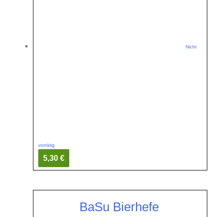
Nicht
vorrätig
5,30 €
BaSu Bierhefe