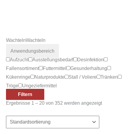
Wachteln
Wachteln
Anwendungsbereich
Aufzucht
Ausstellungsbedarf
Desinfektion
Fallensortiment
Futtermittel
Gesunderhaltung
Kükenringe
Naturprodukte
Stall / Voliere
Tränken
Tröge
Ungeziefermittel
Filtern
Ergebnisse 1 – 20 von 352 werden angezeigt