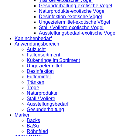
Tränken-exotische Vögel
Gesunderhaltung-exotische Vögel
Naturprodukte-exotische Vögel
Desinfektion-exotische Vögel
Ungeziefermittel-exotische Vögel
Stall / Voliere-exotische Vögel
Ausstellungsbedarf-exotische Vögel
Kaninchenbedarf
Anwendungsbereich
Aufzucht
Fallensortiment
Kükenringe im Sortiment
Ungeziefermittel
Desinfektion
Futtermittel
Tränken
Tröge
Naturprodukte
Stall / Voliere
Ausstellungsbedarf
Gesunderhaltung
Marken
Backs
BaSu
Röhnfried