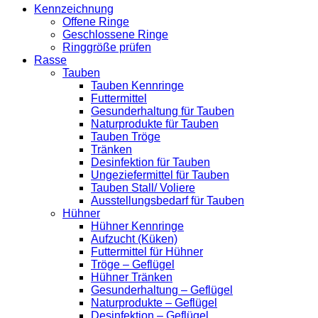
Kennzeichnung
Offene Ringe
Geschlossene Ringe
Ringgröße prüfen
Rasse
Tauben
Tauben Kennringe
Futtermittel
Gesunderhaltung für Tauben
Naturprodukte für Tauben
Tauben Tröge
Tränken
Desinfektion für Tauben
Ungeziefermittel für Tauben
Tauben Stall/ Voliere
Ausstellungsbedarf für Tauben
Hühner
Hühner Kennringe
Aufzucht (Küken)
Futtermittel für Hühner
Tröge – Geflügel
Hühner Tränken
Gesunderhaltung – Geflügel
Naturprodukte – Geflügel
Desinfektion – Geflügel