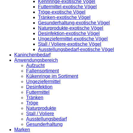
Kennringe-exotische Vögel
Futtermittel-exotische Vögel
Tröge-exotische Vögel
Tränken-exotische Vögel
Gesunderhaltung-exotische Vögel
Naturprodukte-exotische Vögel
Desinfektion-exotische Vögel
Ungeziefermittel-exotische Vögel
Stall / Voliere-exotische Vögel
Ausstellungsbedarf-exotische Vögel
Kaninchenbedarf
Anwendungsbereich
Aufzucht
Fallensortiment
Kükenringe im Sortiment
Ungeziefermittel
Desinfektion
Futtermittel
Tränken
Tröge
Naturprodukte
Stall / Voliere
Ausstellungsbedarf
Gesunderhaltung
Marken