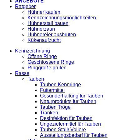
ANGEBOTE
Ratgeber
Hühner kaufen
Kennzeichnungsmöglichkeiten
Hühnerstall bauen
Hühnerzaun
Hühnereier ausbrüten
Kükenaufzucht
Kennzeichnung
Offene Ringe
Geschlossene Ringe
Ringgröße prüfen
Rasse
Tauben
Tauben Kennringe
Futtermittel
Gesunderhaltung für Tauben
Naturprodukte für Tauben
Tauben Tröge
Tränken
Desinfektion für Tauben
Ungeziefermittel für Tauben
Tauben Stall/ Voliere
Ausstellungsbedarf für Tauben