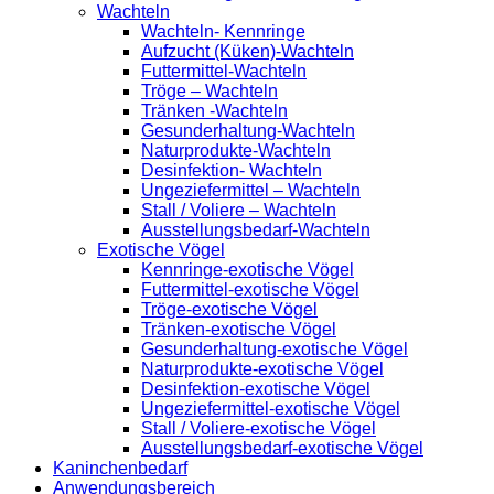
Wachteln
Wachteln- Kennringe
Aufzucht (Küken)-Wachteln
Futtermittel-Wachteln
Tröge – Wachteln
Tränken -Wachteln
Gesunderhaltung-Wachteln
Naturprodukte-Wachteln
Desinfektion- Wachteln
Ungeziefermittel – Wachteln
Stall / Voliere – Wachteln
Ausstellungsbedarf-Wachteln
Exotische Vögel
Kennringe-exotische Vögel
Futtermittel-exotische Vögel
Tröge-exotische Vögel
Tränken-exotische Vögel
Gesunderhaltung-exotische Vögel
Naturprodukte-exotische Vögel
Desinfektion-exotische Vögel
Ungeziefermittel-exotische Vögel
Stall / Voliere-exotische Vögel
Ausstellungsbedarf-exotische Vögel
Kaninchenbedarf
Anwendungsbereich