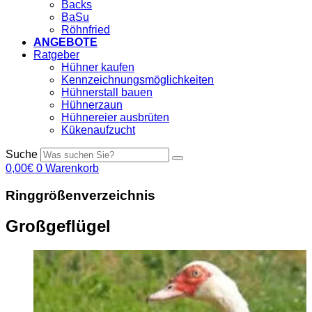
Backs
BaSu
Röhnfried
ANGEBOTE
Ratgeber
Hühner kaufen
Kennzeichnungsmöglichkeiten
Hühnerstall bauen
Hühnerzaun
Hühnereier ausbrüten
Kükenaufzucht
Suche
0,00
€
0
Warenkorb
Ringgrößenverzeichnis
Großgeflügel