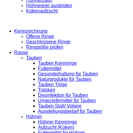
Hühnerzaun
Hühnereier ausbrüten
Kükenaufzucht
Kennzeichnung
Offene Ringe
Geschlossene Ringe
Ringgröße prüfen
Rasse
Tauben
Tauben Kennringe
Futtermittel
Gesunderhaltung für Tauben
Naturprodukte für Tauben
Tauben Tröge
Tränken
Desinfektion für Tauben
Ungeziefermittel für Tauben
Tauben Stall/ Voliere
Ausstellungsbedarf für Tauben
Hühner
Hühner Kennringe
Aufzucht (Küken)
Futtermittel für Hühner