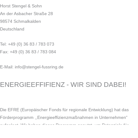
Horst Stengel & Sohn
An der Asbacher Straße 28
98574 Schmalkalden
Deutschland
Tel: +49 (0) 36 83 / 783 073
Fax: +49 (0) 36 83 / 783 084
E-Mail: info@stengel-fussring.de
ENERGIEEFFIFIENZ - WIR SIND DABEI!
Die EFRE (Europäischer Fonds für regionale Entwicklung) hat das
Förderprogramm ,,Energieeffizienzmaßnahmen in Unternehmen“
aufgelegt. Wir haben dieses Programm genutzt, um Potenziale für
Energieeinsparungen zu erkennen und im Ergebnis Maßnahmen