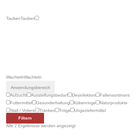
Tauben
Tauben
Wachteln
Wachteln
Anwendungsbereich
Aufzucht
Ausstellungsbedarf
Desinfektion
Fallensortiment
Futtermittel
Gesunderhaltung
Kükenringe
Naturprodukte
Stall / Voliere
Tränken
Tröge
Ungeziefermittel
Filtern
Alle 2 Ergebnisse werden angezeigt