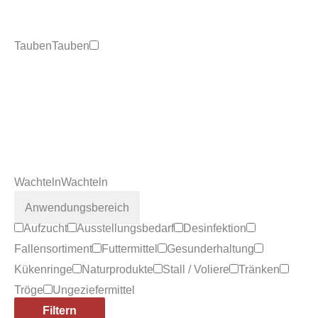
Tauben
Tauben
Wachteln
Wachteln
Anwendungsbereich
Aufzucht
Ausstellungsbedarf
Desinfektion
Fallensortiment
Futtermittel
Gesunderhaltung
Kükenringe
Naturprodukte
Stall / Voliere
Tränken
Tröge
Ungeziefermittel
Filtern