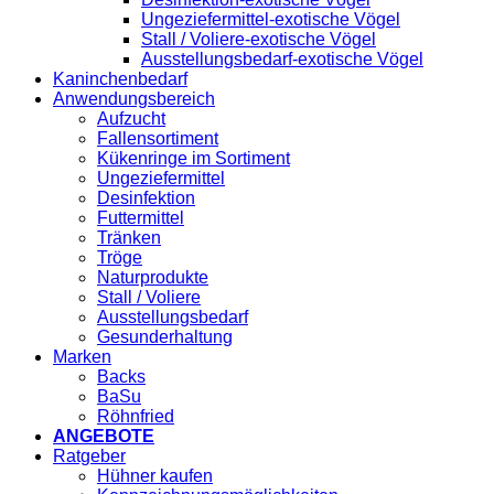
Ungeziefermittel-exotische Vögel
Stall / Voliere-exotische Vögel
Ausstellungsbedarf-exotische Vögel
Kaninchenbedarf
Anwendungsbereich
Aufzucht
Fallensortiment
Kükenringe im Sortiment
Ungeziefermittel
Desinfektion
Futtermittel
Tränken
Tröge
Naturprodukte
Stall / Voliere
Ausstellungsbedarf
Gesunderhaltung
Marken
Backs
BaSu
Röhnfried
ANGEBOTE
Ratgeber
Hühner kaufen