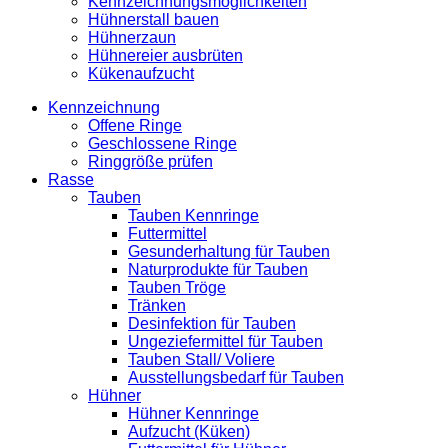
Kennzeichnungsmöglichkeiten
Hühnerstall bauen
Hühnerzaun
Hühnereier ausbrüten
Kükenaufzucht
Kennzeichnung
Offene Ringe
Geschlossene Ringe
Ringgröße prüfen
Rasse
Tauben
Tauben Kennringe
Futtermittel
Gesunderhaltung für Tauben
Naturprodukte für Tauben
Tauben Tröge
Tränken
Desinfektion für Tauben
Ungeziefermittel für Tauben
Tauben Stall/ Voliere
Ausstellungsbedarf für Tauben
Hühner
Hühner Kennringe
Aufzucht (Küken)