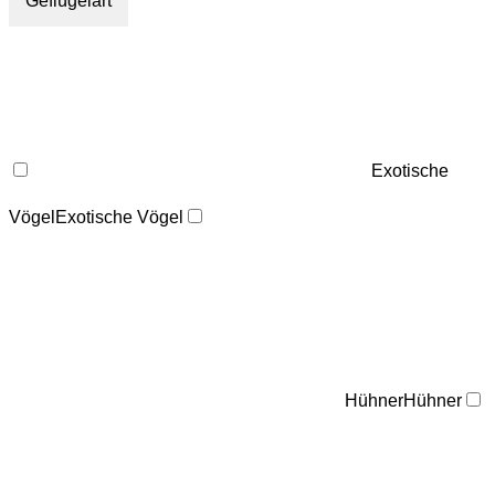
Geflügelart
Exotische
Vögel
Exotische Vögel
Hühner
Hühner