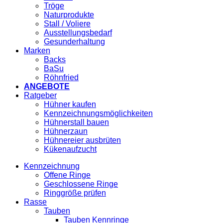
Tröge
Naturprodukte
Stall / Voliere
Ausstellungsbedarf
Gesunderhaltung
Marken
Backs
BaSu
Röhnfried
ANGEBOTE
Ratgeber
Hühner kaufen
Kennzeichnungsmöglichkeiten
Hühnerstall bauen
Hühnerzaun
Hühnereier ausbrüten
Kükenaufzucht
Kennzeichnung
Offene Ringe
Geschlossene Ringe
Ringgröße prüfen
Rasse
Tauben
Tauben Kennringe