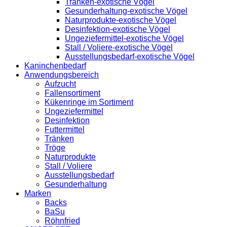
Tränken-exotische Vögel
Gesunderhaltung-exotische Vögel
Naturprodukte-exotische Vögel
Desinfektion-exotische Vögel
Ungeziefermittel-exotische Vögel
Stall / Voliere-exotische Vögel
Ausstellungsbedarf-exotische Vögel
Kaninchenbedarf
Anwendungsbereich
Aufzucht
Fallensortiment
Kükenringe im Sortiment
Ungeziefermittel
Desinfektion
Futtermittel
Tränken
Tröge
Naturprodukte
Stall / Voliere
Ausstellungsbedarf
Gesunderhaltung
Marken
Backs
BaSu
Röhnfried