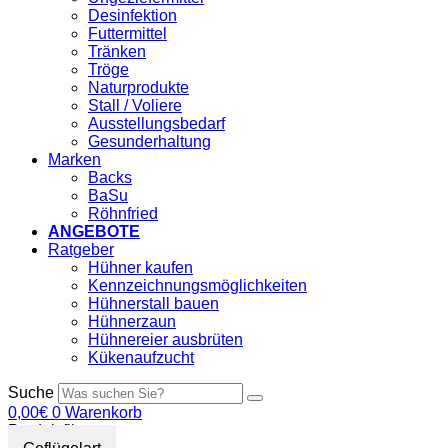
Desinfektion
Futtermittel
Tränken
Tröge
Naturprodukte
Stall / Voliere
Ausstellungsbedarf
Gesunderhaltung
Marken
Backs
BaSu
Röhnfried
ANGEBOTE
Ratgeber
Hühner kaufen
Kennzeichnungsmöglichkeiten
Hühnerstall bauen
Hühnerzaun
Hühnereier ausbrüten
Kükenaufzucht
Suche
0,00
€
0
Warenkorb
Produktfilter