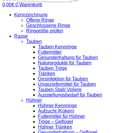
0,00
€
0
Warenkorb
Kennzeichnung
Offene Ringe
Geschlossene Ringe
Ringgröße prüfen
Rasse
Tauben
Tauben Kennringe
Futtermittel
Gesunderhaltung für Tauben
Naturprodukte für Tauben
Tauben Tröge
Tränken
Desinfektion für Tauben
Ungeziefermittel für Tauben
Tauben Stall/ Voliere
Ausstellungsbedarf für Tauben
Hühner
Hühner Kennringe
Aufzucht (Küken)
Futtermittel für Hühner
Tröge – Geflügel
Hühner Tränken
Gesunderhaltung – Geflügel