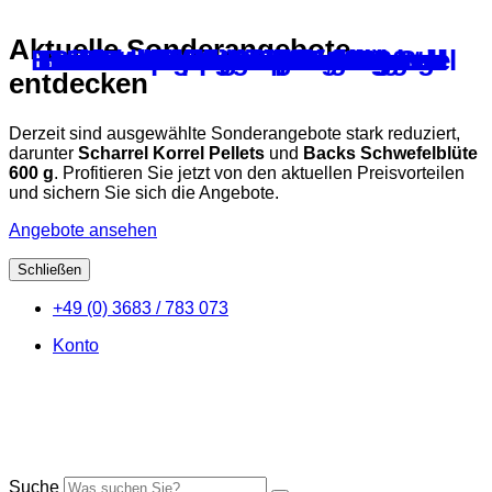
Aktuelle Sonderangebote
Bodenschaber 30 cm ohne Stiel
Buchstaben für Tätowierzange
Backs – Kalkbeinpflege 200 ml
Edelstahlfutternapf mit Haken
Erdnussfuttersäule aus Metall
Bewertungskarten Zuchtbuch
Bodenstopper für Weidenetz
Ersatzpfahl für Weidezaun
Backs Meister Mix 1000g
Backs – Spirulina 300 g
Bewertungskarten Eier
Aluminium – Fussring
Bambino Eifutter 1 kg
Exzellent – Min 7,0 kg
Ballistol- Tierpflegeöl
Backs Mineral Power
Anti -Wind Netz
BaSu Bierhefe
Fanggabeln
Austerngrit
entdecken
Derzeit sind ausgewählte Sonderangebote stark reduziert,
darunter
Scharrel Korrel Pellets
und
Backs Schwefelblüte
600 g
. Profitieren Sie jetzt von den aktuellen Preisvorteilen
und sichern Sie sich die Angebote.
Angebote ansehen
Schließen
Zum
+49 (0) 3683 / 783 073
Inhalt
springen
Konto
Suche