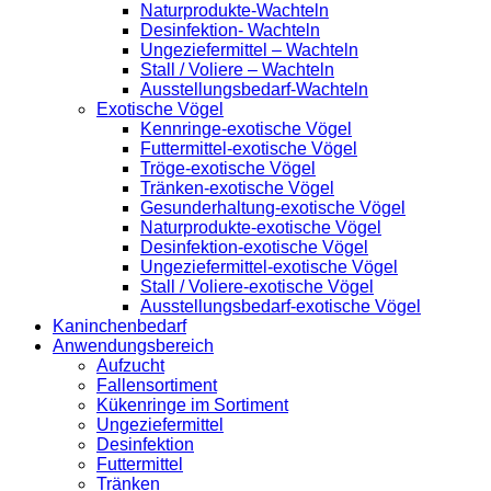
Naturprodukte-Wachteln
Desinfektion- Wachteln
Ungeziefermittel – Wachteln
Stall / Voliere – Wachteln
Ausstellungsbedarf-Wachteln
Exotische Vögel
Kennringe-exotische Vögel
Futtermittel-exotische Vögel
Tröge-exotische Vögel
Tränken-exotische Vögel
Gesunderhaltung-exotische Vögel
Naturprodukte-exotische Vögel
Desinfektion-exotische Vögel
Ungeziefermittel-exotische Vögel
Stall / Voliere-exotische Vögel
Ausstellungsbedarf-exotische Vögel
Kaninchenbedarf
Anwendungsbereich
Aufzucht
Fallensortiment
Kükenringe im Sortiment
Ungeziefermittel
Desinfektion
Futtermittel
Tränken