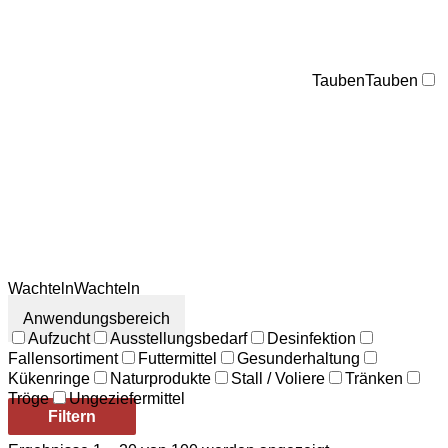
Tauben
Tauben
Wachteln
Wachteln
Anwendungsbereich
Aufzucht
Ausstellungsbedarf
Desinfektion
Fallensortiment
Futtermittel
Gesunderhaltung
Kükenringe
Naturprodukte
Stall / Voliere
Tränken
Tröge
Ungeziefermittel
Filtern