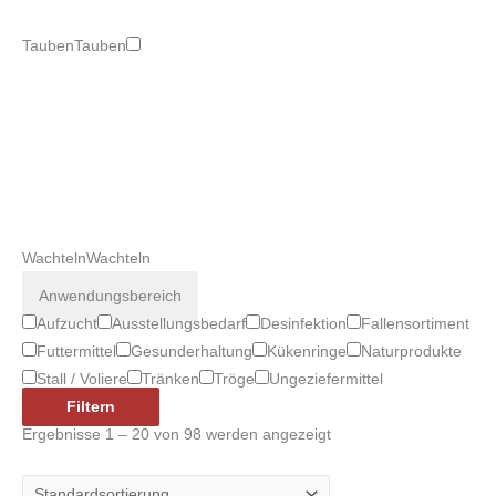
Tauben
Tauben
Wachteln
Wachteln
Anwendungsbereich
Aufzucht
Ausstellungsbedarf
Desinfektion
Fallensortiment
Futtermittel
Gesunderhaltung
Kükenringe
Naturprodukte
Stall / Voliere
Tränken
Tröge
Ungeziefermittel
Filtern
Ergebnisse 1 – 20 von 98 werden angezeigt