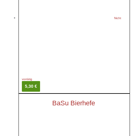
Nicht
vorrätig
5,30 €
BaSu Bierhefe