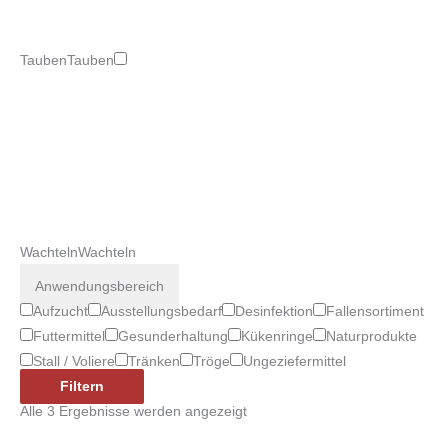
Tauben
Tauben
Wachteln
Wachteln
Anwendungsbereich
Aufzucht
Ausstellungsbedarf
Desinfektion
Fallensortiment
Futtermittel
Gesunderhaltung
Kükenringe
Naturprodukte
Stall / Voliere
Tränken
Tröge
Ungeziefermittel
Filtern
Alle 3 Ergebnisse werden angezeigt