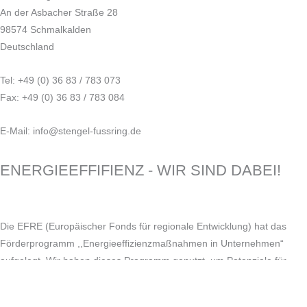
An der Asbacher Straße 28
98574 Schmalkalden
Deutschland
Tel: +49 (0) 36 83 / 783 073
Fax: +49 (0) 36 83 / 783 084
E-Mail: info@stengel-fussring.de
ENERGIEEFFIFIENZ - WIR SIND DABEI!
Die EFRE (Europäischer Fonds für regionale Entwicklung) hat das
Förderprogramm ,,Energieeffizienzmaßnahmen in Unternehmen“
aufgelegt. Wir haben dieses Programm genutzt, um Potenziale für
Energieeinsparungen zu erkennen und im Ergebnis Maßnahmen
umzusetzen. Nun gilt es die, durch die Energieberatung der Firma