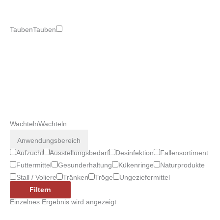
Tauben
Tauben
Wachteln
Wachteln
Anwendungsbereich
Aufzucht
Ausstellungsbedarf
Desinfektion
Fallensortiment
Futtermittel
Gesunderhaltung
Kükenringe
Naturprodukte
Stall / Voliere
Tränken
Tröge
Ungeziefermittel
Filtern
Einzelnes Ergebnis wird angezeigt