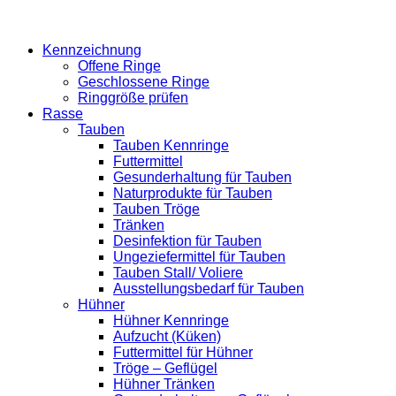
Kennzeichnung
Offene Ringe
Geschlossene Ringe
Ringgröße prüfen
Rasse
Tauben
Tauben Kennringe
Futtermittel
Gesunderhaltung für Tauben
Naturprodukte für Tauben
Tauben Tröge
Tränken
Desinfektion für Tauben
Ungeziefermittel für Tauben
Tauben Stall/ Voliere
Ausstellungsbedarf für Tauben
Hühner
Hühner Kennringe
Aufzucht (Küken)
Futtermittel für Hühner
Tröge – Geflügel
Hühner Tränken