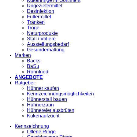
Kükenringe im Sortiment
Ungeziefermittel
Desinfektion
Futtermittel
Tränken
Tröge
Naturprodukte
Stall / Voliere
Ausstellungsbedarf
Gesunderhaltung
Marken
Backs
BaSu
Röhnfried
ANGEBOTE
Ratgeber
Hühner kaufen
Kennzeichnungsmöglichkeiten
Hühnerstall bauen
Hühnerzaun
Hühnereier ausbrüten
Kükenaufzucht
Kennzeichnung
Offene Ringe