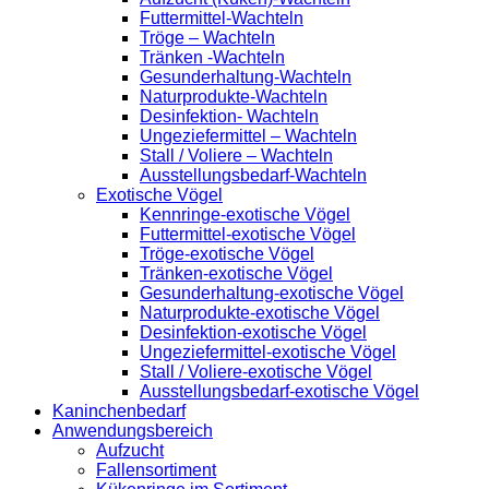
Futtermittel-Wachteln
Tröge – Wachteln
Tränken -Wachteln
Gesunderhaltung-Wachteln
Naturprodukte-Wachteln
Desinfektion- Wachteln
Ungeziefermittel – Wachteln
Stall / Voliere – Wachteln
Ausstellungsbedarf-Wachteln
Exotische Vögel
Kennringe-exotische Vögel
Futtermittel-exotische Vögel
Tröge-exotische Vögel
Tränken-exotische Vögel
Gesunderhaltung-exotische Vögel
Naturprodukte-exotische Vögel
Desinfektion-exotische Vögel
Ungeziefermittel-exotische Vögel
Stall / Voliere-exotische Vögel
Ausstellungsbedarf-exotische Vögel
Kaninchenbedarf
Anwendungsbereich
Aufzucht
Fallensortiment