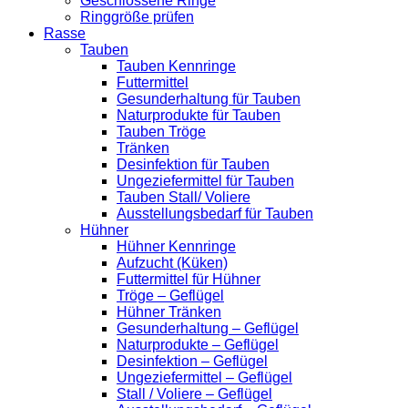
Geschlossene Ringe
Ringgröße prüfen
Rasse
Tauben
Tauben Kennringe
Futtermittel
Gesunderhaltung für Tauben
Naturprodukte für Tauben
Tauben Tröge
Tränken
Desinfektion für Tauben
Ungeziefermittel für Tauben
Tauben Stall/ Voliere
Ausstellungsbedarf für Tauben
Hühner
Hühner Kennringe
Aufzucht (Küken)
Futtermittel für Hühner
Tröge – Geflügel
Hühner Tränken
Gesunderhaltung – Geflügel
Naturprodukte – Geflügel
Desinfektion – Geflügel
Ungeziefermittel – Geflügel
Stall / Voliere – Geflügel