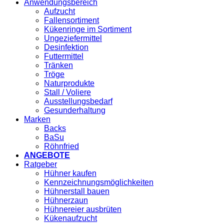
Anwendungsbereich
Aufzucht
Fallensortiment
Kükenringe im Sortiment
Ungeziefermittel
Desinfektion
Futtermittel
Tränken
Tröge
Naturprodukte
Stall / Voliere
Ausstellungsbedarf
Gesunderhaltung
Marken
Backs
BaSu
Röhnfried
ANGEBOTE
Ratgeber
Hühner kaufen
Kennzeichnungsmöglichkeiten
Hühnerstall bauen
Hühnerzaun
Hühnereier ausbrüten
Kükenaufzucht