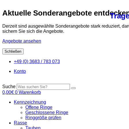
Aktuelle Sonderangebote entdecke
Trage
Derzeit sind ausgewählte Sonderangebote stark reduziert, da
sichern Sie sich die Angebote.
Angebote ansehen
Schließen
Zum
+49 (0) 3683 / 783 073
Inhalt
springen
Konto
Suche
0,00
€
0
Warenkorb
Kennzeichnung
Offene Ringe
Geschlossene Ringe
Ringgröße prüfen
Rasse
Tauben