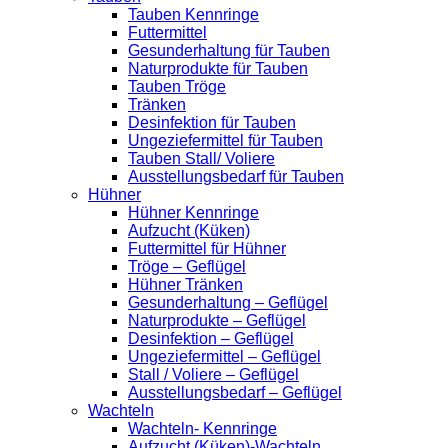
Tauben Kennringe
Futtermittel
Gesunderhaltung für Tauben
Naturprodukte für Tauben
Tauben Tröge
Tränken
Desinfektion für Tauben
Ungeziefermittel für Tauben
Tauben Stall/ Voliere
Ausstellungsbedarf für Tauben
Hühner
Hühner Kennringe
Aufzucht (Küken)
Futtermittel für Hühner
Tröge – Geflügel
Hühner Tränken
Gesunderhaltung – Geflügel
Naturprodukte – Geflügel
Desinfektion – Geflügel
Ungeziefermittel – Geflügel
Stall / Voliere – Geflügel
Ausstellungsbedarf – Geflügel
Wachteln
Wachteln- Kennringe
Aufzucht (Küken)-Wachteln