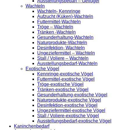
Ausstellungsbedarf – Geflügel
Wachteln
Wachteln- Kennringe
Aufzucht (Küken)-Wachteln
Futtermittel-Wachteln
Tröge – Wachteln
Tränken -Wachteln
Gesunderhaltung-Wachteln
Naturprodukte-Wachteln
Desinfektion- Wachteln
Ungeziefermittel – Wachteln
Stall / Voliere – Wachteln
Ausstellungsbedarf-Wachteln
Exotische Vögel
Kennringe-exotische Vögel
Futtermittel-exotische Vögel
Tröge-exotische Vögel
Tränken-exotische Vögel
Gesunderhaltung-exotische Vögel
Naturprodukte-exotische Vögel
Desinfektion-exotische Vögel
Ungeziefermittel-exotische Vögel
Stall / Voliere-exotische Vögel
Ausstellungsbedarf-exotische Vögel
Kaninchenbedarf