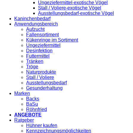
Ungeziefermittel-exotische Vögel
Stall / Voliere-exotische Vögel
Ausstellungsbedarf-exotische Vögel
Kaninchenbedarf
Anwendungsbereich
Aufzucht
Fallensortiment
Kükenringe im Sortiment
Ungeziefermittel
Desinfektion
Futtermittel
Tränken
Tröge
Naturprodukte
Stall / Voliere
Ausstellungsbedarf
Gesunderhaltung
Marken
Backs
BaSu
Röhnfried
ANGEBOTE
Ratgeber
Hühner kaufen
Kennzeichnungsmöglichkeiten