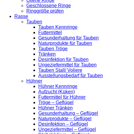
Offene Ringe
Geschlossene Ringe
Ringgröße prüfen
Rasse
Tauben
Tauben Kennringe
Futtermittel
Gesunderhaltung für Tauben
Naturprodukte für Tauben
Tauben Tröge
Tränken
Desinfektion für Tauben
Ungeziefermittel für Tauben
Tauben Stall/ Voliere
Ausstellungsbedarf für Tauben
Hühner
Hühner Kennringe
Aufzucht (Küken)
Futtermittel für Hühner
Tröge – Geflügel
Hühner Tränken
Gesunderhaltung – Geflügel
Naturprodukte – Geflügel
Desinfektion – Geflügel
Ungeziefermittel – Geflügel