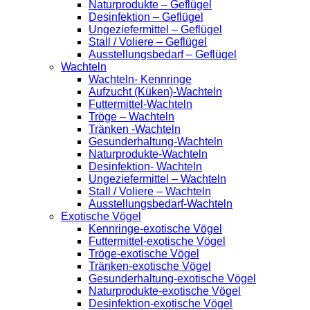
Naturprodukte – Geflügel
Desinfektion – Geflügel
Ungeziefermittel – Geflügel
Stall / Voliere – Geflügel
Ausstellungsbedarf – Geflügel
Wachteln
Wachteln- Kennringe
Aufzucht (Küken)-Wachteln
Futtermittel-Wachteln
Tröge – Wachteln
Tränken -Wachteln
Gesunderhaltung-Wachteln
Naturprodukte-Wachteln
Desinfektion- Wachteln
Ungeziefermittel – Wachteln
Stall / Voliere – Wachteln
Ausstellungsbedarf-Wachteln
Exotische Vögel
Kennringe-exotische Vögel
Futtermittel-exotische Vögel
Tröge-exotische Vögel
Tränken-exotische Vögel
Gesunderhaltung-exotische Vögel
Naturprodukte-exotische Vögel
Desinfektion-exotische Vögel