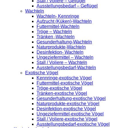
Stall / Voliere – Geflügel
Ausstellungsbedarf – Geflügel
Wachteln
Wachteln- Kennringe
Aufzucht (Küken)-Wachteln
Futtermittel-Wachteln
Tröge – Wachteln
Tränken -Wachteln
Gesunderhaltung-Wachteln
Naturprodukte-Wachteln
Desinfektion- Wachteln
Ungeziefermittel – Wachteln
Stall / Voliere – Wachteln
Ausstellungsbedarf-Wachteln
Exotische Vögel
Kennringe-exotische Vögel
Futtermittel-exotische Vögel
Tröge-exotische Vögel
Tränken-exotische Vögel
Gesunderhaltung-exotische Vögel
Naturprodukte-exotische Vögel
Desinfektion-exotische Vögel
Ungeziefermittel-exotische Vögel
Stall / Voliere-exotische Vögel
Ausstellungsbedarf-exotische Vögel