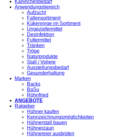
Kaninchenbedarf
Anwendungsbereich
Aufzucht
Fallensortiment
Kükenringe im Sortiment
Ungeziefermittel
Desinfektion
Futtermittel
Tränken
Tröge
Naturprodukte
Stall / Voliere
Ausstellungsbedarf
Gesunderhaltung
Marken
Backs
BaSu
Röhnfried
ANGEBOTE
Ratgeber
Hühner kaufen
Kennzeichnungsmöglichkeiten
Hühnerstall bauen
Hühnerzaun
Hühnereier ausbrüten