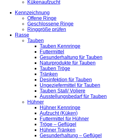
Kükenaufzucht
Kennzeichnung
Offene Ringe
Geschlossene Ringe
Ringgröße prüfen
Rasse
Tauben
Tauben Kennringe
Futtermittel
Gesunderhaltung für Tauben
Naturprodukte für Tauben
Tauben Tröge
Tränken
Desinfektion für Tauben
Ungeziefermittel für Tauben
Tauben Stall/ Voliere
Ausstellungsbedarf für Tauben
Hühner
Hühner Kennringe
Aufzucht (Küken)
Futtermittel für Hühner
Tröge – Geflügel
Hühner Tränken
Gesunderhaltung – Geflügel