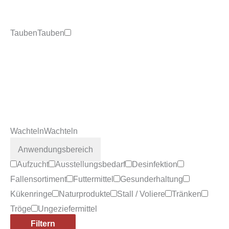
Tauben
Tauben
Wachteln
Wachteln
Anwendungsbereich
Aufzucht
Ausstellungsbedarf
Desinfektion
Fallensortiment
Futtermittel
Gesunderhaltung
Kükenringe
Naturprodukte
Stall / Voliere
Tränken
Tröge
Ungeziefermittel
Filtern