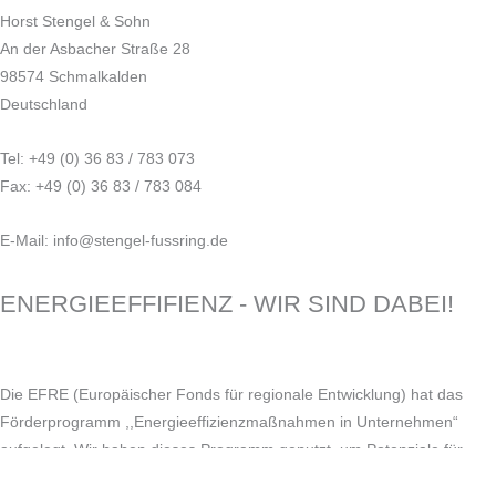
Horst Stengel & Sohn
An der Asbacher Straße 28
98574 Schmalkalden
Deutschland
Tel: +49 (0) 36 83 / 783 073
Fax: +49 (0) 36 83 / 783 084
E-Mail: info@stengel-fussring.de
ENERGIEEFFIFIENZ - WIR SIND DABEI!
Die EFRE (Europäischer Fonds für regionale Entwicklung) hat das
Förderprogramm ,,Energieeffizienzmaßnahmen in Unternehmen“
aufgelegt. Wir haben dieses Programm genutzt, um Potenziale für
Energieeinsparungen zu erkennen und im Ergebnis Maßnahmen