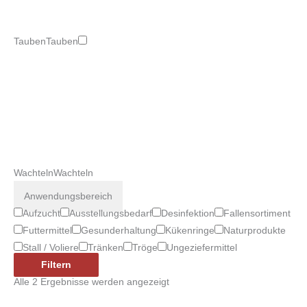
Tauben
Tauben
Wachteln
Wachteln
Anwendungsbereich
Aufzucht
Ausstellungsbedarf
Desinfektion
Fallensortiment
Futtermittel
Gesunderhaltung
Kükenringe
Naturprodukte
Stall / Voliere
Tränken
Tröge
Ungeziefermittel
Filtern
Alle 2 Ergebnisse werden angezeigt