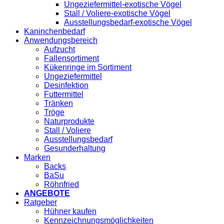
Ungeziefermittel-exotische Vögel
Stall / Voliere-exotische Vögel
Ausstellungsbedarf-exotische Vögel
Kaninchenbedarf
Anwendungsbereich
Aufzucht
Fallensortiment
Kükenringe im Sortiment
Ungeziefermittel
Desinfektion
Futtermittel
Tränken
Tröge
Naturprodukte
Stall / Voliere
Ausstellungsbedarf
Gesunderhaltung
Marken
Backs
BaSu
Röhnfried
ANGEBOTE
Ratgeber
Hühner kaufen
Kennzeichnungsmöglichkeiten