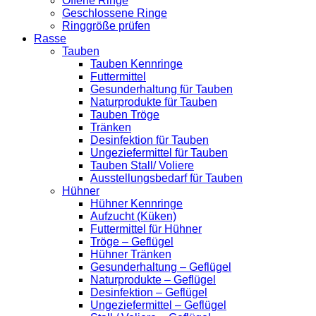
Offene Ringe
Geschlossene Ringe
Ringgröße prüfen
Rasse
Tauben
Tauben Kennringe
Futtermittel
Gesunderhaltung für Tauben
Naturprodukte für Tauben
Tauben Tröge
Tränken
Desinfektion für Tauben
Ungeziefermittel für Tauben
Tauben Stall/ Voliere
Ausstellungsbedarf für Tauben
Hühner
Hühner Kennringe
Aufzucht (Küken)
Futtermittel für Hühner
Tröge – Geflügel
Hühner Tränken
Gesunderhaltung – Geflügel
Naturprodukte – Geflügel
Desinfektion – Geflügel
Ungeziefermittel – Geflügel