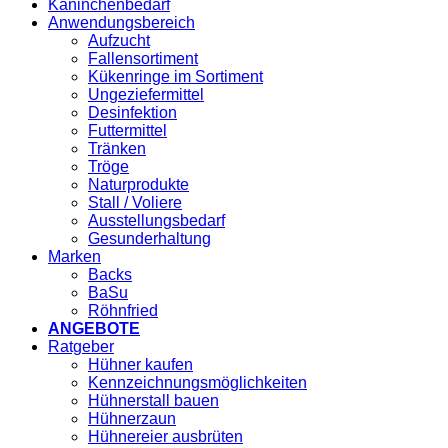
Kaninchenbedarf
Anwendungsbereich
Aufzucht
Fallensortiment
Kükenringe im Sortiment
Ungeziefermittel
Desinfektion
Futtermittel
Tränken
Tröge
Naturprodukte
Stall / Voliere
Ausstellungsbedarf
Gesunderhaltung
Marken
Backs
BaSu
Röhnfried
ANGEBOTE
Ratgeber
Hühner kaufen
Kennzeichnungsmöglichkeiten
Hühnerstall bauen
Hühnerzaun
Hühnereier ausbrüten