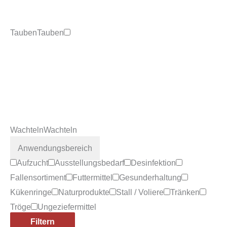
Tauben
Tauben
Wachteln
Wachteln
Anwendungsbereich
Aufzucht
Ausstellungsbedarf
Desinfektion
Fallensortiment
Futtermittel
Gesunderhaltung
Kükenringe
Naturprodukte
Stall / Voliere
Tränken
Tröge
Ungeziefermittel
Filtern