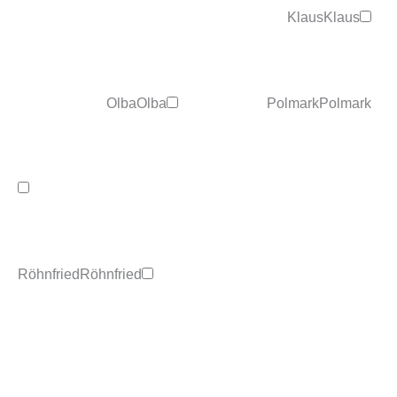
Klaus
Klaus
Olba
Olba
Polmark
Polmark
Röhnfried
Röhnfried