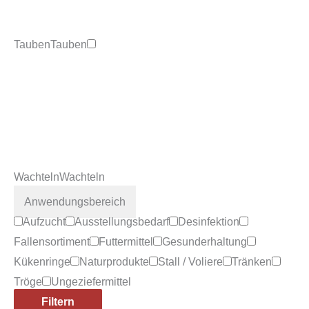
Tauben
Tauben
Wachteln
Wachteln
Anwendungsbereich
Aufzucht
Ausstellungsbedarf
Desinfektion
Fallensortiment
Futtermittel
Gesunderhaltung
Kükenringe
Naturprodukte
Stall / Voliere
Tränken
Tröge
Ungeziefermittel
Filtern