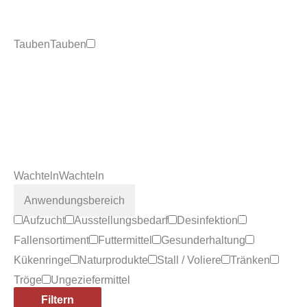
Tauben
Tauben
Wachteln
Wachteln
Anwendungsbereich
Aufzucht
Ausstellungsbedarf
Desinfektion
Fallensortiment
Futtermittel
Gesunderhaltung
Kükenringe
Naturprodukte
Stall / Voliere
Tränken
Tröge
Ungeziefermittel
Filtern