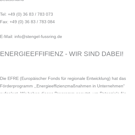
Tel: +49 (0) 36 83 / 783 073
Fax: +49 (0) 36 83 / 783 084
E-Mail: info@stengel-fussring.de
ENERGIEEFFIFIENZ - WIR SIND DABEI!
Die EFRE (Europäischer Fonds für regionale Entwicklung) hat das
Förderprogramm ,,Energieeffizienzmaßnahmen in Unternehmen“
aufgelegt. Wir haben dieses Programm genutzt, um Potenziale für
Energieeinsparungen zu erkennen und im Ergebnis Maßnahmen
umzusetzen. Nun gilt es die, durch die Energieberatung der Firma
Galek & Kowald GmbH aus Mühlhausen, aufgedeckten Potenziale zu
heben. Hierzu wird ebenfalls die Fördermöglichkeit der Europäischen
Union in Anspruch genommen.