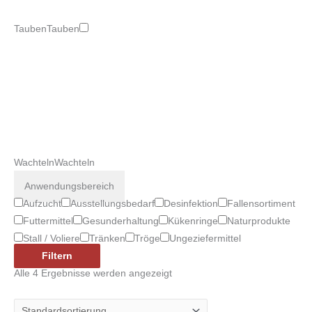
Tauben
Tauben
Wachteln
Wachteln
Anwendungsbereich
Aufzucht
Ausstellungsbedarf
Desinfektion
Fallensortiment
Futtermittel
Gesunderhaltung
Kükenringe
Naturprodukte
Stall / Voliere
Tränken
Tröge
Ungeziefermittel
Filtern
Alle 4 Ergebnisse werden angezeigt