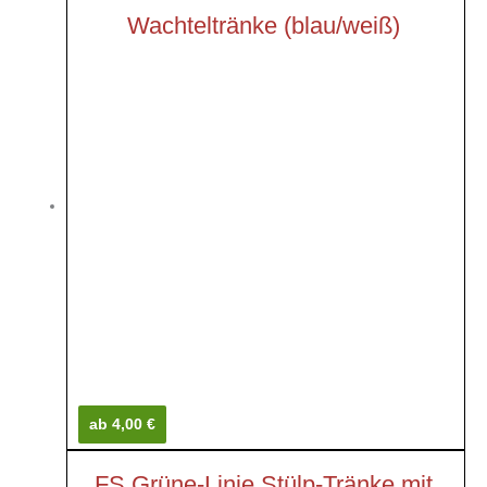
Wachteltränke (blau/weiß)
ab 4,00 €
FS Grüne-Linie Stülp-Tränke mit