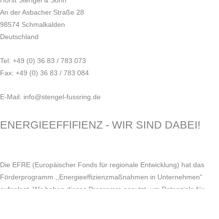
Horst Stengel & Sohn
An der Asbacher Straße 28
98574 Schmalkalden
Deutschland
Tel: +49 (0) 36 83 / 783 073
Fax: +49 (0) 36 83 / 783 084
E-Mail: info@stengel-fussring.de
ENERGIEEFFIFIENZ - WIR SIND DABEI!
Die EFRE (Europäischer Fonds für regionale Entwicklung) hat das
Förderprogramm ,,Energieeffizienzmaßnahmen in Unternehmen“
aufgelegt. Wir haben dieses Programm genutzt, um Potenziale für
Energieeinsparungen zu erkennen und im Ergebnis Maßnahmen
umzusetzen. Nun gilt es die, durch die Energieberatung der Firma