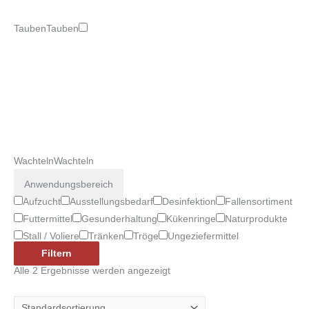
Tauben
Tauben
Wachteln
Wachteln
Anwendungsbereich
Aufzucht
Ausstellungsbedarf
Desinfektion
Fallensortiment
Futtermittel
Gesunderhaltung
Kükenringe
Naturprodukte
Stall / Voliere
Tränken
Tröge
Ungeziefermittel
Filtern
Alle 2 Ergebnisse werden angezeigt