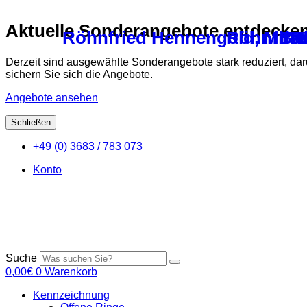
Aktuelle Sonderangebote entdecke
Röhnfried Hennengold, Minera
Röhnfried
Ba
TRI
Tr
Derzeit sind ausgewählte Sonderangebote stark reduziert, da
sichern Sie sich die Angebote.
Angebote ansehen
Schließen
Zum
+49 (0) 3683 / 783 073
Inhalt
springen
Konto
Suche
0,00
€
0
Warenkorb
Kennzeichnung