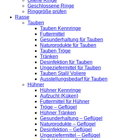
Offene Ringe
Geschlossene Ringe
Ringgröße prüfen
Rasse
Tauben
Tauben Kennringe
Futtermittel
Gesunderhaltung für Tauben
Naturprodukte für Tauben
Tauben Tröge
Tränken
Desinfektion für Tauben
Ungeziefermittel für Tauben
Tauben Stall/ Voliere
Ausstellungsbedarf für Tauben
Hühner
Hühner Kennringe
Aufzucht (Küken)
Futtermittel für Hühner
Tröge – Geflügel
Hühner Tränken
Gesunderhaltung – Geflügel
Naturprodukte – Geflügel
Desinfektion – Geflügel
Ungeziefermittel – Geflügel