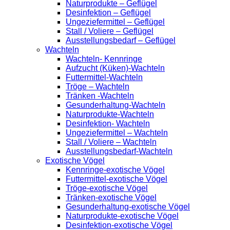
Naturprodukte – Geflügel
Desinfektion – Geflügel
Ungeziefermittel – Geflügel
Stall / Voliere – Geflügel
Ausstellungsbedarf – Geflügel
Wachteln
Wachteln- Kennringe
Aufzucht (Küken)-Wachteln
Futtermittel-Wachteln
Tröge – Wachteln
Tränken -Wachteln
Gesunderhaltung-Wachteln
Naturprodukte-Wachteln
Desinfektion- Wachteln
Ungeziefermittel – Wachteln
Stall / Voliere – Wachteln
Ausstellungsbedarf-Wachteln
Exotische Vögel
Kennringe-exotische Vögel
Futtermittel-exotische Vögel
Tröge-exotische Vögel
Tränken-exotische Vögel
Gesunderhaltung-exotische Vögel
Naturprodukte-exotische Vögel
Desinfektion-exotische Vögel