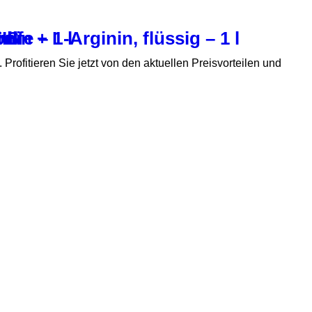
n + L-Arginin, flüssig – 1 l
lfe – 1 l
IS
 ml
ml
. Profitieren Sie jetzt von den aktuellen Preisvorteilen und