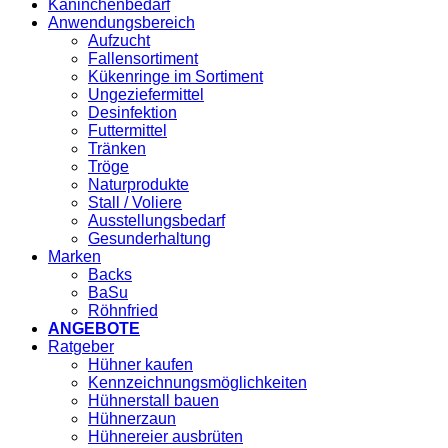
Kaninchenbedarf
Anwendungsbereich
Aufzucht
Fallensortiment
Kükenringe im Sortiment
Ungeziefermittel
Desinfektion
Futtermittel
Tränken
Tröge
Naturprodukte
Stall / Voliere
Ausstellungsbedarf
Gesunderhaltung
Marken
Backs
BaSu
Röhnfried
ANGEBOTE
Ratgeber
Hühner kaufen
Kennzeichnungsmöglichkeiten
Hühnerstall bauen
Hühnerzaun
Hühnereier ausbrüten