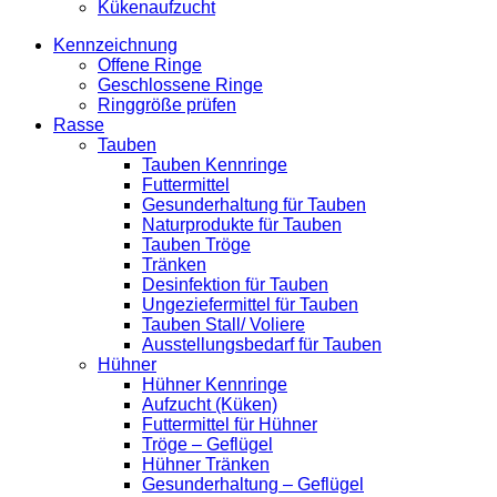
Kükenaufzucht
Kennzeichnung
Offene Ringe
Geschlossene Ringe
Ringgröße prüfen
Rasse
Tauben
Tauben Kennringe
Futtermittel
Gesunderhaltung für Tauben
Naturprodukte für Tauben
Tauben Tröge
Tränken
Desinfektion für Tauben
Ungeziefermittel für Tauben
Tauben Stall/ Voliere
Ausstellungsbedarf für Tauben
Hühner
Hühner Kennringe
Aufzucht (Küken)
Futtermittel für Hühner
Tröge – Geflügel
Hühner Tränken
Gesunderhaltung – Geflügel