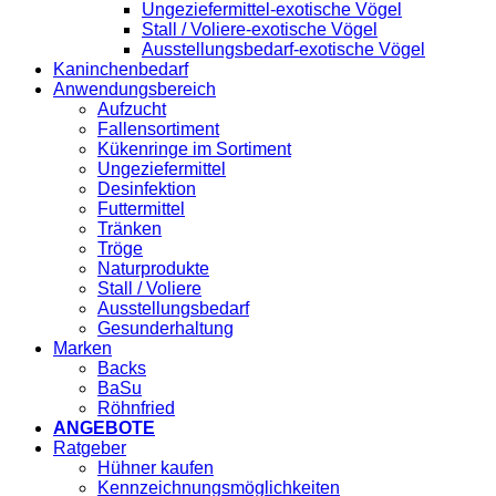
Ungeziefermittel-exotische Vögel
Stall / Voliere-exotische Vögel
Ausstellungsbedarf-exotische Vögel
Kaninchenbedarf
Anwendungsbereich
Aufzucht
Fallensortiment
Kükenringe im Sortiment
Ungeziefermittel
Desinfektion
Futtermittel
Tränken
Tröge
Naturprodukte
Stall / Voliere
Ausstellungsbedarf
Gesunderhaltung
Marken
Backs
BaSu
Röhnfried
ANGEBOTE
Ratgeber
Hühner kaufen
Kennzeichnungsmöglichkeiten