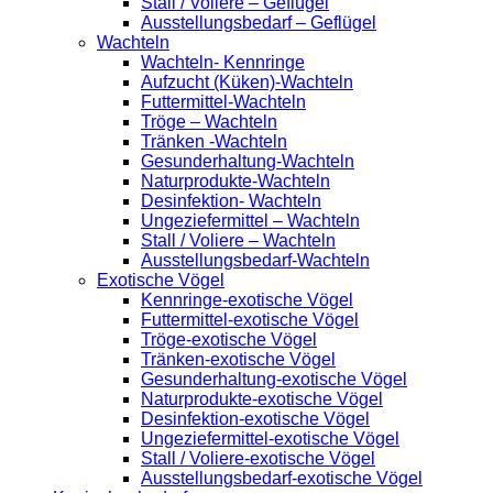
Stall / Voliere – Geflügel
Ausstellungsbedarf – Geflügel
Wachteln
Wachteln- Kennringe
Aufzucht (Küken)-Wachteln
Futtermittel-Wachteln
Tröge – Wachteln
Tränken -Wachteln
Gesunderhaltung-Wachteln
Naturprodukte-Wachteln
Desinfektion- Wachteln
Ungeziefermittel – Wachteln
Stall / Voliere – Wachteln
Ausstellungsbedarf-Wachteln
Exotische Vögel
Kennringe-exotische Vögel
Futtermittel-exotische Vögel
Tröge-exotische Vögel
Tränken-exotische Vögel
Gesunderhaltung-exotische Vögel
Naturprodukte-exotische Vögel
Desinfektion-exotische Vögel
Ungeziefermittel-exotische Vögel
Stall / Voliere-exotische Vögel
Ausstellungsbedarf-exotische Vögel