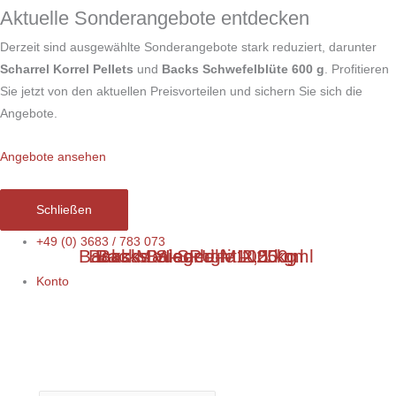
Zum
Aktuelle Sonderangebote entdecken
Inhalt
Derzeit sind ausgewählte Sonderangebote stark reduziert, darunter
springen
Scharrel Korrel Pellets
und
Backs Schwefelblüte 600 g
. Profitieren
Sie jetzt von den aktuellen Preisvorteilen und sichern Sie sich die
Angebote.
Angebote ansehen
Schließen
Rhönfried
+49 (0) 3683 / 783 073
Backs Mauserhilfe – 250 ml
Backs Balance – 1000 ml
Backs VI-SPU-MIN 1 kg
Backs Siegergrit 2,5 kg
Gurlite
Konto
Pulver
250g
Menge