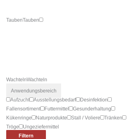
Tauben
Tauben
Wachteln
Wachteln
Anwendungsbereich
Aufzucht
Ausstellungsbedarf
Desinfektion
Fallensortiment
Futtermittel
Gesunderhaltung
Kükenringe
Naturprodukte
Stall / Voliere
Tränken
Tröge
Ungeziefermittel
Filtern