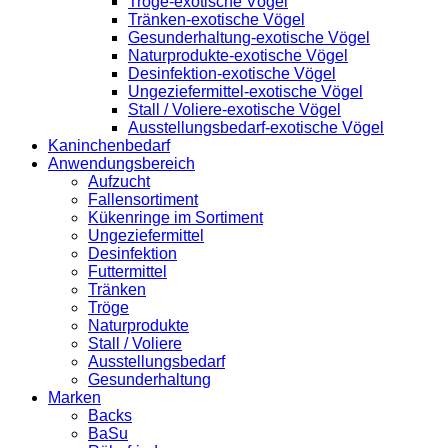
Tröge-exotische Vögel
Tränken-exotische Vögel
Gesunderhaltung-exotische Vögel
Naturprodukte-exotische Vögel
Desinfektion-exotische Vögel
Ungeziefermittel-exotische Vögel
Stall / Voliere-exotische Vögel
Ausstellungsbedarf-exotische Vögel
Kaninchenbedarf
Anwendungsbereich
Aufzucht
Fallensortiment
Kükenringe im Sortiment
Ungeziefermittel
Desinfektion
Futtermittel
Tränken
Tröge
Naturprodukte
Stall / Voliere
Ausstellungsbedarf
Gesunderhaltung
Marken
Backs
BaSu