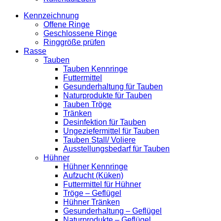
Kennzeichnung
Offene Ringe
Geschlossene Ringe
Ringgröße prüfen
Rasse
Tauben
Tauben Kennringe
Futtermittel
Gesunderhaltung für Tauben
Naturprodukte für Tauben
Tauben Tröge
Tränken
Desinfektion für Tauben
Ungeziefermittel für Tauben
Tauben Stall/ Voliere
Ausstellungsbedarf für Tauben
Hühner
Hühner Kennringe
Aufzucht (Küken)
Futtermittel für Hühner
Tröge – Geflügel
Hühner Tränken
Gesunderhaltung – Geflügel
Naturprodukte – Geflügel