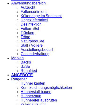
Anwendungsbereich
Aufzucht
Fallensortiment
Kükenringe im Sortiment
Ungeziefermittel
Desinfektion
Futtermittel
Tränken
Tröge
Naturprodukte
Stall / Voliere
Ausstellungsbedarf
Gesunderhaltung
Marken
Backs
BaSu
Röhnfried
ANGEBOTE
Ratgeber
Hühner kaufen
Kennzeichnungsmöglichkeiten
Hühnerstall bauen
Hühnerzaun
Hühnereier ausbrüten
Kükenaufzucht