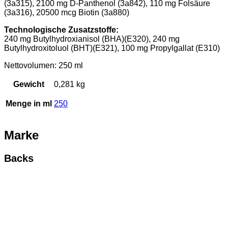
(3a315), 2100 mg D-Panthenol (3a842), 110 mg Folsäure
(3a316), 20500 mcg Biotin (3a880)
Technologische Zusatzstoffe:
240 mg Butylhydroxianisol (BHA)(E320), 240 mg
Butylhydroxitoluol (BHT)(E321), 100 mg Propylgallat (E310)
Nettovolumen: 250 ml
Gewicht
0,281 kg
Menge in ml
250
Marke
Backs