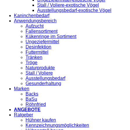
Stall / Voliere-exotische Vögel
Ausstellungsbedarf-exotische Vögel
Kaninchenbedarf
Anwendungsbereich
Aufzucht
Fallensortiment
Kükenringe im Sortiment
Ungeziefermittel
Desinfektion
Futtermittel
Tränken
Tröge
Naturprodukte
Stall / Voliere
Ausstellungsbedarf
Gesunderhaltung
Marken
Backs
BaSu
Röhnfried
ANGEBOTE
Ratgeber
Hühner kaufen
Kennzeichnungsmöglichkeiten