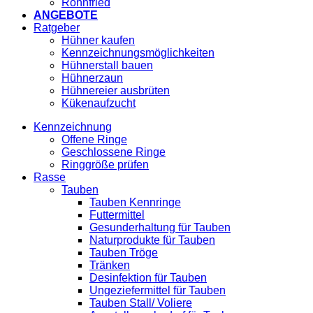
Röhnfried
ANGEBOTE
Ratgeber
Hühner kaufen
Kennzeichnungsmöglichkeiten
Hühnerstall bauen
Hühnerzaun
Hühnereier ausbrüten
Kükenaufzucht
Kennzeichnung
Offene Ringe
Geschlossene Ringe
Ringgröße prüfen
Rasse
Tauben
Tauben Kennringe
Futtermittel
Gesunderhaltung für Tauben
Naturprodukte für Tauben
Tauben Tröge
Tränken
Desinfektion für Tauben
Ungeziefermittel für Tauben
Tauben Stall/ Voliere