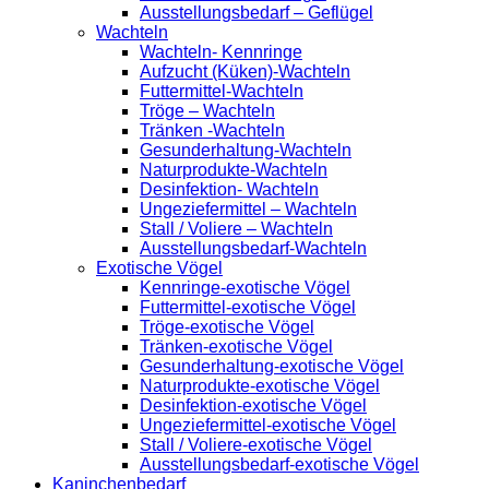
Ausstellungsbedarf – Geflügel
Wachteln
Wachteln- Kennringe
Aufzucht (Küken)-Wachteln
Futtermittel-Wachteln
Tröge – Wachteln
Tränken -Wachteln
Gesunderhaltung-Wachteln
Naturprodukte-Wachteln
Desinfektion- Wachteln
Ungeziefermittel – Wachteln
Stall / Voliere – Wachteln
Ausstellungsbedarf-Wachteln
Exotische Vögel
Kennringe-exotische Vögel
Futtermittel-exotische Vögel
Tröge-exotische Vögel
Tränken-exotische Vögel
Gesunderhaltung-exotische Vögel
Naturprodukte-exotische Vögel
Desinfektion-exotische Vögel
Ungeziefermittel-exotische Vögel
Stall / Voliere-exotische Vögel
Ausstellungsbedarf-exotische Vögel
Kaninchenbedarf