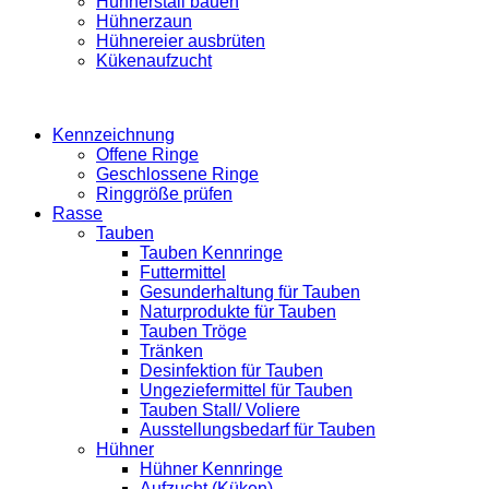
Hühnerstall bauen
Hühnerzaun
Hühnereier ausbrüten
Kükenaufzucht
Kennzeichnung
Offene Ringe
Geschlossene Ringe
Ringgröße prüfen
Rasse
Tauben
Tauben Kennringe
Futtermittel
Gesunderhaltung für Tauben
Naturprodukte für Tauben
Tauben Tröge
Tränken
Desinfektion für Tauben
Ungeziefermittel für Tauben
Tauben Stall/ Voliere
Ausstellungsbedarf für Tauben
Hühner
Hühner Kennringe
Aufzucht (Küken)