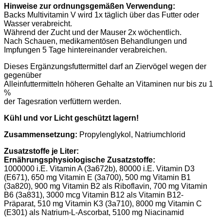
Hinweise zur ordnungsgemäßen Verwendung:
Backs Multivitamin V wird 1x täglich über das Futter oder
Wasser verabreicht.
Während der Zucht und der Mauser 2x wöchentlich.
Nach Schauen, medikamentösen Behandlungen und
Impfungen 5 Tage hintereinander verabreichen.
Dieses Ergänzungsfuttermittel darf an Ziervögel wegen der
gegenüber
Alleinfuttermitteln höheren Gehalte an Vitaminen nur bis zu 1
%
der Tagesration verfüttern werden.
Kühl und vor Licht geschützt lagern!
Zusammensetzung:
Propylenglykol, Natriumchlorid
Zusatzstoffe je Liter:
Ernährungsphysiologische Zusatzstoffe:
1000000 i.E. Vitamin A (3a672b), 80000 i.E. Vitamin D3
(E671), 650 mg Vitamin E (3a700), 500 mg Vitamin B1
(3a820), 900 mg Vitamin B2 als Riboflavin, 700 mg Vitamin
B6 (3a831), 3000 mcg Vitamin B12 als Vitamin B12-
Präparat, 510 mg Vitamin K3 (3a710), 8000 mg Vitamin C
(E301) als Natrium-L-Ascorbat, 5100 mg Niacinamid