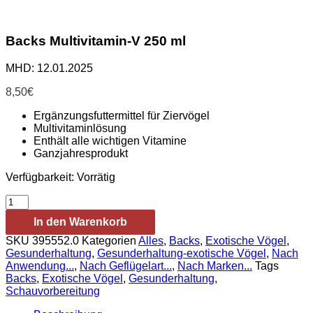
Backs Multivitamin-V 250 ml
MHD: 12.01.2025
8,50
€
Ergänzungsfuttermittel für Ziervögel
Multivitaminlösung
Enthält alle wichtigen Vitamine
Ganzjahresprodukt
Verfügbarkeit:
Vorrätig
Backs
Multivitamin-
In den Warenkorb
V
250
SKU
395552.0
Kategorien
Alles
,
Backs
,
Exotische Vögel
,
ml
Gesunderhaltung
,
Gesunderhaltung-exotische Vögel
,
Nach
Menge
Anwendung...
,
Nach Geflügelart...
,
Nach Marken...
Tags
Backs
,
Exotische Vögel
,
Gesunderhaltung
,
Schauvorbereitung