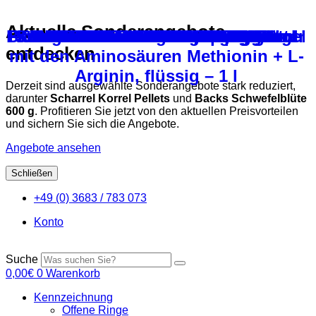
Aktuelle Sonderangebote
Backs Multivitamin für Rassegeflügel
Röhnfried Hennengold, Mineralfutter
Stengel’s Wachtelvitamine – 250 ml
Klaus Vitamultin B-Komplex 300ml
Teekontor Reiskleie stabilisiert
Backs Moorkonzentrat 1000 ml
Klaus Vitaminkissen – 240 ml
Backs Multivitamin-Kapseln
Röhnfried Gervit-W Tauben
Backs Mauserhilfe – 250 ml
Backs Schwefelblüte 600 g
Teekontor Thülsfelder Mix
Backs Extra Energie 400 g
PICOLYT CALCIUMDRINK
Röhnfried Vitamin ADEC
Backs Badesalz – 600 g
Backs VI-SPU-MIN 1 kg
PICO-VIT für Geflügel
Teekontor Xentasan
Klaus Tinktur
entdecken
mit den Aminosäuren Methionin + L-
Arginin, flüssig – 1 l
Derzeit sind ausgewählte Sonderangebote stark reduziert,
darunter
Scharrel Korrel Pellets
und
Backs Schwefelblüte
600 g
. Profitieren Sie jetzt von den aktuellen Preisvorteilen
und sichern Sie sich die Angebote.
Angebote ansehen
Schließen
Zum
+49 (0) 3683 / 783 073
Inhalt
springen
Konto
Suche
0,00
€
0
Warenkorb
Kennzeichnung
Offene Ringe