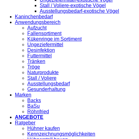
Stall / Voliere-exotische Vögel
Ausstellungsbedarf-exotische Vögel
Kaninchenbedarf
Anwendungsbereich
Aufzucht
Fallensortiment
Kükenringe im Sortiment
Ungeziefermittel
Desinfektion
Futtermittel
Tränken
Tröge
Naturprodukte
Stall / Voliere
Ausstellungsbedarf
Gesunderhaltung
Marken
Backs
BaSu
Röhnfried
ANGEBOTE
Ratgeber
Hühner kaufen
Kennzeichnungsmöglichkeiten