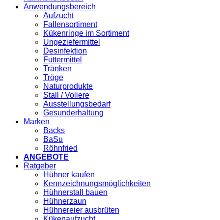
Anwendungsbereich
Aufzucht
Fallensortiment
Kükenringe im Sortiment
Ungeziefermittel
Desinfektion
Futtermittel
Tränken
Tröge
Naturprodukte
Stall / Voliere
Ausstellungsbedarf
Gesunderhaltung
Marken
Backs
BaSu
Röhnfried
ANGEBOTE
Ratgeber
Hühner kaufen
Kennzeichnungsmöglichkeiten
Hühnerstall bauen
Hühnerzaun
Hühnereier ausbrüten
Kükenaufzucht