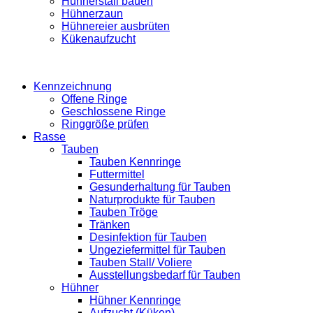
Hühnerstall bauen
Hühnerzaun
Hühnereier ausbrüten
Kükenaufzucht
Kennzeichnung
Offene Ringe
Geschlossene Ringe
Ringgröße prüfen
Rasse
Tauben
Tauben Kennringe
Futtermittel
Gesunderhaltung für Tauben
Naturprodukte für Tauben
Tauben Tröge
Tränken
Desinfektion für Tauben
Ungeziefermittel für Tauben
Tauben Stall/ Voliere
Ausstellungsbedarf für Tauben
Hühner
Hühner Kennringe
Aufzucht (Küken)