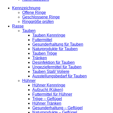
Kennzeichnung
Offene Ringe
Geschlossene Ringe
Ringgröße prüfen
Rasse
Tauben
Tauben Kennringe
Futtermittel
Gesunderhaltung für Tauben
Naturprodukte für Tauben
Tauben Tröge
Tränken
Desinfektion für Tauben
Ungeziefermittel für Tauben
Tauben Stall/ Voliere
Ausstellungsbedarf für Tauben
Hühner
Hühner Kennringe
Aufzucht (Küken)
Futtermittel für Hühner
Tröge – Geflügel
Hühner Tränken
Gesunderhaltung – Geflügel
Naturprodukte – Geflügel