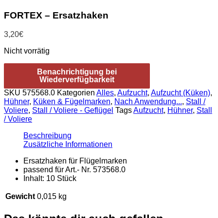
FORTEX – Ersatzhaken
3,20
€
Nicht vorrätig
Benachrichtigung bei
Wiederverfügbarkeit
SKU
575568.0
Kategorien
Alles
,
Aufzucht
,
Aufzucht (Küken)
,
Hühner
,
Küken & Fügelmarken
,
Nach Anwendung...
,
Stall /
Voliere
,
Stall / Voliere - Geflügel
Tags
Aufzucht
,
Hühner
,
Stall
/ Voliere
Beschreibung
Zusätzliche Informationen
Ersatzhaken für Flügelmarken
passend für Art.- Nr. 573568.0
Inhalt: 10 Stück
Gewicht
0,015 kg