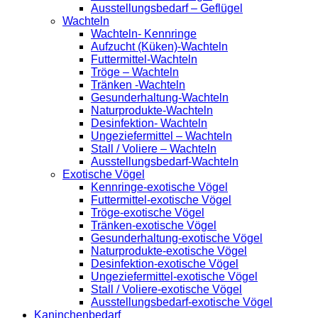
Ausstellungsbedarf – Geflügel
Wachteln
Wachteln- Kennringe
Aufzucht (Küken)-Wachteln
Futtermittel-Wachteln
Tröge – Wachteln
Tränken -Wachteln
Gesunderhaltung-Wachteln
Naturprodukte-Wachteln
Desinfektion- Wachteln
Ungeziefermittel – Wachteln
Stall / Voliere – Wachteln
Ausstellungsbedarf-Wachteln
Exotische Vögel
Kennringe-exotische Vögel
Futtermittel-exotische Vögel
Tröge-exotische Vögel
Tränken-exotische Vögel
Gesunderhaltung-exotische Vögel
Naturprodukte-exotische Vögel
Desinfektion-exotische Vögel
Ungeziefermittel-exotische Vögel
Stall / Voliere-exotische Vögel
Ausstellungsbedarf-exotische Vögel
Kaninchenbedarf