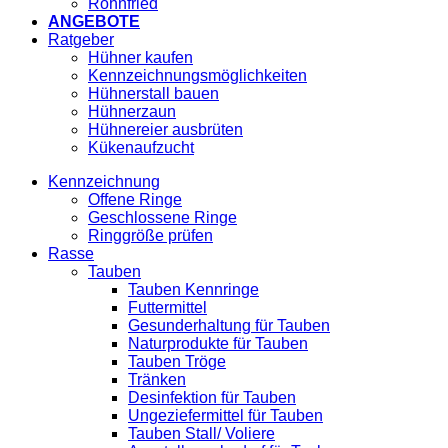
Röhnfried
ANGEBOTE
Ratgeber
Hühner kaufen
Kennzeichnungsmöglichkeiten
Hühnerstall bauen
Hühnerzaun
Hühnereier ausbrüten
Kükenaufzucht
Kennzeichnung
Offene Ringe
Geschlossene Ringe
Ringgröße prüfen
Rasse
Tauben
Tauben Kennringe
Futtermittel
Gesunderhaltung für Tauben
Naturprodukte für Tauben
Tauben Tröge
Tränken
Desinfektion für Tauben
Ungeziefermittel für Tauben
Tauben Stall/ Voliere