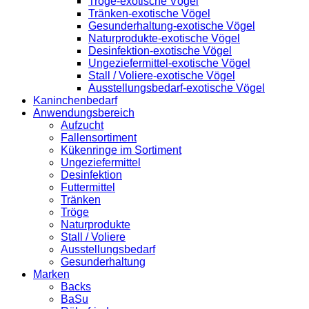
Tröge-exotische Vögel
Tränken-exotische Vögel
Gesunderhaltung-exotische Vögel
Naturprodukte-exotische Vögel
Desinfektion-exotische Vögel
Ungeziefermittel-exotische Vögel
Stall / Voliere-exotische Vögel
Ausstellungsbedarf-exotische Vögel
Kaninchenbedarf
Anwendungsbereich
Aufzucht
Fallensortiment
Kükenringe im Sortiment
Ungeziefermittel
Desinfektion
Futtermittel
Tränken
Tröge
Naturprodukte
Stall / Voliere
Ausstellungsbedarf
Gesunderhaltung
Marken
Backs
BaSu