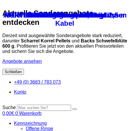
Aktuelle Sonderangebote
Aktions-Infrarot-Wärmestrahler 2,5 m
FORTEX – Flügelmarken für Hühner
FORTEX – Druckknopfverschlüsse
Backs Balance – 1000 ml
Backs Badesalz – 600 g
Backs Siegergrit 2,5 kg
RISTA – Kükenmarken
LISA – Kükenmarken
LEA – Kükenmarken
entdecken
Kabel
Derzeit sind ausgewählte Sonderangebote stark reduziert,
darunter
Scharrel Korrel Pellets
und
Backs Schwefelblüte
600 g
. Profitieren Sie jetzt von den aktuellen Preisvorteilen
und sichern Sie sich die Angebote.
Angebote ansehen
Schließen
Zum
+49 (0) 3683 / 783 073
Inhalt
springen
Konto
Suche
0,00
€
0
Warenkorb
Kennzeichnung
Offene Ringe