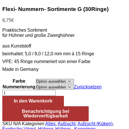
Flexi- Nummern- Sortimente G (30Ringe)
8,75
€
Praktisches Sortiment
für Hühner und große Zwerghühner
aus Kunststoff
beinhaltet: 5,0 / 8,0 / 12,0 mm mm á 15 Ringe
VPE: 45 Ringe nummeriert von einer Farbe
Made in Germany
Farbe
Nummerierung
Zurücksetzen
Flexi-
Nummern-
In den Warenkorb
Sortimente
G
Benachrichtigung bei
(30Ringe)
Wiederverfügbarkeit
Menge
SKU
N/A
Kategorien
Alles
,
Aufzucht
,
Aufzucht (Küken)
,
Exotische Vögel
,
Hühner
,
Hühner - Kennringe
,