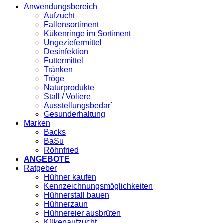
Anwendungsbereich
Aufzucht
Fallensortiment
Kükenringe im Sortiment
Ungeziefermittel
Desinfektion
Futtermittel
Tränken
Tröge
Naturprodukte
Stall / Voliere
Ausstellungsbedarf
Gesunderhaltung
Marken
Backs
BaSu
Röhnfried
ANGEBOTE
Ratgeber
Hühner kaufen
Kennzeichnungsmöglichkeiten
Hühnerstall bauen
Hühnerzaun
Hühnereier ausbrüten
Kükenaufzucht