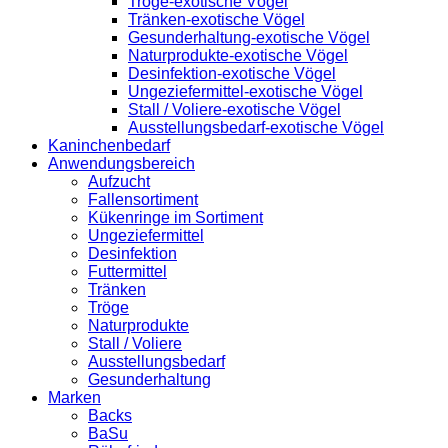
Tröge-exotische Vögel
Tränken-exotische Vögel
Gesunderhaltung-exotische Vögel
Naturprodukte-exotische Vögel
Desinfektion-exotische Vögel
Ungeziefermittel-exotische Vögel
Stall / Voliere-exotische Vögel
Ausstellungsbedarf-exotische Vögel
Kaninchenbedarf
Anwendungsbereich
Aufzucht
Fallensortiment
Kükenringe im Sortiment
Ungeziefermittel
Desinfektion
Futtermittel
Tränken
Tröge
Naturprodukte
Stall / Voliere
Ausstellungsbedarf
Gesunderhaltung
Marken
Backs
BaSu