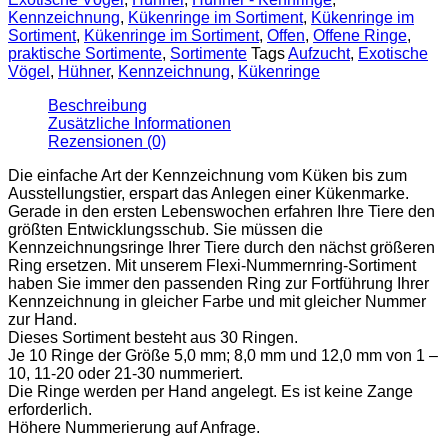
Kennzeichnung
,
Kükenringe im Sortiment
,
Kükenringe im
Sortiment
,
Kükenringe im Sortiment
,
Offen
,
Offene Ringe
,
praktische Sortimente
,
Sortimente
Tags
Aufzucht
,
Exotische
Vögel
,
Hühner
,
Kennzeichnung
,
Kükenringe
Beschreibung
Zusätzliche Informationen
Rezensionen (0)
Die einfache Art der Kennzeichnung vom Küken bis zum
Ausstellungstier, erspart das Anlegen einer Kükenmarke.
Gerade in den ersten Lebenswochen erfahren Ihre Tiere den
größten Entwicklungsschub. Sie müssen die
Kennzeichnungsringe Ihrer Tiere durch den nächst größeren
Ring ersetzen. Mit unserem Flexi-Nummernring-Sortiment
haben Sie immer den passenden Ring zur Fortführung Ihrer
Kennzeichnung in gleicher Farbe und mit gleicher Nummer
zur Hand.
Dieses Sortiment besteht aus 30 Ringen.
Je 10 Ringe der Größe 5,0 mm; 8,0 mm und 12,0 mm von 1 –
10, 11-20 oder 21-30 nummeriert.
Die Ringe werden per Hand angelegt. Es ist keine Zange
erforderlich.
Höhere Nummerierung auf Anfrage.