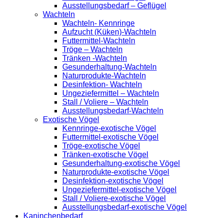
Ausstellungsbedarf – Geflügel
Wachteln
Wachteln- Kennringe
Aufzucht (Küken)-Wachteln
Futtermittel-Wachteln
Tröge – Wachteln
Tränken -Wachteln
Gesunderhaltung-Wachteln
Naturprodukte-Wachteln
Desinfektion- Wachteln
Ungeziefermittel – Wachteln
Stall / Voliere – Wachteln
Ausstellungsbedarf-Wachteln
Exotische Vögel
Kennringe-exotische Vögel
Futtermittel-exotische Vögel
Tröge-exotische Vögel
Tränken-exotische Vögel
Gesunderhaltung-exotische Vögel
Naturprodukte-exotische Vögel
Desinfektion-exotische Vögel
Ungeziefermittel-exotische Vögel
Stall / Voliere-exotische Vögel
Ausstellungsbedarf-exotische Vögel
Kaninchenbedarf