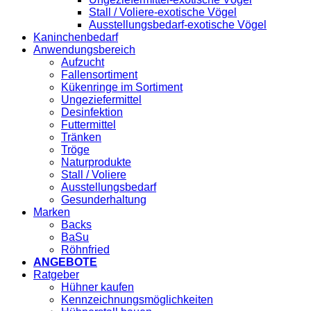
Stall / Voliere-exotische Vögel
Ausstellungsbedarf-exotische Vögel
Kaninchenbedarf
Anwendungsbereich
Aufzucht
Fallensortiment
Kükenringe im Sortiment
Ungeziefermittel
Desinfektion
Futtermittel
Tränken
Tröge
Naturprodukte
Stall / Voliere
Ausstellungsbedarf
Gesunderhaltung
Marken
Backs
BaSu
Röhnfried
ANGEBOTE
Ratgeber
Hühner kaufen
Kennzeichnungsmöglichkeiten