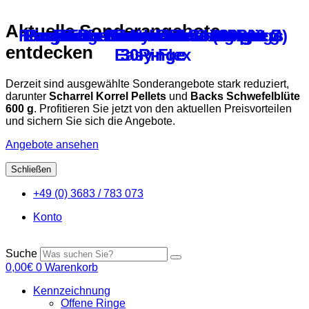
Aktuelle Sonderangebote
Flexi-Farb-Sortimente G (45Ringe)
Ringzange Easy-Flex / ring pliers
Easy-Flex-Nummern-Sortiment G
Easy-Flex-Nummern-Sortiment Z
Backs Bierhefe für Tauben 800 g
Backs Badesalz V – 300 g
Backs Protein Plus 400 g
Asthalter
entdecken
Easy-Flex
30Ringe
30Ringe
Derzeit sind ausgewählte Sonderangebote stark reduziert,
darunter
Scharrel Korrel Pellets
und
Backs Schwefelblüte
600 g
. Profitieren Sie jetzt von den aktuellen Preisvorteilen
und sichern Sie sich die Angebote.
Angebote ansehen
Schließen
Zum
+49 (0) 3683 / 783 073
Inhalt
springen
Konto
Suche
0,00
€
0
Warenkorb
Kennzeichnung
Offene Ringe