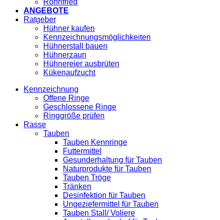
Röhnfried
ANGEBOTE
Ratgeber
Hühner kaufen
Kennzeichnungsmöglichkeiten
Hühnerstall bauen
Hühnerzaun
Hühnereier ausbrüten
Kükenaufzucht
Kennzeichnung
Offene Ringe
Geschlossene Ringe
Ringgröße prüfen
Rasse
Tauben
Tauben Kennringe
Futtermittel
Gesunderhaltung für Tauben
Naturprodukte für Tauben
Tauben Tröge
Tränken
Desinfektion für Tauben
Ungeziefermittel für Tauben
Tauben Stall/ Voliere