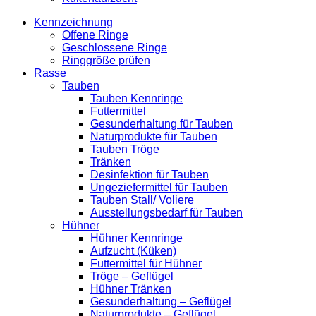
Kennzeichnung
Offene Ringe
Geschlossene Ringe
Ringgröße prüfen
Rasse
Tauben
Tauben Kennringe
Futtermittel
Gesunderhaltung für Tauben
Naturprodukte für Tauben
Tauben Tröge
Tränken
Desinfektion für Tauben
Ungeziefermittel für Tauben
Tauben Stall/ Voliere
Ausstellungsbedarf für Tauben
Hühner
Hühner Kennringe
Aufzucht (Küken)
Futtermittel für Hühner
Tröge – Geflügel
Hühner Tränken
Gesunderhaltung – Geflügel
Naturprodukte – Geflügel