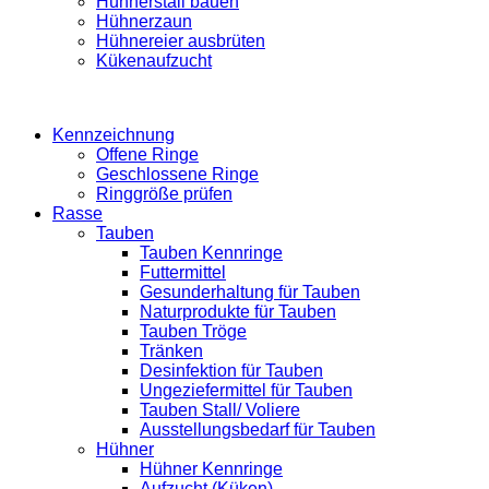
Hühnerstall bauen
Hühnerzaun
Hühnereier ausbrüten
Kükenaufzucht
Kennzeichnung
Offene Ringe
Geschlossene Ringe
Ringgröße prüfen
Rasse
Tauben
Tauben Kennringe
Futtermittel
Gesunderhaltung für Tauben
Naturprodukte für Tauben
Tauben Tröge
Tränken
Desinfektion für Tauben
Ungeziefermittel für Tauben
Tauben Stall/ Voliere
Ausstellungsbedarf für Tauben
Hühner
Hühner Kennringe
Aufzucht (Küken)