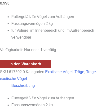
8,99
€
Futtergefäß für Vögel zum Aufhängen
Fassungsvermögen 2 kg
für Voliere, im Innenbereich und im Außenbereich
verwendbar
Verfügbarkeit:
Nur noch 1 vorrätig
Futterspender
In den Warenkorb
für
SKU
617502.0
Kategorien
Exotische Vögel
,
Tröge
,
Tröge-
Vögel
exotische Vögel
zum
Beschreibung
Aufhängen
-
Futtergefäß für Vögel zum Aufhängen
2kg
Fassungsvermögen 2 kg