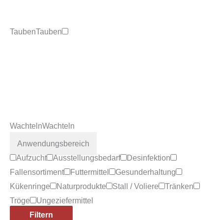
Tauben
Tauben
Wachteln
Wachteln
Anwendungsbereich
Aufzucht
Ausstellungsbedarf
Desinfektion
Fallensortiment
Futtermittel
Gesunderhaltung
Kükenringe
Naturprodukte
Stall / Voliere
Tränken
Tröge
Ungeziefermittel
Filtern