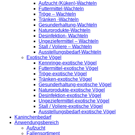
Aufzucht (Küken)-Wachteln
Futtermittel-Wachteln
Tröge – Wachteln
Tränken -Wachteln
Gesunderhaltung-Wachteln
Naturprodukte-Wachteln
Desinfektion- Wachteln
Ungeziefermittel – Wachteln
Stall / Voliere – Wachteln
Ausstellungsbedarf-Wachteln
Exotische Vögel
Kennringe-exotische Vögel
Futtermittel-exotische Vögel
Tröge-exotische Vögel
Tränken-exotische Vögel
Gesunderhaltung-exotische Vögel
Naturprodukte-exotische Vögel
Desinfektion-exotische Vögel
Ungeziefermittel-exotische Vögel
Stall / Voliere-exotische Vögel
Ausstellungsbedarf-exotische Vögel
Kaninchenbedarf
Anwendungsbereich
Aufzucht
Fallensortiment