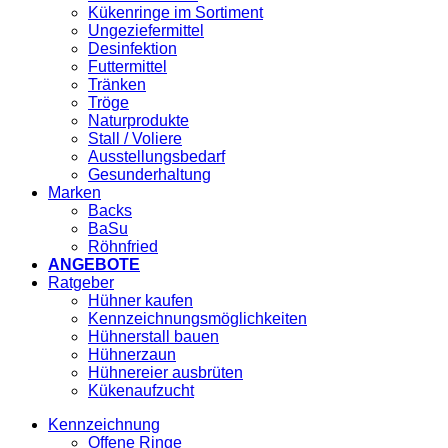
Kükenringe im Sortiment
Ungeziefermittel
Desinfektion
Futtermittel
Tränken
Tröge
Naturprodukte
Stall / Voliere
Ausstellungsbedarf
Gesunderhaltung
Marken
Backs
BaSu
Röhnfried
ANGEBOTE
Ratgeber
Hühner kaufen
Kennzeichnungsmöglichkeiten
Hühnerstall bauen
Hühnerzaun
Hühnereier ausbrüten
Kükenaufzucht
Kennzeichnung
Offene Ringe