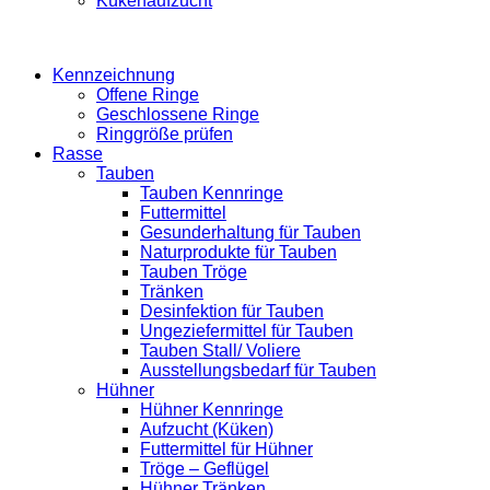
Kükenaufzucht
Kennzeichnung
Offene Ringe
Geschlossene Ringe
Ringgröße prüfen
Rasse
Tauben
Tauben Kennringe
Futtermittel
Gesunderhaltung für Tauben
Naturprodukte für Tauben
Tauben Tröge
Tränken
Desinfektion für Tauben
Ungeziefermittel für Tauben
Tauben Stall/ Voliere
Ausstellungsbedarf für Tauben
Hühner
Hühner Kennringe
Aufzucht (Küken)
Futtermittel für Hühner
Tröge – Geflügel
Hühner Tränken