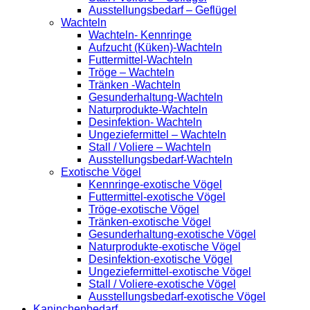
Ausstellungsbedarf – Geflügel
Wachteln
Wachteln- Kennringe
Aufzucht (Küken)-Wachteln
Futtermittel-Wachteln
Tröge – Wachteln
Tränken -Wachteln
Gesunderhaltung-Wachteln
Naturprodukte-Wachteln
Desinfektion- Wachteln
Ungeziefermittel – Wachteln
Stall / Voliere – Wachteln
Ausstellungsbedarf-Wachteln
Exotische Vögel
Kennringe-exotische Vögel
Futtermittel-exotische Vögel
Tröge-exotische Vögel
Tränken-exotische Vögel
Gesunderhaltung-exotische Vögel
Naturprodukte-exotische Vögel
Desinfektion-exotische Vögel
Ungeziefermittel-exotische Vögel
Stall / Voliere-exotische Vögel
Ausstellungsbedarf-exotische Vögel
Kaninchenbedarf