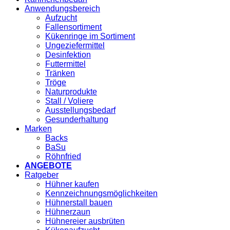
Anwendungsbereich
Aufzucht
Fallensortiment
Kükenringe im Sortiment
Ungeziefermittel
Desinfektion
Futtermittel
Tränken
Tröge
Naturprodukte
Stall / Voliere
Ausstellungsbedarf
Gesunderhaltung
Marken
Backs
BaSu
Röhnfried
ANGEBOTE
Ratgeber
Hühner kaufen
Kennzeichnungsmöglichkeiten
Hühnerstall bauen
Hühnerzaun
Hühnereier ausbrüten