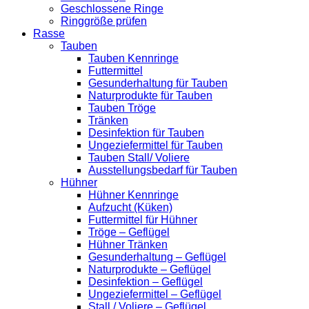
Geschlossene Ringe
Ringgröße prüfen
Rasse
Tauben
Tauben Kennringe
Futtermittel
Gesunderhaltung für Tauben
Naturprodukte für Tauben
Tauben Tröge
Tränken
Desinfektion für Tauben
Ungeziefermittel für Tauben
Tauben Stall/ Voliere
Ausstellungsbedarf für Tauben
Hühner
Hühner Kennringe
Aufzucht (Küken)
Futtermittel für Hühner
Tröge – Geflügel
Hühner Tränken
Gesunderhaltung – Geflügel
Naturprodukte – Geflügel
Desinfektion – Geflügel
Ungeziefermittel – Geflügel
Stall / Voliere – Geflügel