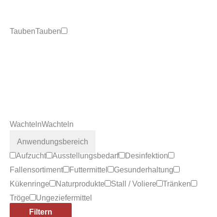
Tauben
Tauben
Wachteln
Wachteln
Anwendungsbereich
Aufzucht
Ausstellungsbedarf
Desinfektion
Fallensortiment
Futtermittel
Gesunderhaltung
Kükenringe
Naturprodukte
Stall / Voliere
Tränken
Tröge
Ungeziefermittel
Filtern