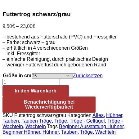
23,00€
Futtertrog schwarz/grau
Preisspanne:
9,50
€
–
23,00
€
9,50€
– bestehend aus Futterschale (PVC) und Fressgitter
bis
– Farbe: schwarz – grau
23,00€
– erhältlich in 4 verschiedenen Größen
– inkl. Fressgitter
– einfache Reinigung, durch praktisches Design
– weniger Futterverlust durch gebogenen Rand
Größe in cm
Zurücksetzen
Futtertrog
schwarz/grau
In den Warenkorb
Menge
Benachrichtigung bei
Wiederverfügbarkeit
SKU
Futtertrog schwarz/grau
Kategorien
Alles
,
Hühner
,
Tauben
,
Tauben Tröge
,
Tröge
,
Tröge - Geflügel
,
Tröge -
Wachteln
,
Wachteln
Tags
Beginner Ausstattung Hühner
,
Beginner Hühner
,
Hühner
,
Tauben
,
Tröge
,
Wachteln