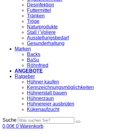
Desinfektion
Futtermittel
Tränken
Tröge
Naturprodukte
Stall / Voliere
Ausstellungsbedarf
Gesunderhaltung
Marken
Backs
BaSu
Röhnfried
ANGEBOTE
Ratgeber
Hühner kaufen
Kennzeichnungsmöglichkeiten
Hühnerstall bauen
Hühnerzaun
Hühnereier ausbrüten
Kükenaufzucht
Suche
0,00
€
0
Warenkorb