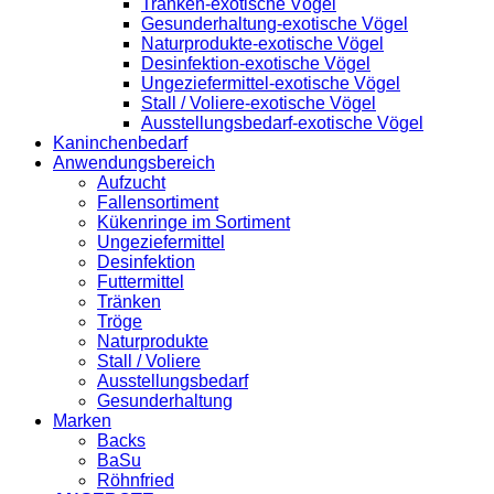
Tränken-exotische Vögel
Gesunderhaltung-exotische Vögel
Naturprodukte-exotische Vögel
Desinfektion-exotische Vögel
Ungeziefermittel-exotische Vögel
Stall / Voliere-exotische Vögel
Ausstellungsbedarf-exotische Vögel
Kaninchenbedarf
Anwendungsbereich
Aufzucht
Fallensortiment
Kükenringe im Sortiment
Ungeziefermittel
Desinfektion
Futtermittel
Tränken
Tröge
Naturprodukte
Stall / Voliere
Ausstellungsbedarf
Gesunderhaltung
Marken
Backs
BaSu
Röhnfried