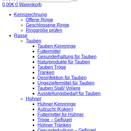
0,00
€
0
Warenkorb
Kennzeichnung
Offene Ringe
Geschlossene Ringe
Ringgröße prüfen
Rasse
Tauben
Tauben Kennringe
Futtermittel
Gesunderhaltung für Tauben
Naturprodukte für Tauben
Tauben Tröge
Tränken
Desinfektion für Tauben
Ungeziefermittel für Tauben
Tauben Stall/ Voliere
Ausstellungsbedarf für Tauben
Hühner
Hühner Kennringe
Aufzucht (Küken)
Futtermittel für Hühner
Tröge – Geflügel
Hühner Tränken
Gesunderhaltung – Geflügel