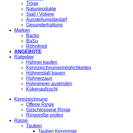
Tröge
Naturprodukte
Stall / Voliere
Ausstellungsbedarf
Gesunderhaltung
Marken
Backs
BaSu
Röhnfried
ANGEBOTE
Ratgeber
Hühner kaufen
Kennzeichnungsmöglichkeiten
Hühnerstall bauen
Hühnerzaun
Hühnereier ausbrüten
Kükenaufzucht
Kennzeichnung
Offene Ringe
Geschlossene Ringe
Ringgröße prüfen
Rasse
Tauben
Tauben Kennringe