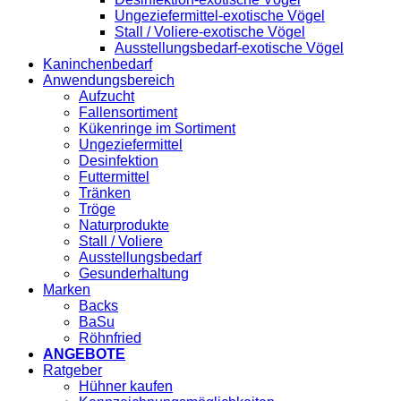
Ungeziefermittel-exotische Vögel
Stall / Voliere-exotische Vögel
Ausstellungsbedarf-exotische Vögel
Kaninchenbedarf
Anwendungsbereich
Aufzucht
Fallensortiment
Kükenringe im Sortiment
Ungeziefermittel
Desinfektion
Futtermittel
Tränken
Tröge
Naturprodukte
Stall / Voliere
Ausstellungsbedarf
Gesunderhaltung
Marken
Backs
BaSu
Röhnfried
ANGEBOTE
Ratgeber
Hühner kaufen