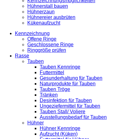
Kennzeichnungsmöglichkeiten
Hühnerstall bauen
Hühnerzaun
Hühnereier ausbrüten
Kükenaufzucht
Kennzeichnung
Offene Ringe
Geschlossene Ringe
Ringgröße prüfen
Rasse
Tauben
Tauben Kennringe
Futtermittel
Gesunderhaltung für Tauben
Naturprodukte für Tauben
Tauben Tröge
Tränken
Desinfektion für Tauben
Ungeziefermittel für Tauben
Tauben Stall/ Voliere
Ausstellungsbedarf für Tauben
Hühner
Hühner Kennringe
Aufzucht (Küken)