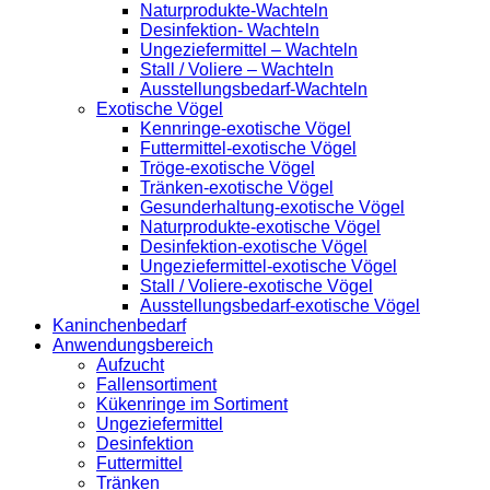
Naturprodukte-Wachteln
Desinfektion- Wachteln
Ungeziefermittel – Wachteln
Stall / Voliere – Wachteln
Ausstellungsbedarf-Wachteln
Exotische Vögel
Kennringe-exotische Vögel
Futtermittel-exotische Vögel
Tröge-exotische Vögel
Tränken-exotische Vögel
Gesunderhaltung-exotische Vögel
Naturprodukte-exotische Vögel
Desinfektion-exotische Vögel
Ungeziefermittel-exotische Vögel
Stall / Voliere-exotische Vögel
Ausstellungsbedarf-exotische Vögel
Kaninchenbedarf
Anwendungsbereich
Aufzucht
Fallensortiment
Kükenringe im Sortiment
Ungeziefermittel
Desinfektion
Futtermittel
Tränken