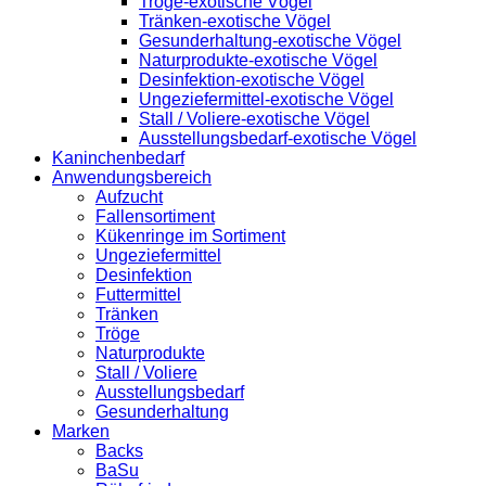
Tröge-exotische Vögel
Tränken-exotische Vögel
Gesunderhaltung-exotische Vögel
Naturprodukte-exotische Vögel
Desinfektion-exotische Vögel
Ungeziefermittel-exotische Vögel
Stall / Voliere-exotische Vögel
Ausstellungsbedarf-exotische Vögel
Kaninchenbedarf
Anwendungsbereich
Aufzucht
Fallensortiment
Kükenringe im Sortiment
Ungeziefermittel
Desinfektion
Futtermittel
Tränken
Tröge
Naturprodukte
Stall / Voliere
Ausstellungsbedarf
Gesunderhaltung
Marken
Backs
BaSu