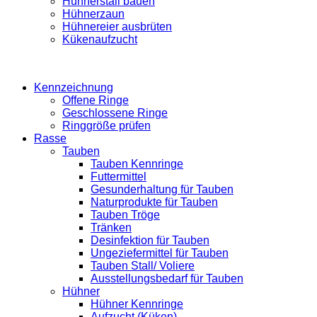
Hühnerstall bauen
Hühnerzaun
Hühnereier ausbrüten
Kükenaufzucht
Kennzeichnung
Offene Ringe
Geschlossene Ringe
Ringgröße prüfen
Rasse
Tauben
Tauben Kennringe
Futtermittel
Gesunderhaltung für Tauben
Naturprodukte für Tauben
Tauben Tröge
Tränken
Desinfektion für Tauben
Ungeziefermittel für Tauben
Tauben Stall/ Voliere
Ausstellungsbedarf für Tauben
Hühner
Hühner Kennringe
Aufzucht (Küken)