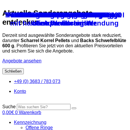
Aktuelle Sonderangebote
Tränke für Küken und Wachteln 0,6 l
Flächenbrüter BRUJA – Modell 400
Flächenbrüter BRUJA – Modell 400
Auslaufhahn für 5l Kanister / Drain
Leistungsregler für Wärmeplatte
Backs Bierhefe für Tauben 800 g
PICOSTART Kükenstarter 300gr
Klaus Vitaminkissen – 240 ml
Röhnfried Kükenglück 550 g
Comfort Wärmeplatte ohne
Infrarotlampe Hartglas, rot
Röhnfried Vitamin ADEC
Backs Badesalz – 600 g
Backs VI-SPU-MIN 1 kg
Kükentrog gelb/grün
Elsteinstrahler
entdecken
mit halbautomatischer Wendung
ohne Wendeeinsatz
cock for 5l canister
Temperaturregler
Derzeit sind ausgewählte Sonderangebote stark reduziert,
darunter
Scharrel Korrel Pellets
und
Backs Schwefelblüte
600 g
. Profitieren Sie jetzt von den aktuellen Preisvorteilen
und sichern Sie sich die Angebote.
Angebote ansehen
Schließen
Zum
+49 (0) 3683 / 783 073
Inhalt
springen
Konto
Suche
0,00
€
0
Warenkorb
Kennzeichnung
Offene Ringe