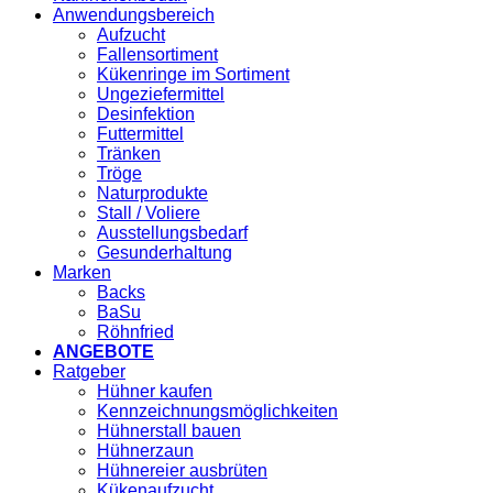
Anwendungsbereich
Aufzucht
Fallensortiment
Kükenringe im Sortiment
Ungeziefermittel
Desinfektion
Futtermittel
Tränken
Tröge
Naturprodukte
Stall / Voliere
Ausstellungsbedarf
Gesunderhaltung
Marken
Backs
BaSu
Röhnfried
ANGEBOTE
Ratgeber
Hühner kaufen
Kennzeichnungsmöglichkeiten
Hühnerstall bauen
Hühnerzaun
Hühnereier ausbrüten
Kükenaufzucht