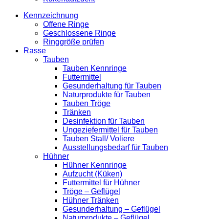
Kennzeichnung
Offene Ringe
Geschlossene Ringe
Ringgröße prüfen
Rasse
Tauben
Tauben Kennringe
Futtermittel
Gesunderhaltung für Tauben
Naturprodukte für Tauben
Tauben Tröge
Tränken
Desinfektion für Tauben
Ungeziefermittel für Tauben
Tauben Stall/ Voliere
Ausstellungsbedarf für Tauben
Hühner
Hühner Kennringe
Aufzucht (Küken)
Futtermittel für Hühner
Tröge – Geflügel
Hühner Tränken
Gesunderhaltung – Geflügel
Naturprodukte – Geflügel