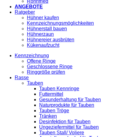
Röhnfried
ANGEBOTE
Ratgeber
Hühner kaufen
Kennzeichnungsmöglichkeiten
Hühnerstall bauen
Hühnerzaun
Hühnereier ausbrüten
Kükenaufzucht
Kennzeichnung
Offene Ringe
Geschlossene Ringe
Ringgröße prüfen
Rasse
Tauben
Tauben Kennringe
Futtermittel
Gesunderhaltung für Tauben
Naturprodukte für Tauben
Tauben Tröge
Tränken
Desinfektion für Tauben
Ungeziefermittel für Tauben
Tauben Stall/ Voliere