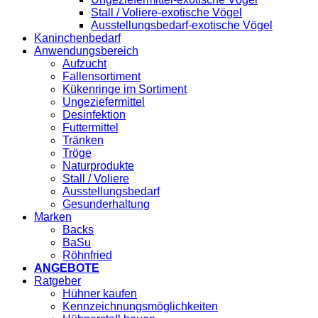
Stall / Voliere-exotische Vögel
Ausstellungsbedarf-exotische Vögel
Kaninchenbedarf
Anwendungsbereich
Aufzucht
Fallensortiment
Kükenringe im Sortiment
Ungeziefermittel
Desinfektion
Futtermittel
Tränken
Tröge
Naturprodukte
Stall / Voliere
Ausstellungsbedarf
Gesunderhaltung
Marken
Backs
BaSu
Röhnfried
ANGEBOTE
Ratgeber
Hühner kaufen
Kennzeichnungsmöglichkeiten