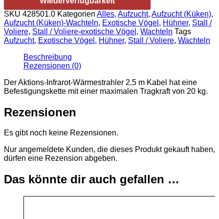
Wiederverfügbarkeit
SKU
428501.0
Kategorien
Alles
,
Aufzucht
,
Aufzucht (Küken)
,
Aufzucht (Küken)-Wachteln
,
Exotische Vögel
,
Hühner
,
Stall /
Voliere
,
Stall / Voliere-exotische Vögel
,
Wachteln
Tags
Aufzucht
,
Exotische Vögel
,
Hühner
,
Stall / Voliere
,
Wachteln
Beschreibung
Rezensionen (0)
Der Aktions-Infrarot-Wärmestrahler 2,5 m Kabel hat eine
Befestigungskette mit einer maximalen Tragkraft von 20 kg.
Rezensionen
Es gibt noch keine Rezensionen.
Nur angemeldete Kunden, die dieses Produkt gekauft haben,
dürfen eine Rezension abgeben.
Das könnte dir auch gefallen …