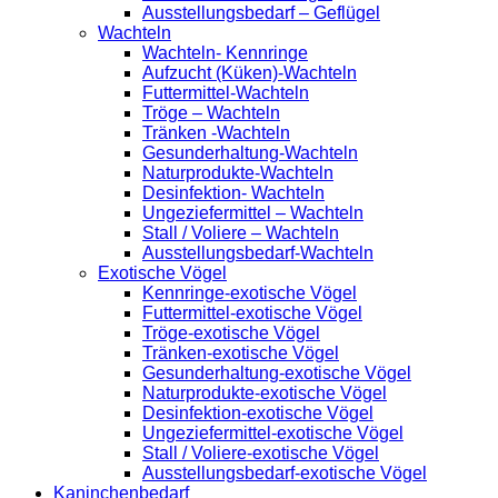
Ausstellungsbedarf – Geflügel
Wachteln
Wachteln- Kennringe
Aufzucht (Küken)-Wachteln
Futtermittel-Wachteln
Tröge – Wachteln
Tränken -Wachteln
Gesunderhaltung-Wachteln
Naturprodukte-Wachteln
Desinfektion- Wachteln
Ungeziefermittel – Wachteln
Stall / Voliere – Wachteln
Ausstellungsbedarf-Wachteln
Exotische Vögel
Kennringe-exotische Vögel
Futtermittel-exotische Vögel
Tröge-exotische Vögel
Tränken-exotische Vögel
Gesunderhaltung-exotische Vögel
Naturprodukte-exotische Vögel
Desinfektion-exotische Vögel
Ungeziefermittel-exotische Vögel
Stall / Voliere-exotische Vögel
Ausstellungsbedarf-exotische Vögel
Kaninchenbedarf