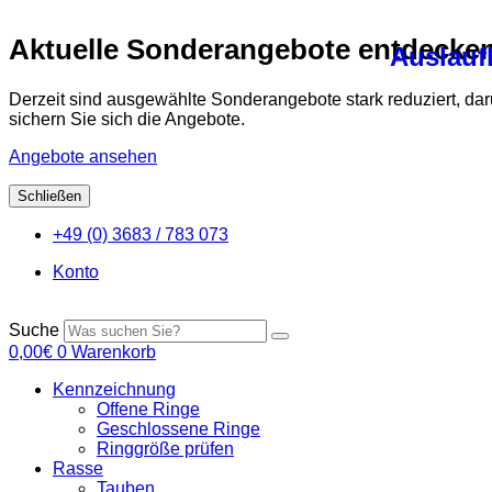
Aktuelle Sonderangebote entdecke
Auslaufh
Derzeit sind ausgewählte Sonderangebote stark reduziert, da
sichern Sie sich die Angebote.
Angebote ansehen
Schließen
Zum
+49 (0) 3683 / 783 073
Inhalt
springen
Konto
Suche
0,00
€
0
Warenkorb
Kennzeichnung
Offene Ringe
Geschlossene Ringe
Ringgröße prüfen
Rasse
Tauben