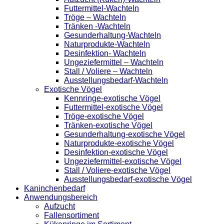
Futtermittel-Wachteln
Tröge – Wachteln
Tränken -Wachteln
Gesunderhaltung-Wachteln
Naturprodukte-Wachteln
Desinfektion- Wachteln
Ungeziefermittel – Wachteln
Stall / Voliere – Wachteln
Ausstellungsbedarf-Wachteln
Exotische Vögel
Kennringe-exotische Vögel
Futtermittel-exotische Vögel
Tröge-exotische Vögel
Tränken-exotische Vögel
Gesunderhaltung-exotische Vögel
Naturprodukte-exotische Vögel
Desinfektion-exotische Vögel
Ungeziefermittel-exotische Vögel
Stall / Voliere-exotische Vögel
Ausstellungsbedarf-exotische Vögel
Kaninchenbedarf
Anwendungsbereich
Aufzucht
Fallensortiment