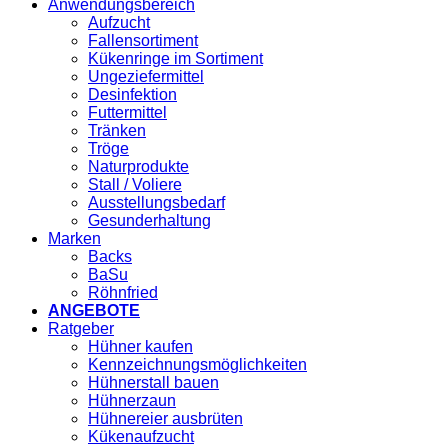
Anwendungsbereich
Aufzucht
Fallensortiment
Kükenringe im Sortiment
Ungeziefermittel
Desinfektion
Futtermittel
Tränken
Tröge
Naturprodukte
Stall / Voliere
Ausstellungsbedarf
Gesunderhaltung
Marken
Backs
BaSu
Röhnfried
ANGEBOTE
Ratgeber
Hühner kaufen
Kennzeichnungsmöglichkeiten
Hühnerstall bauen
Hühnerzaun
Hühnereier ausbrüten
Kükenaufzucht