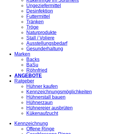
Kükenringe im Sortiment
Ungeziefermittel
Desinfektion
Futtermittel
Tränken
Tröge
Naturprodukte
Stall / Voliere
Ausstellungsbedarf
Gesunderhaltung
Marken
Backs
BaSu
Röhnfried
ANGEBOTE
Ratgeber
Hühner kaufen
Kennzeichnungsmöglichkeiten
Hühnerstall bauen
Hühnerzaun
Hühnereier ausbrüten
Kükenaufzucht
Kennzeichnung
Offene Ringe