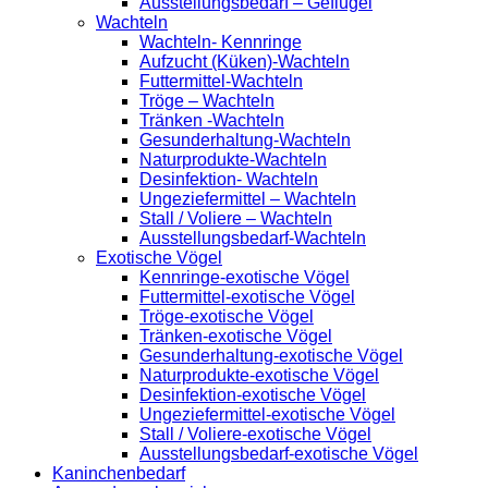
Ausstellungsbedarf – Geflügel
Wachteln
Wachteln- Kennringe
Aufzucht (Küken)-Wachteln
Futtermittel-Wachteln
Tröge – Wachteln
Tränken -Wachteln
Gesunderhaltung-Wachteln
Naturprodukte-Wachteln
Desinfektion- Wachteln
Ungeziefermittel – Wachteln
Stall / Voliere – Wachteln
Ausstellungsbedarf-Wachteln
Exotische Vögel
Kennringe-exotische Vögel
Futtermittel-exotische Vögel
Tröge-exotische Vögel
Tränken-exotische Vögel
Gesunderhaltung-exotische Vögel
Naturprodukte-exotische Vögel
Desinfektion-exotische Vögel
Ungeziefermittel-exotische Vögel
Stall / Voliere-exotische Vögel
Ausstellungsbedarf-exotische Vögel
Kaninchenbedarf