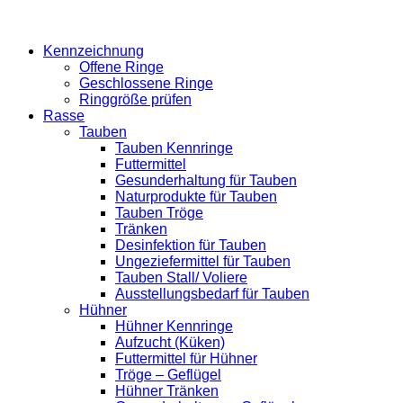
Kennzeichnung
Offene Ringe
Geschlossene Ringe
Ringgröße prüfen
Rasse
Tauben
Tauben Kennringe
Futtermittel
Gesunderhaltung für Tauben
Naturprodukte für Tauben
Tauben Tröge
Tränken
Desinfektion für Tauben
Ungeziefermittel für Tauben
Tauben Stall/ Voliere
Ausstellungsbedarf für Tauben
Hühner
Hühner Kennringe
Aufzucht (Küken)
Futtermittel für Hühner
Tröge – Geflügel
Hühner Tränken