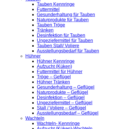
Tauben Kennringe
Futtermittel
Gesunderhaltung für Tauben
Naturprodukte für Tauben
Tauben Tröge
Tränken
Desinfektion für Tauben
Ungeziefermittel für Tauben
Tauben Stall/ Voliere
Ausstellungsbedarf für Tauben
Hühner
Hühner Kennringe
Aufzucht (Küken)
Futtermittel für Hühner
Tröge – Geflügel
Hühner Tränken
Gesunderhaltung – Geflügel
Naturprodukte – Geflügel
Desinfektion – Geflügel
Ungeziefermittel – Geflügel
Stall / Voliere – Geflügel
Ausstellungsbedarf – Geflügel
Wachteln
Wachteln- Kennringe
Aufzucht (Küken)-Wachteln