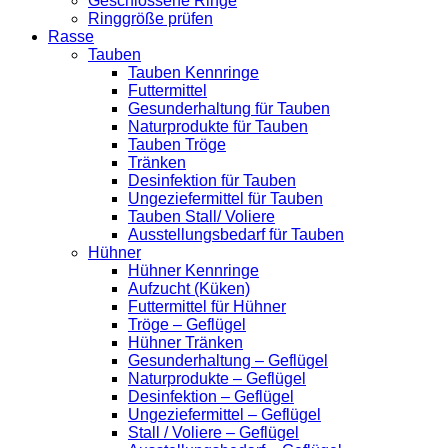
Geschlossene Ringe
Ringgröße prüfen
Rasse
Tauben
Tauben Kennringe
Futtermittel
Gesunderhaltung für Tauben
Naturprodukte für Tauben
Tauben Tröge
Tränken
Desinfektion für Tauben
Ungeziefermittel für Tauben
Tauben Stall/ Voliere
Ausstellungsbedarf für Tauben
Hühner
Hühner Kennringe
Aufzucht (Küken)
Futtermittel für Hühner
Tröge – Geflügel
Hühner Tränken
Gesunderhaltung – Geflügel
Naturprodukte – Geflügel
Desinfektion – Geflügel
Ungeziefermittel – Geflügel
Stall / Voliere – Geflügel