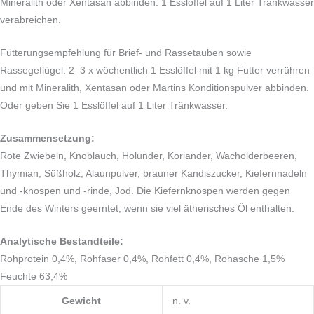
Mineralith oder Xentasan abbinden. 1 Esslöffel auf 1 Liter Tränkwasser
verabreichen.
Fütterungsempfehlung für Brief- und Rassetauben sowie
Rassegeflügel: 2–3 x wöchentlich 1 Esslöffel mit 1 kg Futter verrühren
und mit Mineralith, Xentasan oder Martins Konditionspulver abbinden.
Oder geben Sie 1 Esslöffel auf 1 Liter Tränkwasser.
Zusammensetzung:
Rote Zwiebeln, Knoblauch, Holunder, Koriander, Wacholderbeeren,
Thymian, Süßholz, Alaunpulver, brauner Kandiszucker, Kiefernnadeln
und -knospen und -rinde, Jod. Die Kiefernknospen werden gegen
Ende des Winters geerntet, wenn sie viel ätherisches Öl enthalten.
Analytische Bestandteile:
Rohprotein 0,4%, Rohfaser 0,4%, Rohfett 0,4%, Rohasche 1,5%
Feuchte 63,4%
Gewicht
n. v.