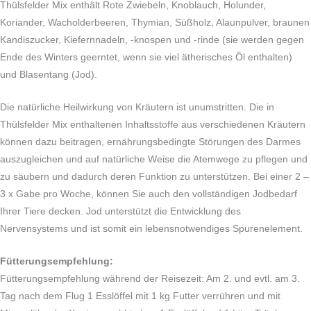
Thülsfelder Mix enthält Rote Zwiebeln, Knoblauch, Holunder,
Koriander, Wacholderbeeren, Thymian, Süßholz, Alaunpulver, braunen
Kandiszucker, Kiefernnadeln, -knospen und -rinde (sie werden gegen
Ende des Winters geerntet, wenn sie viel ätherisches Öl enthalten)
und Blasentang (Jod).
Die natürliche Heilwirkung von Kräutern ist unumstritten. Die in
Thülsfelder Mix enthaltenen Inhaltsstoffe aus verschiedenen Kräutern
können dazu beitragen, ernährungsbedingte Störungen des Darmes
auszugleichen und auf natürliche Weise die Atemwege zu pflegen und
zu säubern und dadurch deren Funktion zu unterstützen. Bei einer 2 –
3 x Gabe pro Woche, können Sie auch den vollständigen Jodbedarf
Ihrer Tiere decken. Jod unterstützt die Entwicklung des
Nervensystems und ist somit ein lebensnotwendiges Spurenelement.
Fütterungsempfehlung:
Fütterungsempfehlung während der Reisezeit: Am 2. und evtl. am 3.
Tag nach dem Flug 1 Esslöffel mit 1 kg Futter verrühren und mit