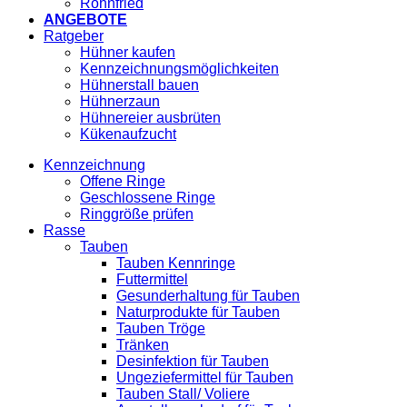
Röhnfried
ANGEBOTE
Ratgeber
Hühner kaufen
Kennzeichnungsmöglichkeiten
Hühnerstall bauen
Hühnerzaun
Hühnereier ausbrüten
Kükenaufzucht
Kennzeichnung
Offene Ringe
Geschlossene Ringe
Ringgröße prüfen
Rasse
Tauben
Tauben Kennringe
Futtermittel
Gesunderhaltung für Tauben
Naturprodukte für Tauben
Tauben Tröge
Tränken
Desinfektion für Tauben
Ungeziefermittel für Tauben
Tauben Stall/ Voliere