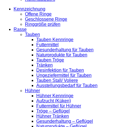
Kennzeichnung
Offene Ringe
Geschlossene Ringe
Ringgröße prüfen
Rasse
Tauben
Tauben Kennringe
Futtermittel
Gesunderhaltung für Tauben
Naturprodukte für Tauben
Tauben Tröge
Tränken
Desinfektion für Tauben
Ungeziefermittel für Tauben
Tauben Stall/ Voliere
Ausstellungsbedarf für Tauben
Hühner
Hühner Kennringe
Aufzucht (Küken)
Futtermittel für Hühner
Tröge – Geflügel
Hühner Tränken
Gesunderhaltung – Geflügel
Naturprodukte – Geflügel