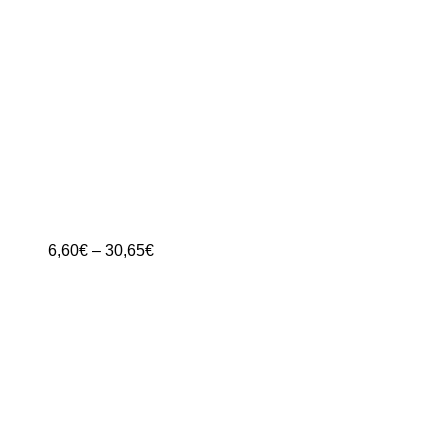
Preisspanne:
6,60
€
–
30,65
€
6,60€
bis
30,65€