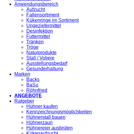
Anwendungsbereich
Aufzucht
Fallensortiment
Kükenringe im Sortiment
Ungeziefermittel
Desinfektion
Futtermittel
Tränken
Tröge
Naturprodukte
Stall / Voliere
Ausstellungsbedarf
Gesunderhaltung
Marken
Backs
BaSu
Röhnfried
ANGEBOTE
Ratgeber
Hühner kaufen
Kennzeichnungsmöglichkeiten
Hühnerstall bauen
Hühnerzaun
Hühnereier ausbrüten
Kükenaufzucht