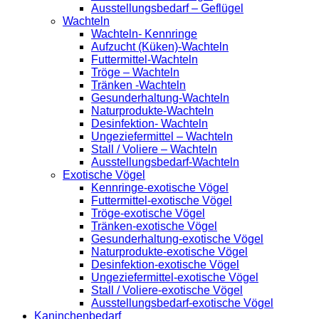
Ausstellungsbedarf – Geflügel
Wachteln
Wachteln- Kennringe
Aufzucht (Küken)-Wachteln
Futtermittel-Wachteln
Tröge – Wachteln
Tränken -Wachteln
Gesunderhaltung-Wachteln
Naturprodukte-Wachteln
Desinfektion- Wachteln
Ungeziefermittel – Wachteln
Stall / Voliere – Wachteln
Ausstellungsbedarf-Wachteln
Exotische Vögel
Kennringe-exotische Vögel
Futtermittel-exotische Vögel
Tröge-exotische Vögel
Tränken-exotische Vögel
Gesunderhaltung-exotische Vögel
Naturprodukte-exotische Vögel
Desinfektion-exotische Vögel
Ungeziefermittel-exotische Vögel
Stall / Voliere-exotische Vögel
Ausstellungsbedarf-exotische Vögel
Kaninchenbedarf