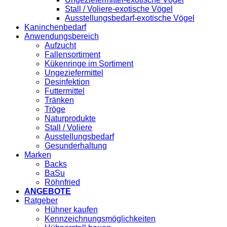
Stall / Voliere-exotische Vögel
Ausstellungsbedarf-exotische Vögel
Kaninchenbedarf
Anwendungsbereich
Aufzucht
Fallensortiment
Kükenringe im Sortiment
Ungeziefermittel
Desinfektion
Futtermittel
Tränken
Tröge
Naturprodukte
Stall / Voliere
Ausstellungsbedarf
Gesunderhaltung
Marken
Backs
BaSu
Röhnfried
ANGEBOTE
Ratgeber
Hühner kaufen
Kennzeichnungsmöglichkeiten