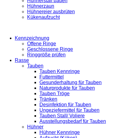
Hühnerstall bauen
Hühnerzaun
Hühnereier ausbrüten
Kükenaufzucht
Kennzeichnung
Offene Ringe
Geschlossene Ringe
Ringgröße prüfen
Rasse
Tauben
Tauben Kennringe
Futtermittel
Gesunderhaltung für Tauben
Naturprodukte für Tauben
Tauben Tröge
Tränken
Desinfektion für Tauben
Ungeziefermittel für Tauben
Tauben Stall/ Voliere
Ausstellungsbedarf für Tauben
Hühner
Hühner Kennringe
Aufzucht (Küken)