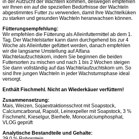
in der Aufzucht der Wachteln kommen, deswegen empfehlen
wir Ihnen ein auf die speziellen Bedürfnisse der Wachteln
abgestimmtes Futter zu verwenden, damit Ihre Wachtelküken
zu starken und gesunden Wachteln heranwachsen können.
Fütterungsempfehlung:
Wir empfehlen die Fütterung als Alleinfuttermittel ab dem 1.
Tag. Der Wachtelstarter kann dann durchgehend bis zur 4
Woche als Alleinfutter gefüttert werden, danach empfehlen
wir die langsame Umstellung auf Alfana
Wachtelaufzuchtskorn, indem Sie beginnen die beiden
Futtersorten zu mischen und nach 1 bis 2 Wochen steigen
Sie dann vollständig auf das Wachtelaufzuchtskorn um. So
sind Ihre jungen Wachteln in jeder Wachstumsphase ideal
versorgt.
Enthält Fischmehl. Nicht an Wiederkäuer verfüttern!
Zusammensetzung:
Mais, Weizen, Sojaextraktionsschrot mit Soapstock,
Calciumcarbonat, Rapsöl, Leinexpeller mit Soapstock, 3 %
Fischmehl, Kieselgur, Bierhefe, Monocalciumphosphat,
VLOG geprüft
Analytische Bestandteile und Gehalte:
29,0 % Rohprotein