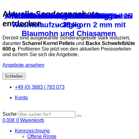
Aktuelle Sonderangebote
Alfana Basis – Wachtelstarter Brösel
Alfana Kükenmehl ohne Cocci. – 25
Backs Moorkonzentrat 1000 ml
Gammarus – Bachflohkrebse
Backs Mauserhilfe – 250 ml
Backs Protein Plus 400 g
Alfana Naturfit Premium-
Garnelen, vollfleischig
Backs Magnesin 300 g
entdecken
Wachtelaufzuchtskorn 2 mm mit
– 25 kg
kg
Blaumohn und Chiasamen
Derzeit sind ausgewählte Sonderangebote stark reduziert,
darunter
Scharrel Korrel Pellets
und
Backs Schwefelblüte
600 g
. Profitieren Sie jetzt von den aktuellen Preisvorteilen
und sichern Sie sich die Angebote.
Angebote ansehen
Schließen
Zum
+49 (0) 3683 / 783 073
Inhalt
springen
Konto
Suche
0,00
€
0
Warenkorb
Kennzeichnung
Offene Ringe