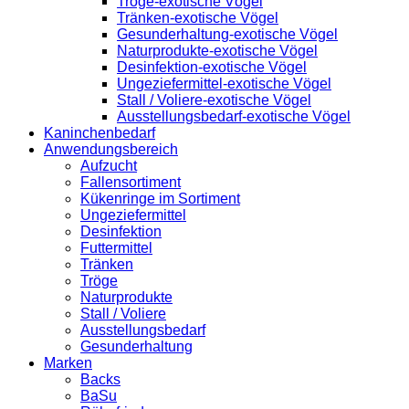
Tröge-exotische Vögel
Tränken-exotische Vögel
Gesunderhaltung-exotische Vögel
Naturprodukte-exotische Vögel
Desinfektion-exotische Vögel
Ungeziefermittel-exotische Vögel
Stall / Voliere-exotische Vögel
Ausstellungsbedarf-exotische Vögel
Kaninchenbedarf
Anwendungsbereich
Aufzucht
Fallensortiment
Kükenringe im Sortiment
Ungeziefermittel
Desinfektion
Futtermittel
Tränken
Tröge
Naturprodukte
Stall / Voliere
Ausstellungsbedarf
Gesunderhaltung
Marken
Backs
BaSu