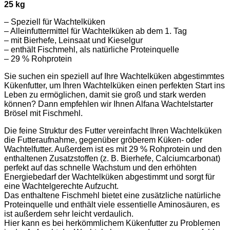
25 kg
– Speziell für Wachtelküken
– Alleinfuttermittel für Wachtelküken ab dem 1. Tag
– mit Bierhefe, Leinsaat und Kieselgur
– enthält Fischmehl, als natürliche Proteinquelle
– 29 % Rohprotein
Sie suchen ein speziell auf Ihre Wachtelküken abgestimmtes
Kükenfutter, um Ihren Wachtelküken einen perfekten Start ins
Leben zu ermöglichen, damit sie groß und stark werden
können? Dann empfehlen wir Ihnen Alfana Wachtelstarter
Brösel mit Fischmehl.
Die feine Struktur des Futter vereinfacht Ihren Wachtelküken
die Futteraufnahme, gegenüber gröberem Küken- oder
Wachtelfutter. Außerdem ist es mit 29 % Rohprotein und den
enthaltenen Zusatzstoffen (z. B. Bierhefe, Calciumcarbonat)
perfekt auf das schnelle Wachstum und den erhöhten
Energiebedarf der Wachtelküken abgestimmt und sorgt für
eine Wachtelgerechte Aufzucht.
Das enthaltene Fischmehl bietet eine zusätzliche natürliche
Proteinquelle und enthält viele essentielle Aminosäuren, es
ist außerdem sehr leicht verdaulich.
Hier kann es bei herkömmlichem Kükenfutter zu Problemen