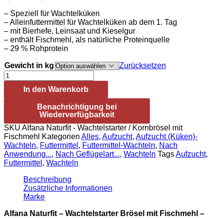
6,60€
– Speziell für Wachtelküken
bis
– Alleinfuttermittel für Wachtelküken ab dem 1. Tag
30,65€
– mit Bierhefe, Leinsaat und Kieselgur
– enthält Fischmehl, als natürliche Proteinquelle
– 29 % Rohprotein
Gewicht in kg
Zurücksetzen
Alfana
Naturfit
In den Warenkorb
Premium
-
Benachrichtigung bei
Wachtelstarter
Wiederverfügbarkeit
Brösel
mit
SKU
Alfana Naturfit - Wachtelstarter / Kornbrösel mit
Fischmehl
Fischmehl
Kategorien
Alles
,
Aufzucht
,
Aufzucht (Küken)-
Menge
Wachteln
,
Futtermittel
,
Futtermittel-Wachteln
,
Nach
Anwendung...
,
Nach Geflügelart...
,
Wachteln
Tags
Aufzucht
,
Futtermittel
,
Wachteln
Beschreibung
Zusätzliche Informationen
Marke
Alfana Naturfit – Wachtelstarter Brösel mit Fischmehl –