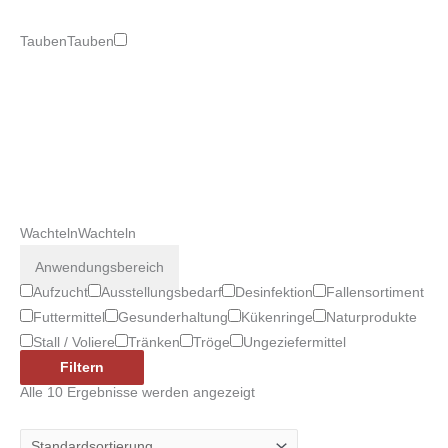
Tauben
Tauben
Wachteln
Wachteln
Anwendungsbereich
Aufzucht
Ausstellungsbedarf
Desinfektion
Fallensortiment
Futtermittel
Gesunderhaltung
Kükenringe
Naturprodukte
Stall / Voliere
Tränken
Tröge
Ungeziefermittel
Filtern
Alle 10 Ergebnisse werden angezeigt