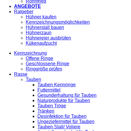
Röhnfried
ANGEBOTE
Ratgeber
Hühner kaufen
Kennzeichnungsmöglichkeiten
Hühnerstall bauen
Hühnerzaun
Hühnereier ausbrüten
Kükenaufzucht
Kennzeichnung
Offene Ringe
Geschlossene Ringe
Ringgröße prüfen
Rasse
Tauben
Tauben Kennringe
Futtermittel
Gesunderhaltung für Tauben
Naturprodukte für Tauben
Tauben Tröge
Tränken
Desinfektion für Tauben
Ungeziefermittel für Tauben
Tauben Stall/ Voliere