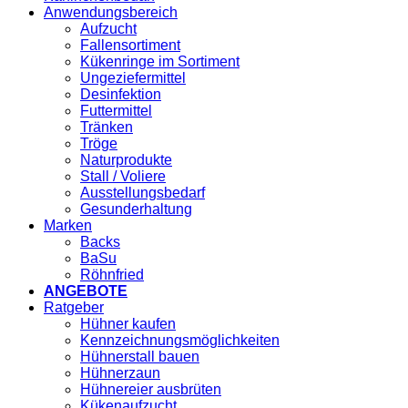
Anwendungsbereich
Aufzucht
Fallensortiment
Kükenringe im Sortiment
Ungeziefermittel
Desinfektion
Futtermittel
Tränken
Tröge
Naturprodukte
Stall / Voliere
Ausstellungsbedarf
Gesunderhaltung
Marken
Backs
BaSu
Röhnfried
ANGEBOTE
Ratgeber
Hühner kaufen
Kennzeichnungsmöglichkeiten
Hühnerstall bauen
Hühnerzaun
Hühnereier ausbrüten
Kükenaufzucht