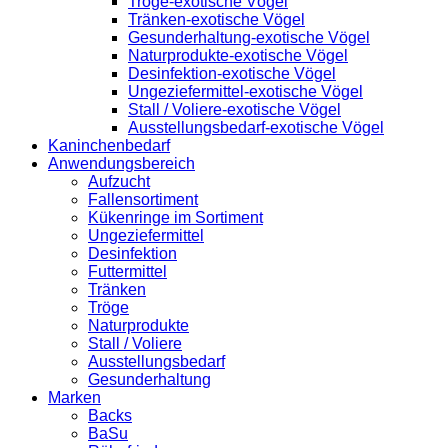
Tröge-exotische Vögel
Tränken-exotische Vögel
Gesunderhaltung-exotische Vögel
Naturprodukte-exotische Vögel
Desinfektion-exotische Vögel
Ungeziefermittel-exotische Vögel
Stall / Voliere-exotische Vögel
Ausstellungsbedarf-exotische Vögel
Kaninchenbedarf
Anwendungsbereich
Aufzucht
Fallensortiment
Kükenringe im Sortiment
Ungeziefermittel
Desinfektion
Futtermittel
Tränken
Tröge
Naturprodukte
Stall / Voliere
Ausstellungsbedarf
Gesunderhaltung
Marken
Backs
BaSu