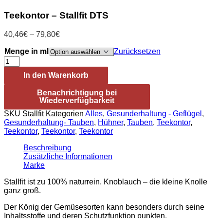
Teekontor – Stallfit DTS
Preisspanne:
40,46
€
–
79,80
€
40,46€
Menge in ml
bis
Zurücksetzen
Teekontor
79,80€
-
In den Warenkorb
Stallfit
DTS
Benachrichtigung bei
Menge
Wiederverfügbarkeit
SKU
Stallfit
Kategorien
Alles
,
Gesunderhaltung - Geflügel
,
Gesunderhaltung- Tauben
,
Hühner
,
Tauben
,
Teekontor
,
Teekontor
,
Teekontor
,
Teekontor
Beschreibung
Zusätzliche Informationen
Marke
Stallfit ist zu 100% naturrein. Knoblauch – die kleine Knolle
ganz groß.
Der König der Gemüsesorten kann besonders durch seine
Inhaltsstoffe und deren Schutzfunktion punkten.