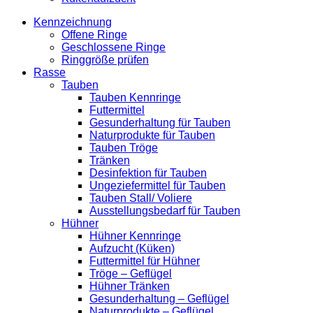
Kennzeichnung
Offene Ringe
Geschlossene Ringe
Ringgröße prüfen
Rasse
Tauben
Tauben Kennringe
Futtermittel
Gesunderhaltung für Tauben
Naturprodukte für Tauben
Tauben Tröge
Tränken
Desinfektion für Tauben
Ungeziefermittel für Tauben
Tauben Stall/ Voliere
Ausstellungsbedarf für Tauben
Hühner
Hühner Kennringe
Aufzucht (Küken)
Futtermittel für Hühner
Tröge – Geflügel
Hühner Tränken
Gesunderhaltung – Geflügel
Naturprodukte – Geflügel