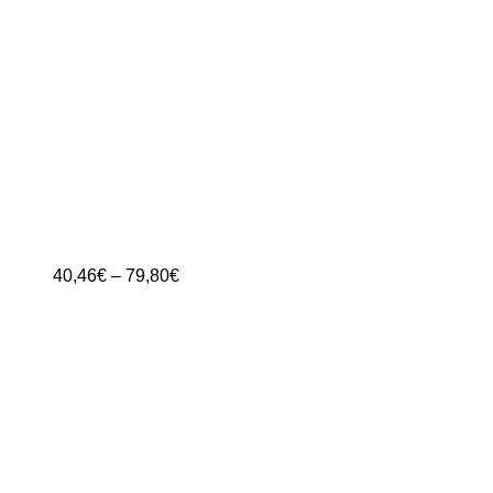
Preisspanne:
40,46
€
–
79,80
€
40,46€
bis
79,80€