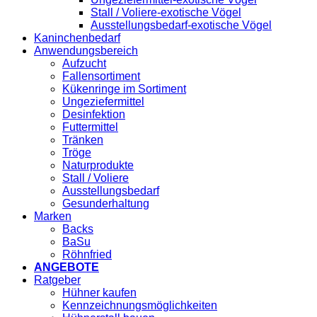
Stall / Voliere-exotische Vögel
Ausstellungsbedarf-exotische Vögel
Kaninchenbedarf
Anwendungsbereich
Aufzucht
Fallensortiment
Kükenringe im Sortiment
Ungeziefermittel
Desinfektion
Futtermittel
Tränken
Tröge
Naturprodukte
Stall / Voliere
Ausstellungsbedarf
Gesunderhaltung
Marken
Backs
BaSu
Röhnfried
ANGEBOTE
Ratgeber
Hühner kaufen
Kennzeichnungsmöglichkeiten