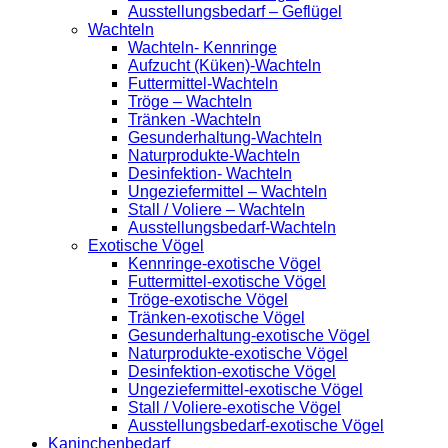
Ausstellungsbedarf – Geflügel
Wachteln
Wachteln- Kennringe
Aufzucht (Küken)-Wachteln
Futtermittel-Wachteln
Tröge – Wachteln
Tränken -Wachteln
Gesunderhaltung-Wachteln
Naturprodukte-Wachteln
Desinfektion- Wachteln
Ungeziefermittel – Wachteln
Stall / Voliere – Wachteln
Ausstellungsbedarf-Wachteln
Exotische Vögel
Kennringe-exotische Vögel
Futtermittel-exotische Vögel
Tröge-exotische Vögel
Tränken-exotische Vögel
Gesunderhaltung-exotische Vögel
Naturprodukte-exotische Vögel
Desinfektion-exotische Vögel
Ungeziefermittel-exotische Vögel
Stall / Voliere-exotische Vögel
Ausstellungsbedarf-exotische Vögel
Kaninchenbedarf