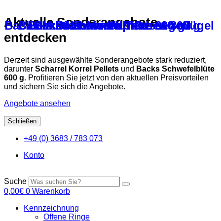
Aktuelle Sonderangebote
Backs Multivitamin für Rassegeflügel
Backs Bierhefe für Tauben 800 g
Backs Nackentropfen – 10 ml
Backs Schwefelblüte 600 g
entdecken
Derzeit sind ausgewählte Sonderangebote stark reduziert,
darunter
Scharrel Korrel Pellets
und
Backs Schwefelblüte
600 g
. Profitieren Sie jetzt von den aktuellen Preisvorteilen
und sichern Sie sich die Angebote.
Angebote ansehen
Schließen
Zum
+49 (0) 3683 / 783 073
Inhalt
springen
Konto
Suche
0,00
€
0
Warenkorb
Kennzeichnung
Offene Ringe