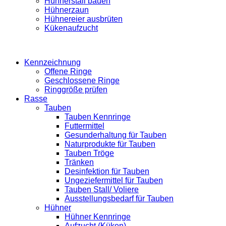
Hühnerstall bauen
Hühnerzaun
Hühnereier ausbrüten
Kükenaufzucht
Kennzeichnung
Offene Ringe
Geschlossene Ringe
Ringgröße prüfen
Rasse
Tauben
Tauben Kennringe
Futtermittel
Gesunderhaltung für Tauben
Naturprodukte für Tauben
Tauben Tröge
Tränken
Desinfektion für Tauben
Ungeziefermittel für Tauben
Tauben Stall/ Voliere
Ausstellungsbedarf für Tauben
Hühner
Hühner Kennringe
Aufzucht (Küken)