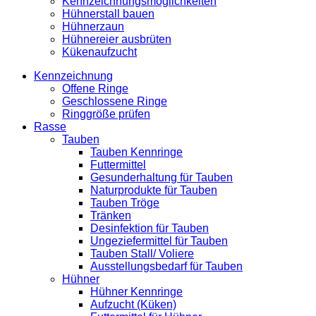
Kennzeichnungsmöglichkeiten
Hühnerstall bauen
Hühnerzaun
Hühnereier ausbrüten
Kükenaufzucht
Kennzeichnung
Offene Ringe
Geschlossene Ringe
Ringgröße prüfen
Rasse
Tauben
Tauben Kennringe
Futtermittel
Gesunderhaltung für Tauben
Naturprodukte für Tauben
Tauben Tröge
Tränken
Desinfektion für Tauben
Ungeziefermittel für Tauben
Tauben Stall/ Voliere
Ausstellungsbedarf für Tauben
Hühner
Hühner Kennringe
Aufzucht (Küken)