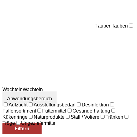
Tauben
Tauben
Wachteln
Wachteln
Anwendungsbereich
Aufzucht
Ausstellungsbedarf
Desinfektion
Fallensortiment
Futtermittel
Gesunderhaltung
Kükenringe
Naturprodukte
Stall / Voliere
Tränken
Tröge
Ungeziefermittel
Filtern