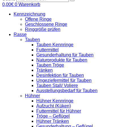
0,00
€
0
Warenkorb
Kennzeichnung
Offene Ringe
Geschlossene Ringe
Ringgröße prüfen
Rasse
Tauben
Tauben Kennringe
Futtermittel
Gesunderhaltung für Tauben
Naturprodukte für Tauben
Tauben Tröge
Tränken
Desinfektion für Tauben
Ungeziefermittel für Tauben
Tauben Stall/ Voliere
Ausstellungsbedarf für Tauben
Hühner
Hühner Kennringe
Aufzucht (Küken)
Futtermittel für Hühner
Tröge – Geflügel
Hühner Tränken
Gesunderhaltung – Geflügel