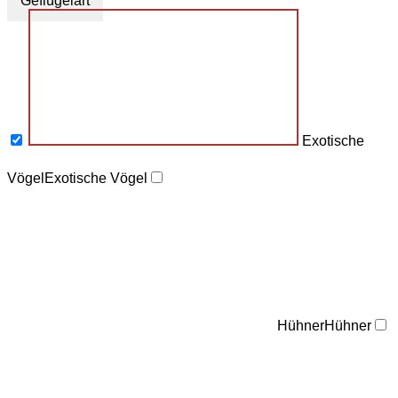
Geflügelart
Exotische
Vögel
Exotische Vögel
Hühner
Hühner