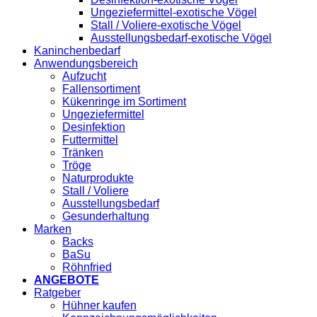
Ungeziefermittel-exotische Vögel
Stall / Voliere-exotische Vögel
Ausstellungsbedarf-exotische Vögel
Kaninchenbedarf
Anwendungsbereich
Aufzucht
Fallensortiment
Kükenringe im Sortiment
Ungeziefermittel
Desinfektion
Futtermittel
Tränken
Tröge
Naturprodukte
Stall / Voliere
Ausstellungsbedarf
Gesunderhaltung
Marken
Backs
BaSu
Röhnfried
ANGEBOTE
Ratgeber
Hühner kaufen