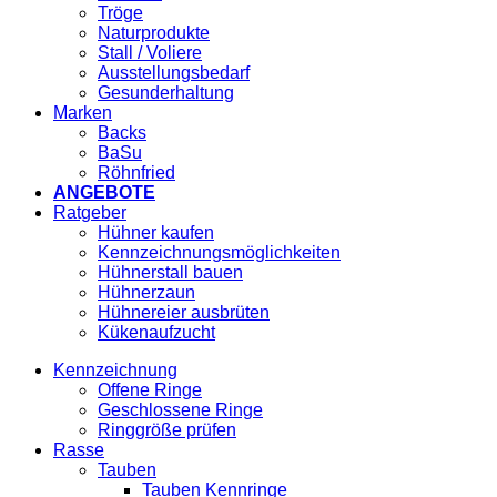
Tröge
Naturprodukte
Stall / Voliere
Ausstellungsbedarf
Gesunderhaltung
Marken
Backs
BaSu
Röhnfried
ANGEBOTE
Ratgeber
Hühner kaufen
Kennzeichnungsmöglichkeiten
Hühnerstall bauen
Hühnerzaun
Hühnereier ausbrüten
Kükenaufzucht
Kennzeichnung
Offene Ringe
Geschlossene Ringe
Ringgröße prüfen
Rasse
Tauben
Tauben Kennringe