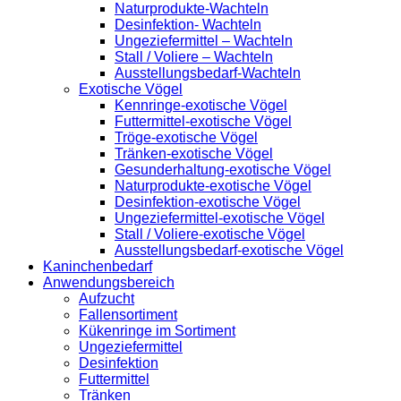
Naturprodukte-Wachteln
Desinfektion- Wachteln
Ungeziefermittel – Wachteln
Stall / Voliere – Wachteln
Ausstellungsbedarf-Wachteln
Exotische Vögel
Kennringe-exotische Vögel
Futtermittel-exotische Vögel
Tröge-exotische Vögel
Tränken-exotische Vögel
Gesunderhaltung-exotische Vögel
Naturprodukte-exotische Vögel
Desinfektion-exotische Vögel
Ungeziefermittel-exotische Vögel
Stall / Voliere-exotische Vögel
Ausstellungsbedarf-exotische Vögel
Kaninchenbedarf
Anwendungsbereich
Aufzucht
Fallensortiment
Kükenringe im Sortiment
Ungeziefermittel
Desinfektion
Futtermittel
Tränken