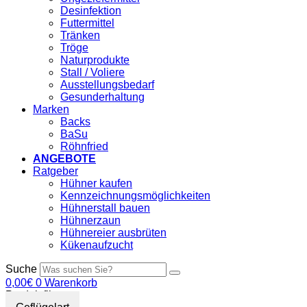
Desinfektion
Futtermittel
Tränken
Tröge
Naturprodukte
Stall / Voliere
Ausstellungsbedarf
Gesunderhaltung
Marken
Backs
BaSu
Röhnfried
ANGEBOTE
Ratgeber
Hühner kaufen
Kennzeichnungsmöglichkeiten
Hühnerstall bauen
Hühnerzaun
Hühnereier ausbrüten
Kükenaufzucht
Suche
0,00
€
0
Warenkorb
Produktfilter