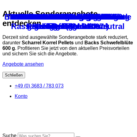
Aktuelle Sonderangebote
BARI – Bartflechte & Ringelblume
Teekontor Kräutermix Gold 500 g
Teekontor Bronchial Öl – 500 ml
Teekontor Reiskleie stabilisiert
BDRG – Bewertungskarten für
Gammarus – Bachflohkrebse
CEOBELL Stalleinstreu und
Teekontor Heilerde Bacillus
Teekontor Heilerde Bacillus
Teekontor Entero-VET Galli
Kräuter – Hustenmischung
BDRG – Bewertungskarten
BDRG – Käfiganhänger für
Teekontor Soft Acid IV + E
Teekontor Thülsfelder Mix
CEOBELL – Futterzusatz
BDRG – Meldebogen für
Teekontor Mineralith
Teekontor Xentasan
BDRG – Ringkarte
entdecken
Rassegeflügelschauen neutral
Rassegeflügel – Block
gemahlen (Teekontor)
Subtilis DSM 21097
Subtilis DSM 21097
Geflügel – endlos
Sandbad
Geflügel
Derzeit sind ausgewählte Sonderangebote stark reduziert,
darunter
Scharrel Korrel Pellets
und
Backs Schwefelblüte
600 g
. Profitieren Sie jetzt von den aktuellen Preisvorteilen
und sichern Sie sich die Angebote.
Angebote ansehen
Schließen
Zum
+49 (0) 3683 / 783 073
Inhalt
springen
Konto
Suche