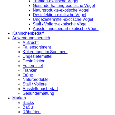
Tränken-exotische Vögel
Gesunderhaltung-exotische Vögel
Naturprodukte-exotische Vögel
Desinfektion-exotische Vögel
Ungeziefermittel-exotische Vögel
Stall / Voliere-exotische Vögel
Ausstellungsbedarf-exotische Vögel
Kaninchenbedarf
Anwendungsbereich
Aufzucht
Fallensortiment
Kükenringe im Sortiment
Ungeziefermittel
Desinfektion
Futtermittel
Tränken
Tröge
Naturprodukte
Stall / Voliere
Ausstellungsbedarf
Gesunderhaltung
Marken
Backs
BaSu
Röhnfried