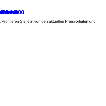
ent 1.000
neutral
 Block
ichter
ssment
el
. Profitieren Sie jetzt von den aktuellen Preisvorteilen und