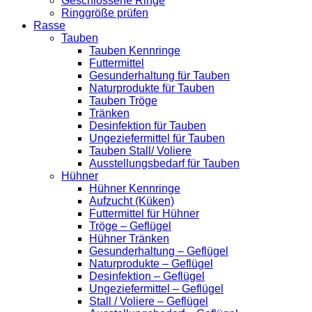
Geschlossene Ringe
Ringgröße prüfen
Rasse
Tauben
Tauben Kennringe
Futtermittel
Gesunderhaltung für Tauben
Naturprodukte für Tauben
Tauben Tröge
Tränken
Desinfektion für Tauben
Ungeziefermittel für Tauben
Tauben Stall/ Voliere
Ausstellungsbedarf für Tauben
Hühner
Hühner Kennringe
Aufzucht (Küken)
Futtermittel für Hühner
Tröge – Geflügel
Hühner Tränken
Gesunderhaltung – Geflügel
Naturprodukte – Geflügel
Desinfektion – Geflügel
Ungeziefermittel – Geflügel
Stall / Voliere – Geflügel