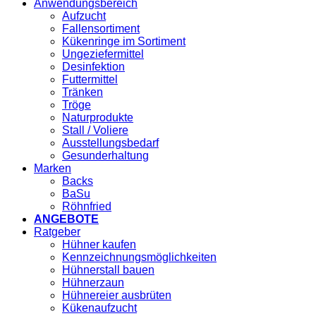
Anwendungsbereich
Aufzucht
Fallensortiment
Kükenringe im Sortiment
Ungeziefermittel
Desinfektion
Futtermittel
Tränken
Tröge
Naturprodukte
Stall / Voliere
Ausstellungsbedarf
Gesunderhaltung
Marken
Backs
BaSu
Röhnfried
ANGEBOTE
Ratgeber
Hühner kaufen
Kennzeichnungsmöglichkeiten
Hühnerstall bauen
Hühnerzaun
Hühnereier ausbrüten
Kükenaufzucht