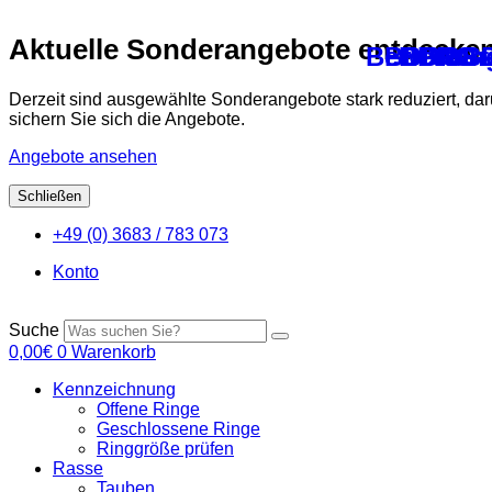
Aktuelle Sonderangebote entdecke
Bewertung
BDRG – 
BDRG –
BDRG –
Bewert
BD
Derzeit sind ausgewählte Sonderangebote stark reduziert, da
sichern Sie sich die Angebote.
Angebote ansehen
Schließen
Zum
+49 (0) 3683 / 783 073
Inhalt
springen
Konto
Suche
0,00
€
0
Warenkorb
Kennzeichnung
Offene Ringe
Geschlossene Ringe
Ringgröße prüfen
Rasse
Tauben