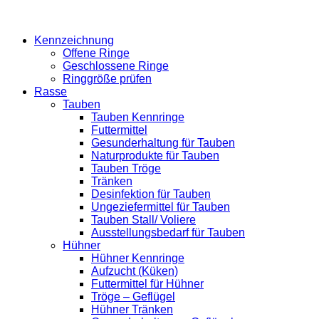
Kennzeichnung
Offene Ringe
Geschlossene Ringe
Ringgröße prüfen
Rasse
Tauben
Tauben Kennringe
Futtermittel
Gesunderhaltung für Tauben
Naturprodukte für Tauben
Tauben Tröge
Tränken
Desinfektion für Tauben
Ungeziefermittel für Tauben
Tauben Stall/ Voliere
Ausstellungsbedarf für Tauben
Hühner
Hühner Kennringe
Aufzucht (Küken)
Futtermittel für Hühner
Tröge – Geflügel
Hühner Tränken