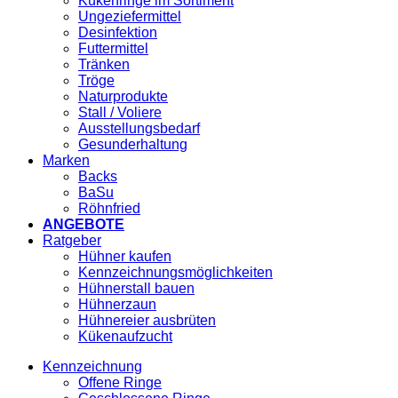
Kükenringe im Sortiment
Ungeziefermittel
Desinfektion
Futtermittel
Tränken
Tröge
Naturprodukte
Stall / Voliere
Ausstellungsbedarf
Gesunderhaltung
Marken
Backs
BaSu
Röhnfried
ANGEBOTE
Ratgeber
Hühner kaufen
Kennzeichnungsmöglichkeiten
Hühnerstall bauen
Hühnerzaun
Hühnereier ausbrüten
Kükenaufzucht
Kennzeichnung
Offene Ringe