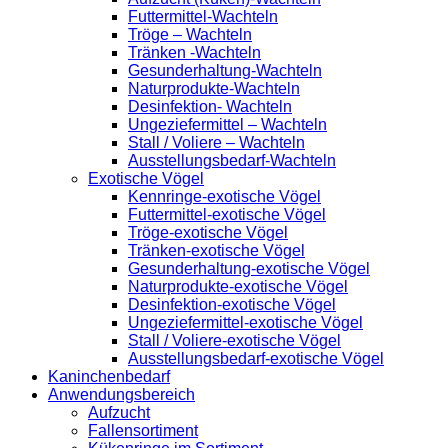
Futtermittel-Wachteln
Tröge – Wachteln
Tränken -Wachteln
Gesunderhaltung-Wachteln
Naturprodukte-Wachteln
Desinfektion- Wachteln
Ungeziefermittel – Wachteln
Stall / Voliere – Wachteln
Ausstellungsbedarf-Wachteln
Exotische Vögel
Kennringe-exotische Vögel
Futtermittel-exotische Vögel
Tröge-exotische Vögel
Tränken-exotische Vögel
Gesunderhaltung-exotische Vögel
Naturprodukte-exotische Vögel
Desinfektion-exotische Vögel
Ungeziefermittel-exotische Vögel
Stall / Voliere-exotische Vögel
Ausstellungsbedarf-exotische Vögel
Kaninchenbedarf
Anwendungsbereich
Aufzucht
Fallensortiment