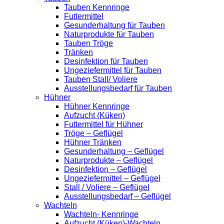
Tauben Kennringe
Futtermittel
Gesunderhaltung für Tauben
Naturprodukte für Tauben
Tauben Tröge
Tränken
Desinfektion für Tauben
Ungeziefermittel für Tauben
Tauben Stall/ Voliere
Ausstellungsbedarf für Tauben
Hühner
Hühner Kennringe
Aufzucht (Küken)
Futtermittel für Hühner
Tröge – Geflügel
Hühner Tränken
Gesunderhaltung – Geflügel
Naturprodukte – Geflügel
Desinfektion – Geflügel
Ungeziefermittel – Geflügel
Stall / Voliere – Geflügel
Ausstellungsbedarf – Geflügel
Wachteln
Wachteln- Kennringe
Aufzucht (Küken)-Wachteln