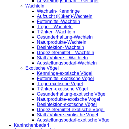
Ausstellungsbedarf – Geflügel
Wachteln
Wachteln- Kennringe
Aufzucht (Küken)-Wachteln
Futtermittel-Wachteln
Tröge – Wachteln
Tränken -Wachteln
Gesunderhaltung-Wachteln
Naturprodukte-Wachteln
Desinfektion- Wachteln
Ungeziefermittel – Wachteln
Stall / Voliere – Wachteln
Ausstellungsbedarf-Wachteln
Exotische Vögel
Kennringe-exotische Vögel
Futtermittel-exotische Vögel
Tröge-exotische Vögel
Tränken-exotische Vögel
Gesunderhaltung-exotische Vögel
Naturprodukte-exotische Vögel
Desinfektion-exotische Vögel
Ungeziefermittel-exotische Vögel
Stall / Voliere-exotische Vögel
Ausstellungsbedarf-exotische Vögel
Kaninchenbedarf