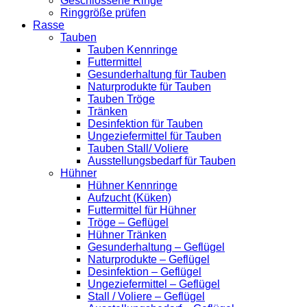
Geschlossene Ringe
Ringgröße prüfen
Rasse
Tauben
Tauben Kennringe
Futtermittel
Gesunderhaltung für Tauben
Naturprodukte für Tauben
Tauben Tröge
Tränken
Desinfektion für Tauben
Ungeziefermittel für Tauben
Tauben Stall/ Voliere
Ausstellungsbedarf für Tauben
Hühner
Hühner Kennringe
Aufzucht (Küken)
Futtermittel für Hühner
Tröge – Geflügel
Hühner Tränken
Gesunderhaltung – Geflügel
Naturprodukte – Geflügel
Desinfektion – Geflügel
Ungeziefermittel – Geflügel
Stall / Voliere – Geflügel