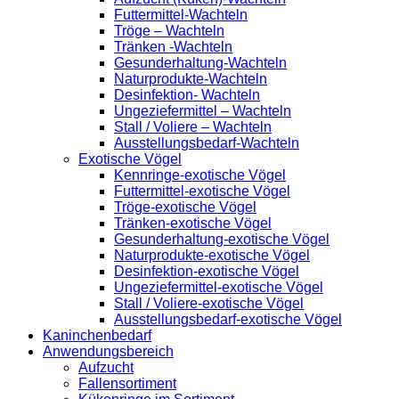
Futtermittel-Wachteln
Tröge – Wachteln
Tränken -Wachteln
Gesunderhaltung-Wachteln
Naturprodukte-Wachteln
Desinfektion- Wachteln
Ungeziefermittel – Wachteln
Stall / Voliere – Wachteln
Ausstellungsbedarf-Wachteln
Exotische Vögel
Kennringe-exotische Vögel
Futtermittel-exotische Vögel
Tröge-exotische Vögel
Tränken-exotische Vögel
Gesunderhaltung-exotische Vögel
Naturprodukte-exotische Vögel
Desinfektion-exotische Vögel
Ungeziefermittel-exotische Vögel
Stall / Voliere-exotische Vögel
Ausstellungsbedarf-exotische Vögel
Kaninchenbedarf
Anwendungsbereich
Aufzucht
Fallensortiment