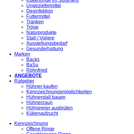
Kükenringe im Sortiment
Ungeziefermittel
Desinfektion
Futtermittel
Tränken
Tröge
Naturprodukte
Stall / Voliere
Ausstellungsbedarf
Gesunderhaltung
Marken
Backs
BaSu
Röhnfried
ANGEBOTE
Ratgeber
Hühner kaufen
Kennzeichnungsmöglichkeiten
Hühnerstall bauen
Hühnerzaun
Hühnereier ausbrüten
Kükenaufzucht
Kennzeichnung
Offene Ringe