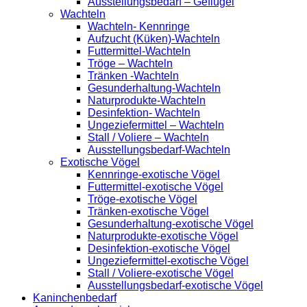
Ausstellungsbedarf – Geflügel
Wachteln
Wachteln- Kennringe
Aufzucht (Küken)-Wachteln
Futtermittel-Wachteln
Tröge – Wachteln
Tränken -Wachteln
Gesunderhaltung-Wachteln
Naturprodukte-Wachteln
Desinfektion- Wachteln
Ungeziefermittel – Wachteln
Stall / Voliere – Wachteln
Ausstellungsbedarf-Wachteln
Exotische Vögel
Kennringe-exotische Vögel
Futtermittel-exotische Vögel
Tröge-exotische Vögel
Tränken-exotische Vögel
Gesunderhaltung-exotische Vögel
Naturprodukte-exotische Vögel
Desinfektion-exotische Vögel
Ungeziefermittel-exotische Vögel
Stall / Voliere-exotische Vögel
Ausstellungsbedarf-exotische Vögel
Kaninchenbedarf