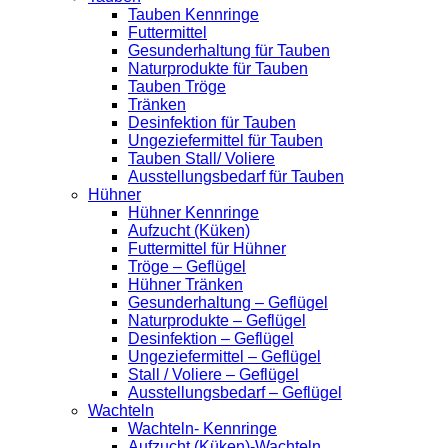
Tauben Kennringe
Futtermittel
Gesunderhaltung für Tauben
Naturprodukte für Tauben
Tauben Tröge
Tränken
Desinfektion für Tauben
Ungeziefermittel für Tauben
Tauben Stall/ Voliere
Ausstellungsbedarf für Tauben
Hühner
Hühner Kennringe
Aufzucht (Küken)
Futtermittel für Hühner
Tröge – Geflügel
Hühner Tränken
Gesunderhaltung – Geflügel
Naturprodukte – Geflügel
Desinfektion – Geflügel
Ungeziefermittel – Geflügel
Stall / Voliere – Geflügel
Ausstellungsbedarf – Geflügel
Wachteln
Wachteln- Kennringe
Aufzucht (Küken)-Wachteln