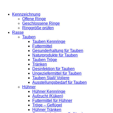
Kennzeichnung
Offene Ringe
Geschlossene Ringe
Ringgröße prüfen
Rasse
Tauben
Tauben Kennringe
Futtermittel
Gesunderhaltung für Tauben
Naturprodukte für Tauben
Tauben Tröge
Tränken
Desinfektion für Tauben
Ungeziefermittel für Tauben
Tauben Stall/ Voliere
Ausstellungsbedarf für Tauben
Hühner
Hühner Kennringe
Aufzucht (Küken)
Futtermittel für Hühner
Tröge – Geflügel
Hühner Tränken