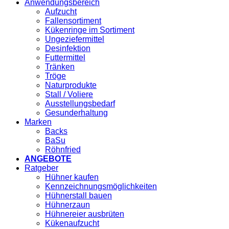
Anwendungsbereich
Aufzucht
Fallensortiment
Kükenringe im Sortiment
Ungeziefermittel
Desinfektion
Futtermittel
Tränken
Tröge
Naturprodukte
Stall / Voliere
Ausstellungsbedarf
Gesunderhaltung
Marken
Backs
BaSu
Röhnfried
ANGEBOTE
Ratgeber
Hühner kaufen
Kennzeichnungsmöglichkeiten
Hühnerstall bauen
Hühnerzaun
Hühnereier ausbrüten
Kükenaufzucht