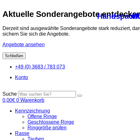
Aktuelle Sonderangebote entdecke
Handspachte
Ak
Hü
Derzeit sind ausgewählte Sonderangebote stark reduziert, da
sichern Sie sich die Angebote.
Angebote ansehen
Schließen
Zum
+49 (0) 3683 / 783 073
Inhalt
springen
Konto
Suche
0,00
€
0
Warenkorb
Kennzeichnung
Offene Ringe
Geschlossene Ringe
Ringgröße prüfen
Rasse
Tauben