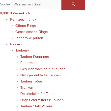
Suche
Menge
0,00
€
0
Warenkorb
Kennzeichnung
Offene Ringe
Geschlossene Ringe
Ringgröße prüfen
Rasse
Tauben
Tauben Kennringe
Futtermittel
Gesunderhaltung für Tauben
Naturprodukte für Tauben
Tauben Tröge
Tränken
Desinfektion für Tauben
Ungeziefermittel für Tauben
Tauben Stall/ Voliere